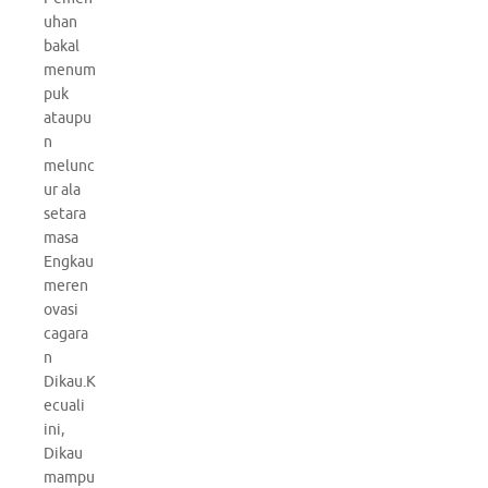
uhan
bakal
menum
puk
ataupu
n
melunc
ur ala
setara
masa
Engkau
meren
ovasi
cagara
n
Dikau.K
ecuali
ini,
Dikau
mampu