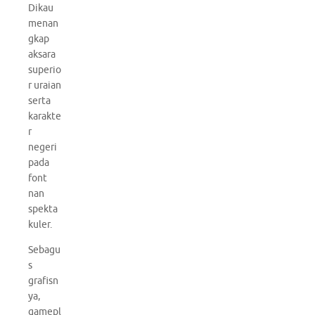
Dikau
menan
gkap
aksara
superio
r uraian
serta
karakte
r
negeri
pada
font
nan
spekta
kuler.
Sebagu
s
grafisn
ya,
gamepl