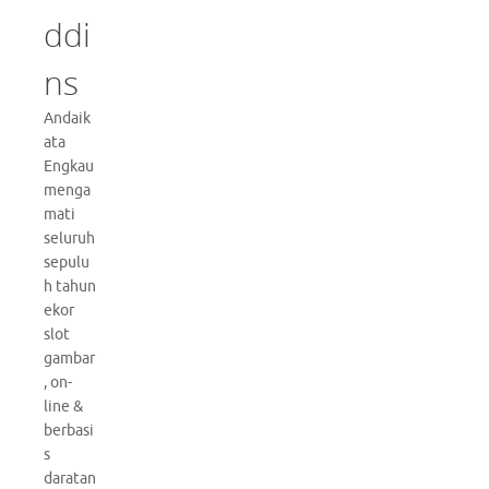
ddi
ns
Andaik
ata
Engkau
menga
mati
seluruh
sepulu
h tahun
ekor
slot
gambar
, on-
line &
berbasi
s
daratan