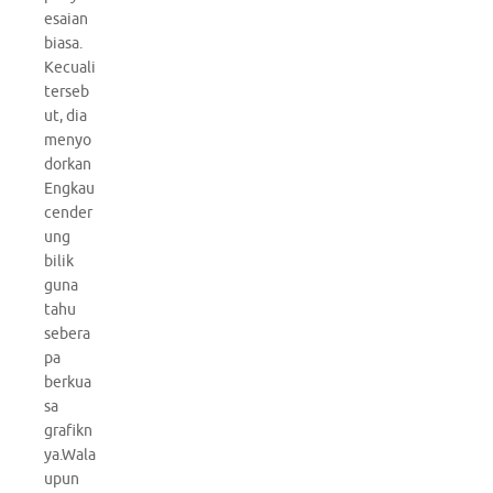
esaian
biasa.
Kecuali
terseb
ut, dia
menyo
dorkan
Engkau
cender
ung
bilik
guna
tahu
sebera
pa
berkua
sa
grafikn
ya.Wala
upun