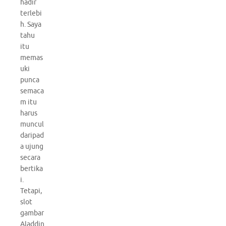
hadir
terlebi
h. Saya
tahu
itu
memas
uki
punca
semaca
m itu
harus
muncul
daripad
a ujung
secara
bertika
i.
Tetapi,
slot
gambar
Aladdin