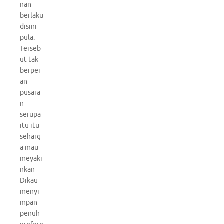
nan
berlaku
disini
pula.
Terseb
ut tak
berper
an
pusara
n
serupa
itu itu
seharg
a mau
meyaki
nkan
Dikau
menyi
mpan
penuh