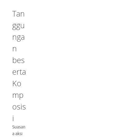
Tan
ggu
nga
n
bes
erta
Ko
mp
osis
i
Suasan
a aksi