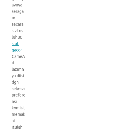
aynya
seraga
m
secara
status
luhur.
slot
gacor
GameA
rt
lazimn
ya diisi
dgn
sebesar
prefere
nsi
komisi,
memak
ai
itulah