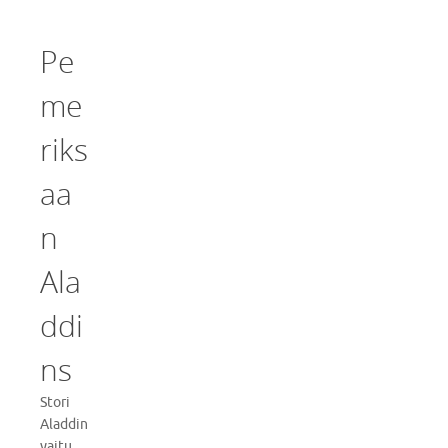
Pe
me
riks
aa
n
Ala
ddi
ns
Stori
Aladdin
yaitu