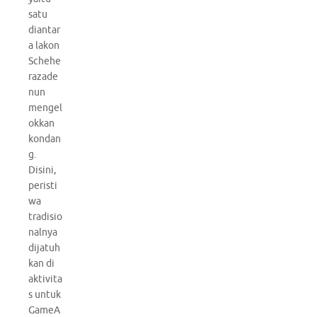
satu
diantar
a lakon
Schehe
razade
nun
mengel
okkan
kondan
g.
Disini,
peristi
wa
tradisio
nalnya
dijatuh
kan di
aktivita
s untuk
GameA