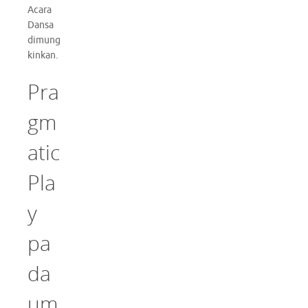
Acara
Dansa
dimung
kinkan.
Pra
gm
atic
Pla
y
pa
da
um