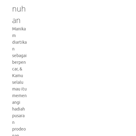
nuh
an
Manika
m
diartika
n
sebagai
berpen
car, &
Kamu
selalu
mau itu
memen
angi
hadiah
pusara
n
prodeo
nan