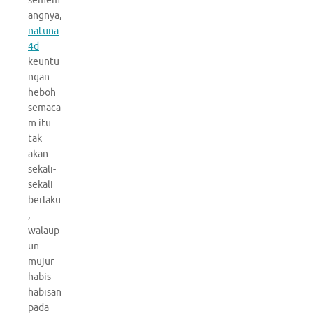
semem
angnya,
natuna
4d
keuntu
ngan
heboh
semaca
m itu
tak
akan
sekali-
sekali
berlaku
,
walaup
un
mujur
habis-
habisan
pada