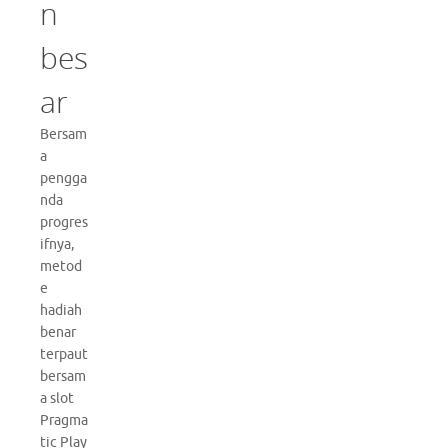
n
bes
ar
Bersam
a
pengga
nda
progres
ifnya,
metod
e
hadiah
benar
terpaut
bersam
a slot
Pragma
tic Play