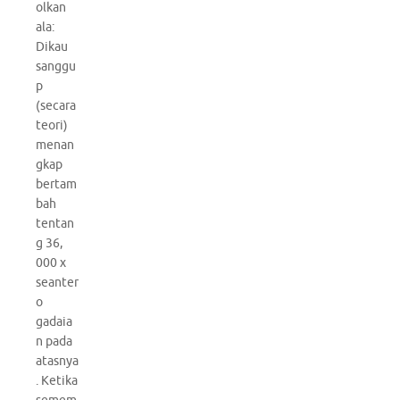
olkan
ala:
Dikau
sanggu
p
(secara
teori)
menan
gkap
bertam
bah
tentan
g 36,
000 x
seanter
o
gadaia
n pada
atasnya
. Ketika