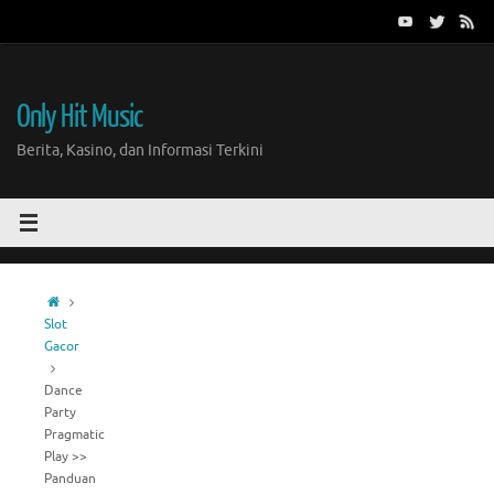
Skip
to
content
Only Hit Music
Berita, Kasino, dan Informasi Terkini
Home
Slot
Gacor
Dance
Party
Pragmatic
Play >>
Panduan