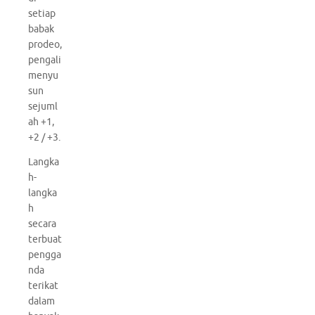
setiap
babak
prodeo,
pengali
menyu
sun
sejuml
ah +1,
+2 / +3.
Langka
h-
langka
h
secara
terbuat
pengga
nda
terikat
dalam