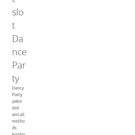
slo
t
Da
nce
Par
ty
Dancy
Party
yakni
slot
win all
metho
ds:
kombo