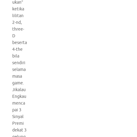
ukan”
ketika
lilitan
2-nd,
three-
D
beserta
4-the
bila
sendiri
selama
masa
game.
Jikalau
Engkau
menca
pai 3
Sinyal
Premi
dekat 3
gelung