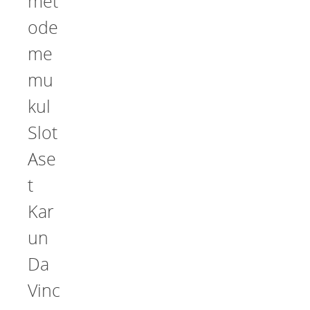
met
ode
me
mu
kul
Slot
Ase
t
Kar
un
Da
Vinc