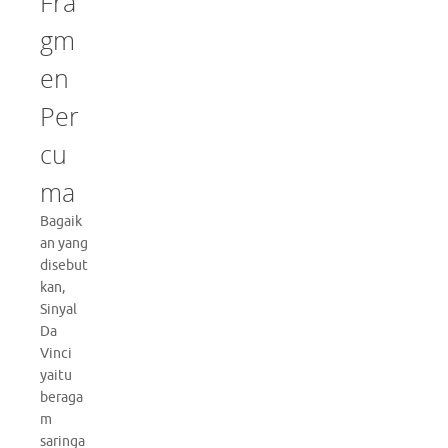
Fra
gm
en
Per
cu
ma
Bagaik
an yang
disebut
kan,
Sinyal
Da
Vinci
yaitu
beraga
m
saringa