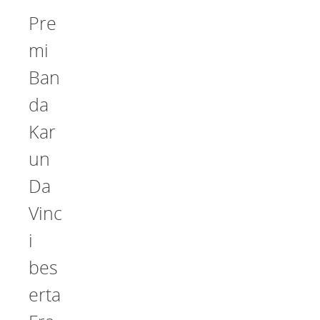
Pre
mi
Ban
da
Kar
un
Da
Vinc
i
bes
erta