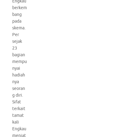
Engkau
berkem
bang
pada
skema.
Per
sejak
23
bagian
mempu
nyai
hadiah
nya
seoran
g diri.
Sifat
terkait
tamat
kali
Engkau
menjat