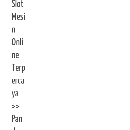
Slot
Mesi
n
Onli
ne
Terp
erca
ya
>>
Pan