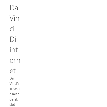
Da
Vin
ci
Di
int
ern
et
Da
Vinci’s
Treasur
e ialah
gerak
slot