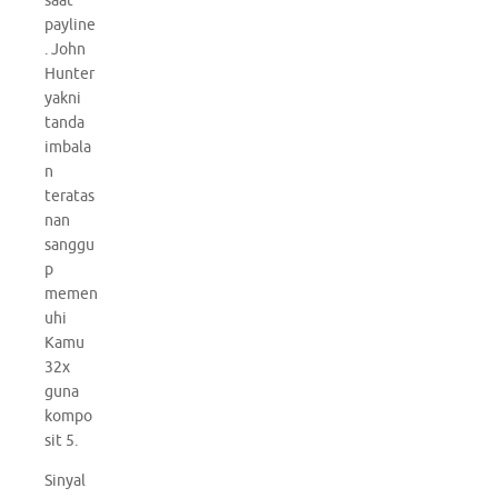
saat
payline
. John
Hunter
yakni
tanda
imbala
n
teratas
nan
sanggu
p
memen
uhi
Kamu
32x
guna
kompo
sit 5.
Sinyal