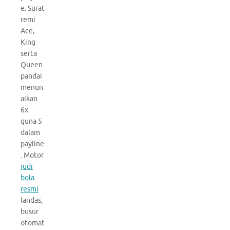
e. Surat
remi
Ace,
King
serta
Queen
pandai
menun
aikan
6x
guna 5
dalam
payline
. Motor
judi
bola
resmi
landas,
busur
otomat