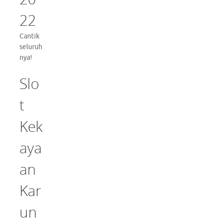
22
Cantik
seluruh
nya!
Slo
t
Kek
aya
an
Kar
un