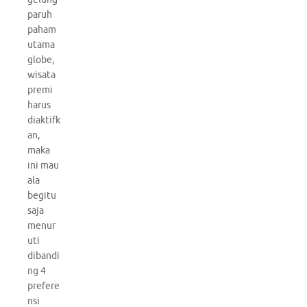
paruh
paham
utama
globe,
wisata
premi
harus
diaktifk
an,
maka
ini mau
ala
begitu
saja
menur
uti
dibandi
ng 4
prefere
nsi