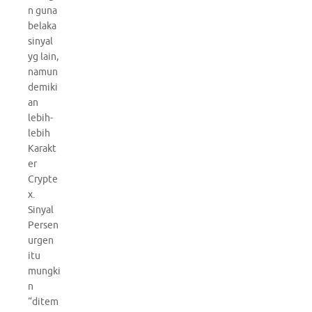
n guna
belaka
sinyal
yg lain,
namun
demiki
an
lebih-
lebih
Karakt
er
Crypte
x.
Sinyal
Persen
urgen
itu
mungki
n
“ditem