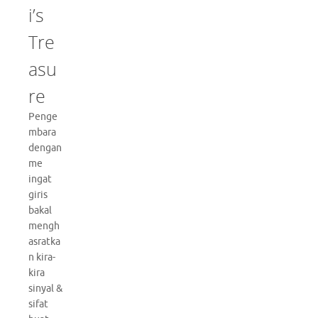
i’s
Tre
asu
re
Penge
mbara
dengan
me
ingat
giris
bakal
mengh
asratka
n kira-
kira
sinyal &
sifat