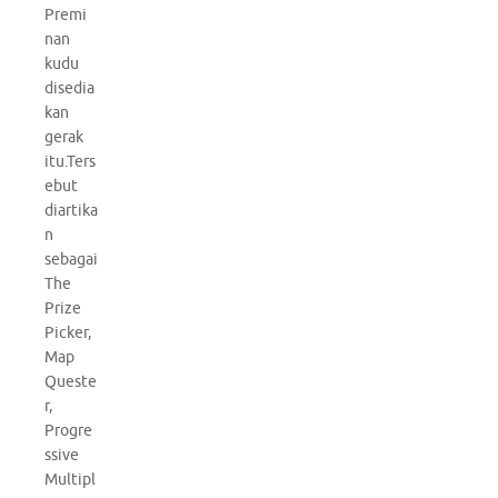
Premi
nan
kudu
disedia
kan
gerak
itu.Ters
ebut
diartika
n
sebagai
The
Prize
Picker,
Map
Queste
r,
Progre
ssive
Multipl