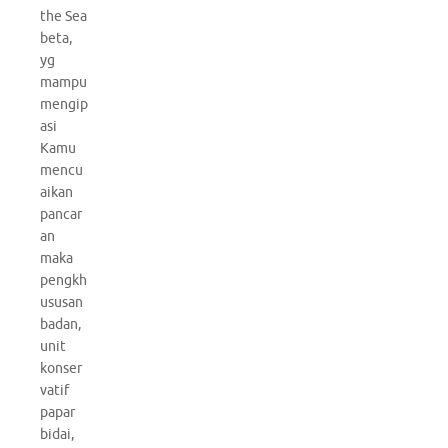
the Sea
beta,
yg
mampu
mengip
asi
Kamu
mencu
aikan
pancar
an
maka
pengkh
ususan
badan,
unit
konser
vatif
papar
bidai,