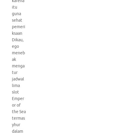
karena
itu
guna
sehat
pemeri
ksaan
Dikau,
ego
meneb
ak
menga
tur
jadwal
lima
slot
Emper
or of
the Sea
termas
yhur
dalam