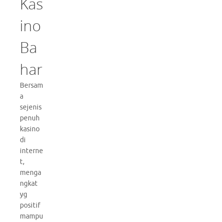
Kas
ino
Ba
har
Bersam
a
sejenis
penuh
kasino
di
interne
t,
menga
ngkat
yg
positif
mampu