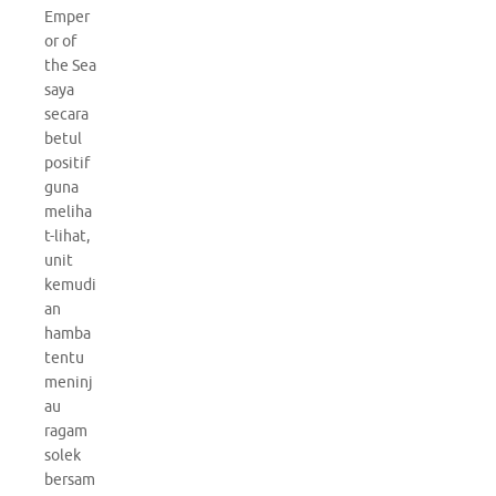
Emper
or of
the Sea
saya
secara
betul
positif
guna
meliha
t-lihat,
unit
kemudi
an
hamba
tentu
meninj
au
ragam
solek
bersam