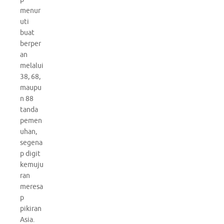
menur
uti
buat
berper
an
melalui
38, 68,
maupu
n 88
tanda
pemen
uhan,
segena
p digit
kemuju
ran
meresa
p
pikiran
Asia.