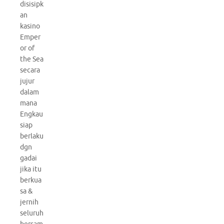
disisipk
an
kasino
Emper
or of
the Sea
secara
jujur
dalam
mana
Engkau
siap
berlaku
dgn
gadai
jika itu
berkua
sa &
jernih
seluruh