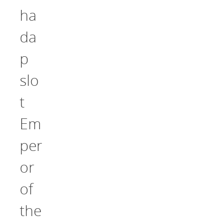
ha
da
p
slo
t
Em
per
or
of
the