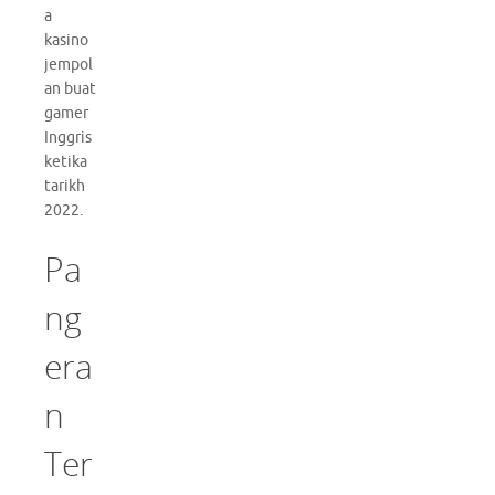
a
kasino
jempol
an buat
gamer
Inggris
ketika
tarikh
2022.
Pa
ng
era
n
Ter