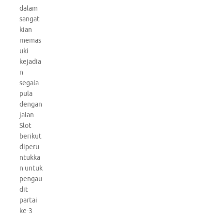
dalam
sangat
kian
memas
uki
kejadia
n
segala
pula
dengan
jalan.
Slot
berikut
diperu
ntukka
n untuk
pengau
dit
partai
ke-3