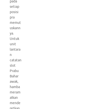
pada
setiap
posisi
pra
memut
uskann
ya.
Untuk
unit
lantara
n
catatan
slot
Prabu
Bahar
awak,
hamba
meram
alkan
mende
retkan