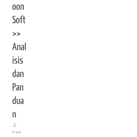
oon
Soft
>>
Anal
isis
dan
Pan
dua
n
Frank