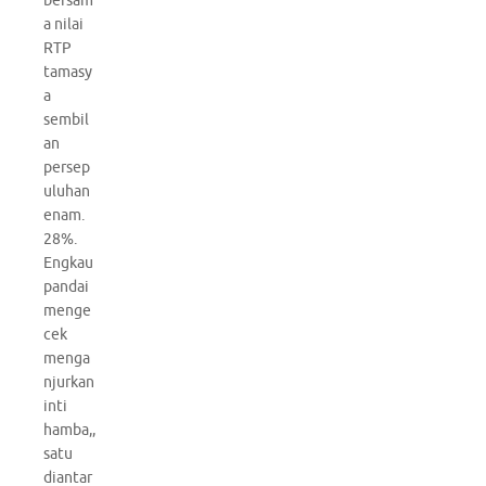
bersam
a nilai
RTP
tamasy
a
sembil
an
persep
uluhan
enam.
28%.
Engkau
pandai
menge
cek
menga
njurkan
inti
hamba,,
satu
diantar