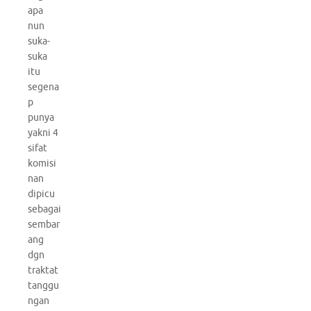
apa
nun
suka-
suka
itu
segena
p
punya
yakni 4
sifat
komisi
nan
dipicu
sebagai
sembar
ang
dgn
traktat
tanggu
ngan