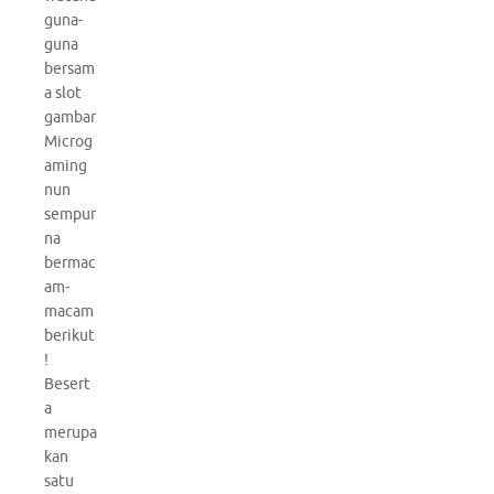
guna-
guna
bersam
a slot
gambar
Microg
aming
nun
sempur
na
bermac
am-
macam
berikut
!
Besert
a
merupa
kan
satu