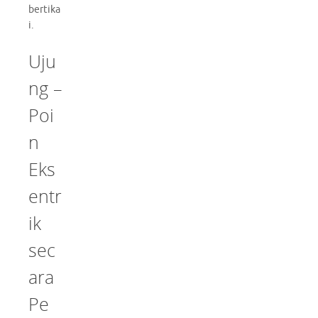
bertika
i.
Uju
ng –
Poi
n
Eks
entr
ik
sec
ara
Pe