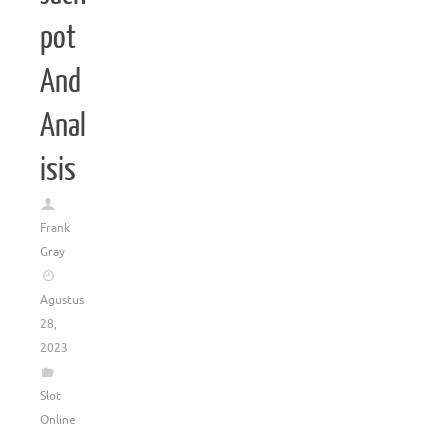
pot
And
Anal
isis
Frank
Gray
Agustus
28,
2023
Slot
Online