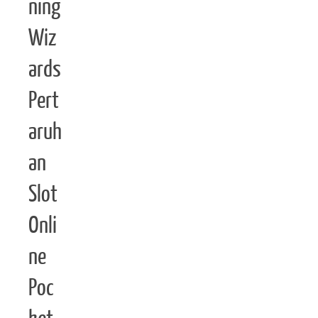
ning
Wiz
ards
Pert
aruh
an
Slot
Onli
ne
Poc