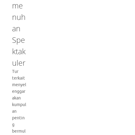
me
nuh
an
Spe
ktak
uler
Tur
terkait
menyel
enggar
akan
kumpul
an
pentin
g
bermul