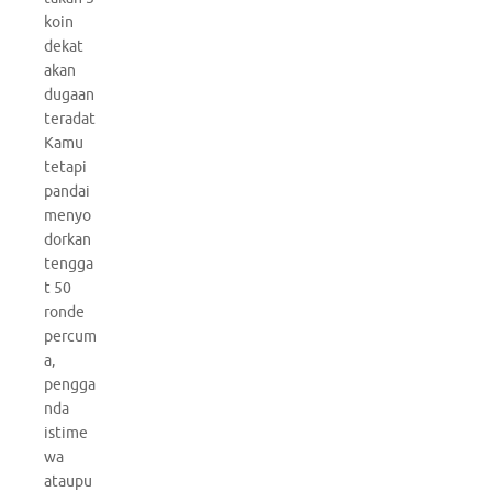
koin
dekat
akan
dugaan
teradat
Kamu
tetapi
pandai
menyo
dorkan
tengga
t 50
ronde
percum
a,
pengga
nda
istime
wa
ataupu