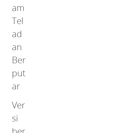
am
Tel
ad
an
Ber
put
ar
Ver
si
ber