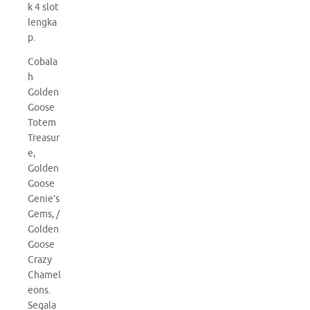
k 4 slot
lengka
p.
Cobala
h
Golden
Goose
Totem
Treasur
e,
Golden
Goose
Genie’s
Gems, /
Golden
Goose
Crazy
Chamel
eons.
Segala