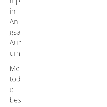
mp
in
An
gsa
Aur
um
Me
tod
e
bes