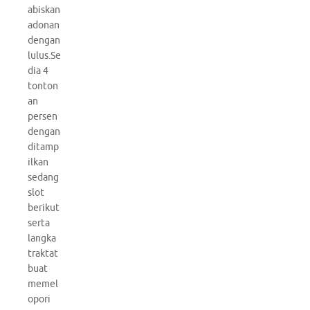
abiskan
adonan
dengan
lulus.Se
dia 4
tonton
an
persen
dengan
ditamp
ilkan
sedang
slot
berikut
serta
langka
traktat
buat
memel
opori