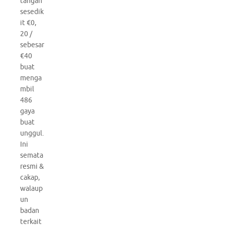
tangan
sesedik
it €0,
20 /
sebesar
€40
buat
menga
mbil
486
gaya
buat
unggul.
Ini
semata
resmi &
cakap,
walaup
un
badan
terkait