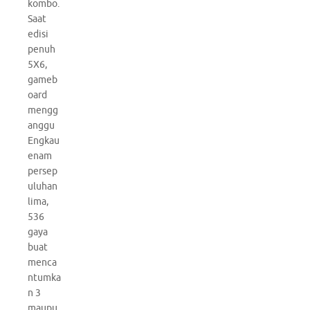
kombo.
Saat
edisi
penuh
5X6,
gameb
oard
mengg
anggu
Engkau
enam
persep
uluhan
lima,
536
gaya
buat
menca
ntumka
n 3
maupu