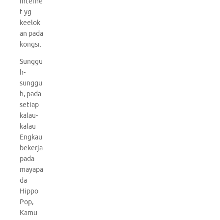
interne
t yg
keelok
an pada
kongsi.
Sunggu
h-
sunggu
h, pada
setiap
kalau-
kalau
Engkau
bekerja
pada
mayapa
da
Hippo
Pop,
Kamu