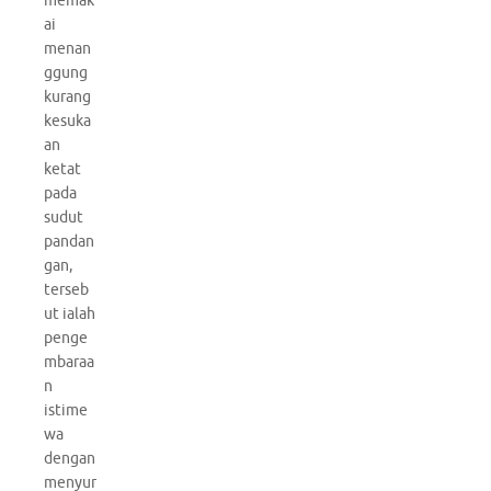
memak
ai
menan
ggung
kurang
kesuka
an
ketat
pada
sudut
pandan
gan,
terseb
ut ialah
penge
mbaraa
n
istime
wa
dengan
menyur