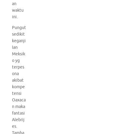
an
waktu
ini.
Pungut
sedikit
keganji
lan
Meksik
o yg
terpes
ona
akibat
kompe
tensi
Oaxaca
n maka
fantasi
Alebrij
es.
Tamba