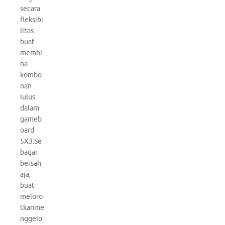
secara
fleksibi
litas
buat
membi
na
kombo
nan
lulus
dalam
gameb
oard
5X3.Se
bagai
bersah
aja,
buat
meloro
tkanme
nggelo