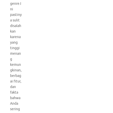
genre.I
ni
pastiny
a sulit
disalah
kan
karena
yang
tinggi
menan
g
kemun
gkinan,
berbag
ai fitur,
dan
fakta
bahwa
Anda
sering