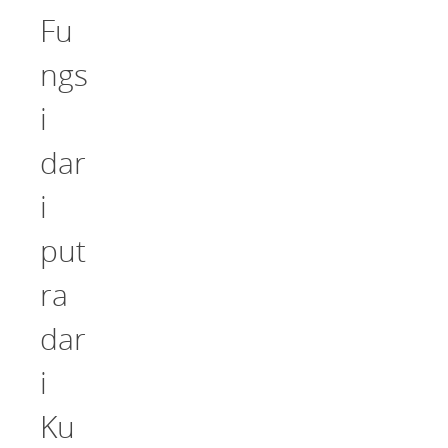
Fu
ngs
i
dar
i
put
ra
dar
i
Ku