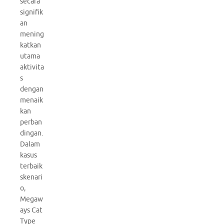
secara
signifik
an
mening
katkan
utama
aktivita
s
dengan
menaik
kan
perban
dingan.
Dalam
kasus
terbaik
skenari
o,
Megaw
ays Cat
Type