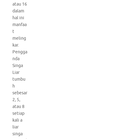
atau 16
dalam
hal ini
manfaa
t
meling
kar.
Pengga
nda
Singa
Liar
tumbu
h
sebesar
2, 5,
atau 8
setiap
kali a
liar
singa