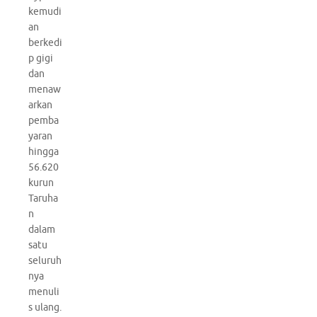
kemudi
an
berkedi
p gigi
dan
menaw
arkan
pemba
yaran
hingga
56.620
kurun
Taruha
n
dalam
satu
seluruh
nya
menuli
s ulang.