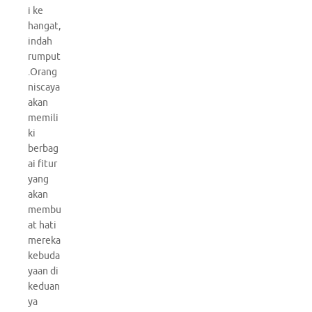
i ke
hangat,
indah
rumput
.Orang
niscaya
akan
memili
ki
berbag
ai fitur
yang
akan
membu
at hati
mereka
kebuda
yaan di
keduan
ya