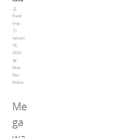
Frank
Gray
Januari
19,
2024
Situs
Slot
Online
Me
ga
wa