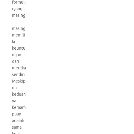
formuli
ryang
masing
-
masing
memili
ki
keuntu
ngan
dari
mereka
sendiri.
Meskip
un
keduan
ya
kemam
puan
adalah
sama
kuat