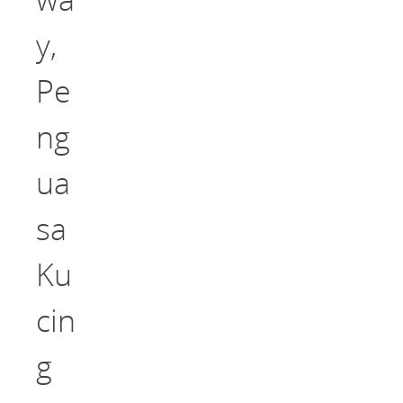
y,
Pe
ng
ua
sa
Ku
cin
g