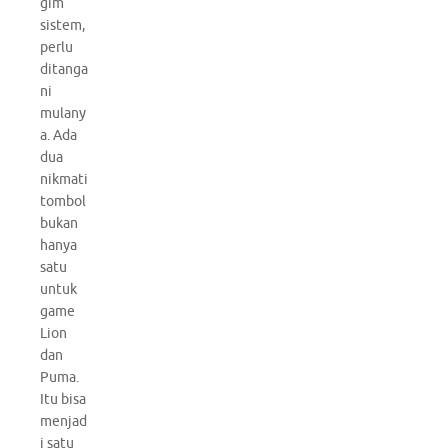
gim
sistem,
perlu
ditanga
ni
mulany
a. Ada
dua
nikmati
tombol
bukan
hanya
satu
untuk
game
Lion
dan
Puma.
Itu bisa
menjad
i satu