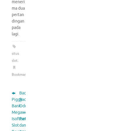
meneri
ma dua
pertan
dingan
pada
lagi.
situs
slot
.
Bookmark
.
Bachelor
Piggy
Bachelorette
Bank
Odds
Megaways
–
Isoftbet
Panduan
Slot
dan