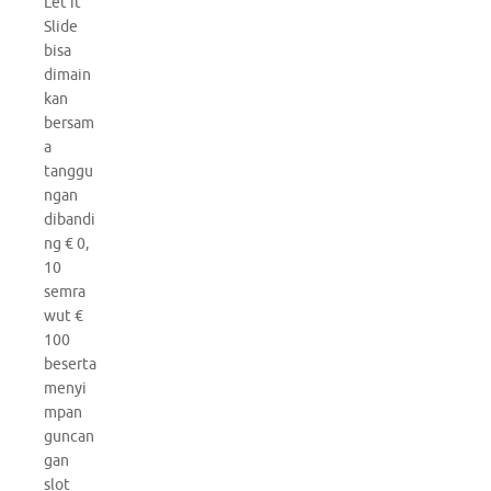
Let it
Slide
bisa
dimain
kan
bersam
a
tanggu
ngan
dibandi
ng € 0,
10
semra
wut €
100
beserta
menyi
mpan
guncan
gan
slot