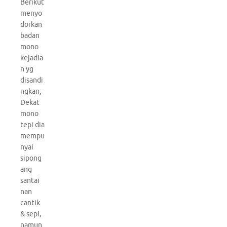
Berikut
menyo
dorkan
badan
mono
kejadia
n yg
disandi
ngkan;
Dekat
mono
tepi dia
mempu
nyai
sipong
ang
santai
nan
cantik
& sepi,
namun