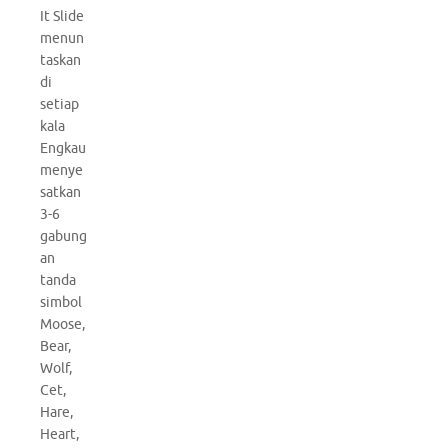
It Slide
menun
taskan
di
setiap
kala
Engkau
menye
satkan
3-6
gabung
an
tanda
simbol
Moose,
Bear,
Wolf,
Cet,
Hare,
Heart,