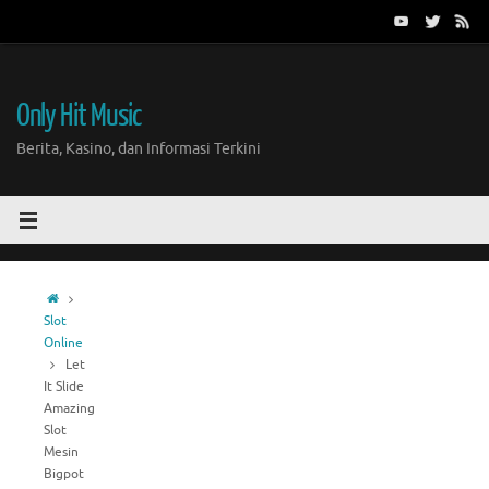
Skip
to
content
Only Hit Music
Berita, Kasino, dan Informasi Terkini
Home
Slot
Online
Let
It Slide
Amazing
Slot
Mesin
Bigpot