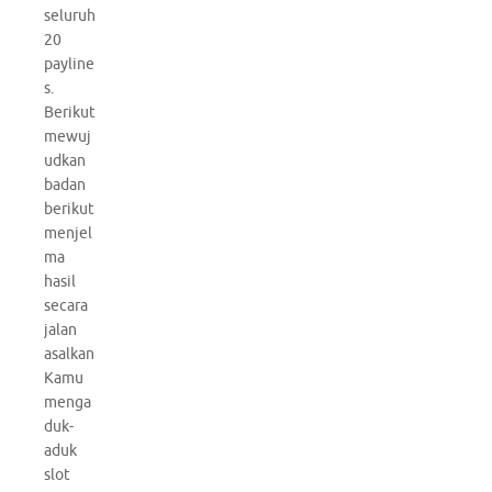
seluruh
20
payline
s.
Berikut
mewuj
udkan
badan
berikut
menjel
ma
hasil
secara
jalan
asalkan
Kamu
menga
duk-
aduk
slot