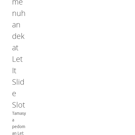
me
nuh
an
dek
at
Let
It
Slid
e
Slot
Tamasy
a
pedom
an Let