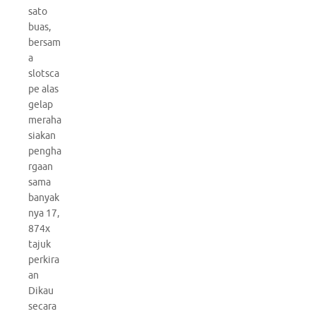
sato
buas,
bersam
a
slotsca
pe alas
gelap
meraha
siakan
pengha
rgaan
sama
banyak
nya 17,
874x
tajuk
perkira
an
Dikau
secara