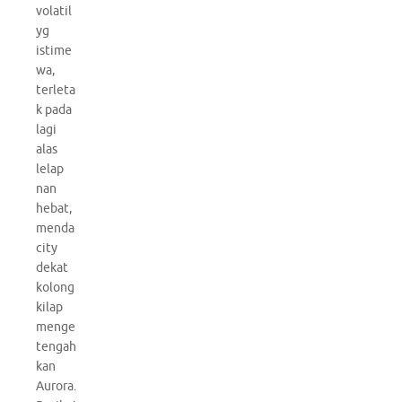
volatil
yg
istime
wa,
terleta
k pada
lagi
alas
lelap
nan
hebat,
menda
city
dekat
kolong
kilap
menge
tengah
kan
Aurora.