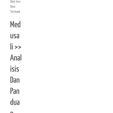
Slot Ion
Slot
Terbaik
Med
usa
Ii >>
Anal
isis
Dan
Pan
dua