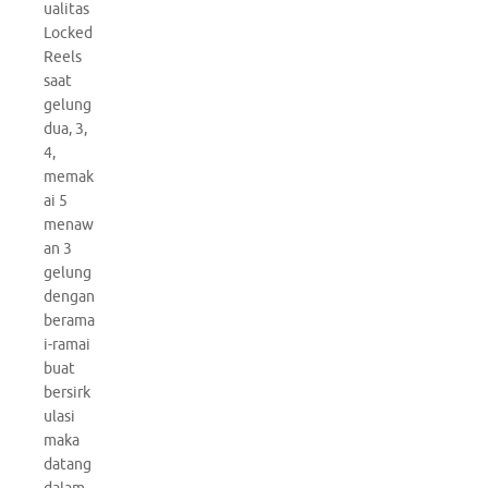
ualitas
Locked
Reels
saat
gelung
dua, 3,
4,
memak
ai 5
menaw
an 3
gelung
dengan
berama
i-ramai
buat
bersirk
ulasi
maka
datang