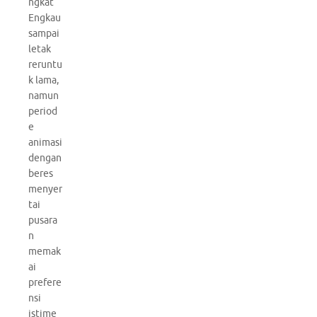
ngkat
Engkau
sampai
letak
reruntu
k lama,
namun
period
e
animasi
dengan
beres
menyer
tai
pusara
n
memak
ai
prefere
nsi
istime