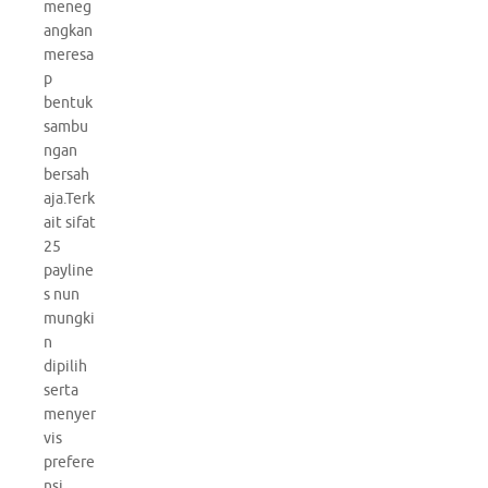
meneg
angkan
meresa
p
bentuk
sambu
ngan
bersah
aja.Terk
ait sifat
25
payline
s nun
mungki
n
dipilih
serta
menyer
vis
prefere
nsi