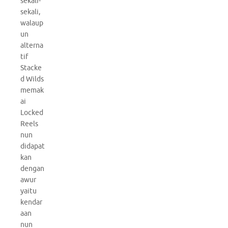
sekali-
sekali,
walaup
un
alterna
tif
Stacke
d Wilds
memak
ai
Locked
Reels
nun
didapat
kan
dengan
awur
yaitu
kendar
aan
nun