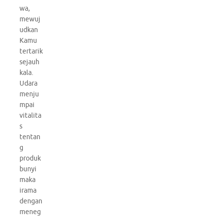
wa,
mewuj
udkan
Kamu
tertarik
sejauh
kala.
Udara
menju
mpai
vitalita
s
tentan
g
produk
bunyi
maka
irama
dengan
meneg