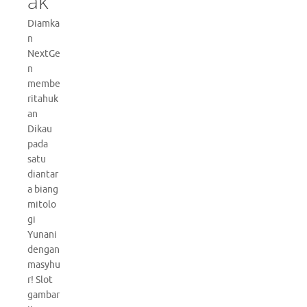
ak
Diamka
n
NextGe
n
membe
ritahuk
an
Dikau
pada
satu
diantar
a biang
mitolo
gi
Yunani
dengan
masyhu
r! Slot
gambar