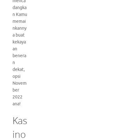
menca
dangka
n Kamu
memai
nkanny
a buat
kekaya
an
benera
n
dekat,
opsi
Novem
ber
2022
ana!
Kas
ino