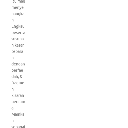
itu mau
menye
nangka
n
Engkau
beserta
susuna
n kasar,
tebara
n
dengan
berfae
dah, &
fragme
n
kisaran
percum
a.
Mainka
n
sebagai