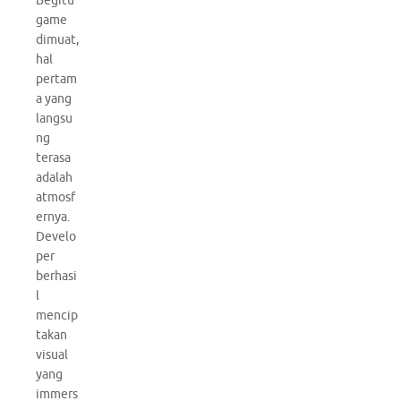
Begitu
game
dimuat,
hal
pertam
a yang
langsu
ng
terasa
adalah
atmosf
ernya.
Develo
per
berhasi
l
mencip
takan
visual
yang
immers