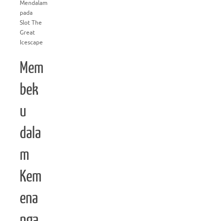
Mendalam
pada
Slot The
Great
Icescape
Mem
bek
u
dala
m
Kem
ena
nga