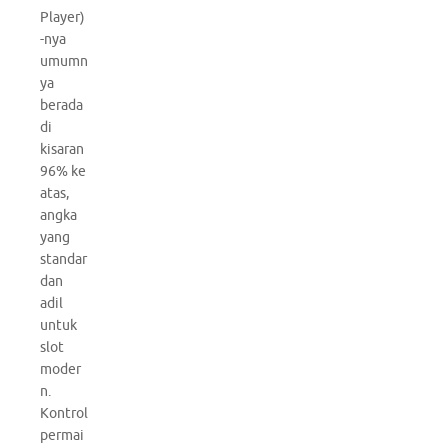
Player)
-nya
umumn
ya
berada
di
kisaran
96% ke
atas,
angka
yang
standar
dan
adil
untuk
slot
moder
n.
Kontrol
permai