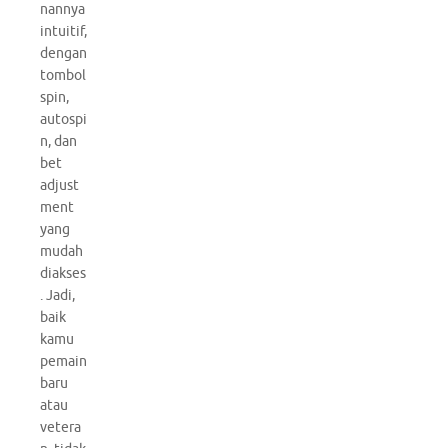
nannya
intuitif,
dengan
tombol
spin,
autospi
n, dan
bet
adjust
ment
yang
mudah
diakses
. Jadi,
baik
kamu
pemain
baru
atau
vetera