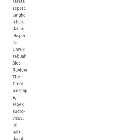
terasa
seperti
langka
h baru
dalam
eksped
isi.
Untuk
sebuah
Slot
Review
The
Great
Icescap
e
,
aspek
audio-
visual
ini
patut
dapat