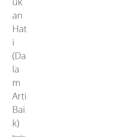
uk
an
Hat
i
(Da
la
m
Arti
Bai
k)