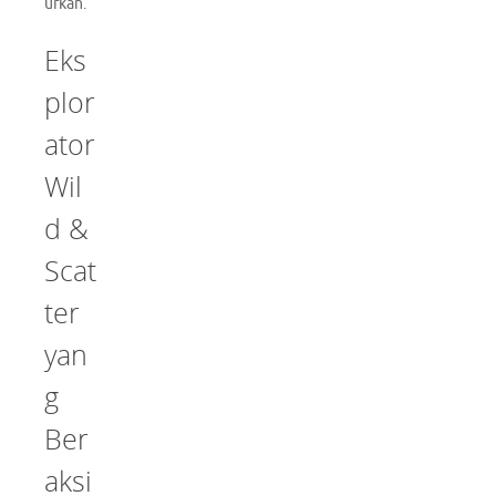
urkan.
Eks
plor
ator
Wil
d &
Scat
ter
yan
g
Ber
aksi