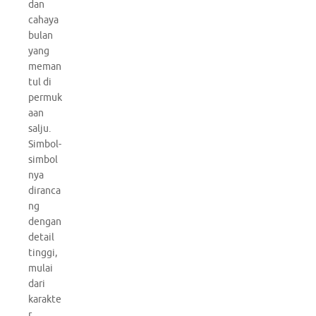
dan
cahaya
bulan
yang
meman
tul di
permuk
aan
salju.
Simbol-
simbol
nya
diranca
ng
dengan
detail
tinggi,
mulai
dari
karakte
r