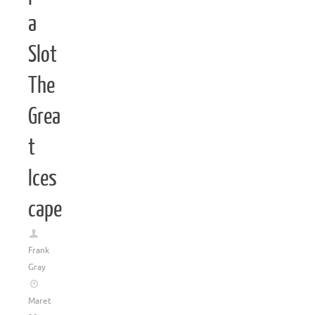
a
Slot
The
Grea
t
Ices
cape
Frank
Gray
Maret