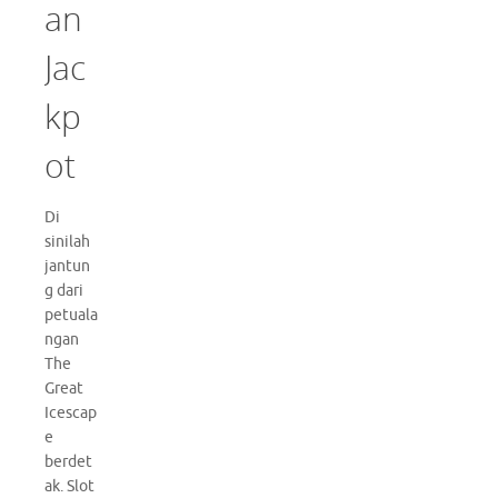
an
Jac
kp
ot
Di
sinilah
jantun
g dari
petuala
ngan
The
Great
Icescap
e
berdet
ak. Slot