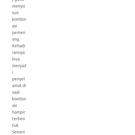
menyu
sun
kombin
asi
pemen
ang.
Kehadi
rannya
bisa
menjad
i
penyel
amat di
saat
kombin
asi
hampir
terben
tuk.
Semen