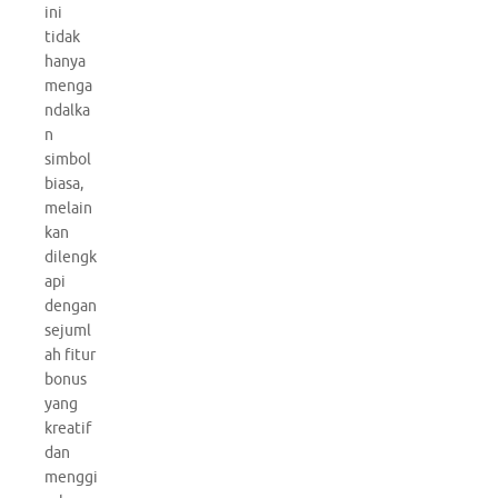
ini
tidak
hanya
menga
ndalka
n
simbol
biasa,
melain
kan
dilengk
api
dengan
sejuml
ah fitur
bonus
yang
kreatif
dan
menggi