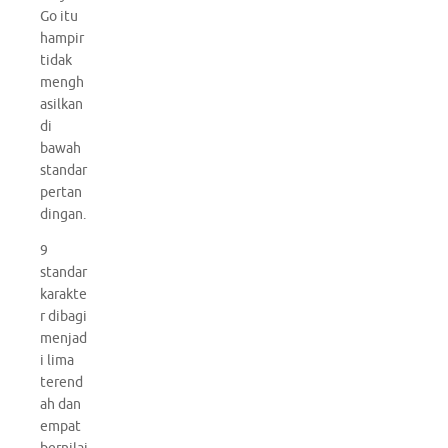
Go itu
hampir
tidak
mengh
asilkan
di
bawah
standar
pertan
dingan.
9
standar
karakte
r dibagi
menjad
i lima
terend
ah dan
empat