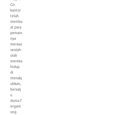
Go
kantor
telah
membu
at para
pemain
nya
merasa
seolah-
olah
mereka
hidup
di
menakj
ubkan,
bersalj
u
dunia.T
ergant
ung