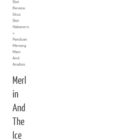
Slot
Review
Situs
Slot
Habanero
>
Panduan
Menang
Main
And
Analisis
Merl
in
And
The
Ice