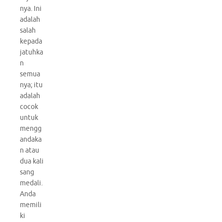
nya. Ini
adalah
salah
kepada
jatuhka
n
semua
nya; itu
adalah
cocok
untuk
mengg
andaka
n atau
dua kali
sang
medali.
Anda
memili
ki