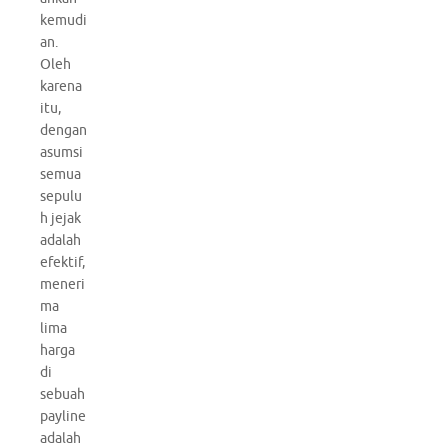
kemudi
an.
Oleh
karena
itu,
dengan
asumsi
semua
sepulu
h jejak
adalah
efektif,
meneri
ma
lima
harga
di
sebuah
payline
adalah