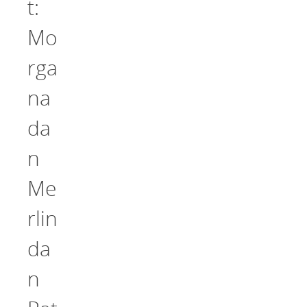
t:
Mo
rga
na
da
n
Me
rlin
da
n