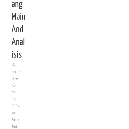
ang
Main
And
Anal
isis
Frank
Gray
Mei
27,
2024
Situs
Slot