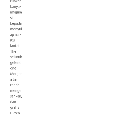
tuhkan
banyak
imajina
si
kepada
menyul
ap naik
itu
lantai.
The
seluruh
gelend
ong
Morgan
a liar
tanda
menge
sankan,
dan
grafis
Play’n