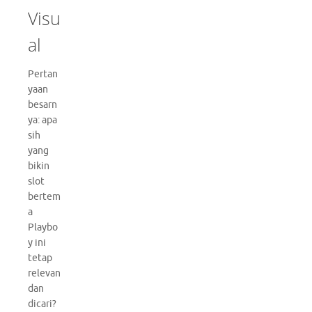
Visu
al
Pertan
yaan
besarn
ya: apa
sih
yang
bikin
slot
bertem
a
Playbo
y ini
tetap
relevan
dan
dicari?