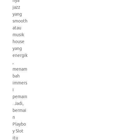
nya
jazz
yang
smooth
atau
musik
house
yang
energik
,
menam
bah
immers
i
pemain
. Jadi,
bermai
n
Playbo
y Slot
itu