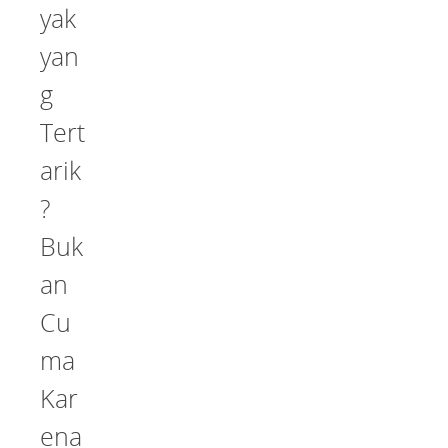
yak
yan
g
Tert
arik
?
Buk
an
Cu
ma
Kar
ena