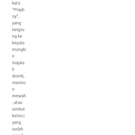
kata
"Playb
oy",
yang
langsu
ng ke
kepala
mungki
n
majala
h
ikonik,
mansio
n
mewah
, atau
simbol
kelinci
yang
sudah