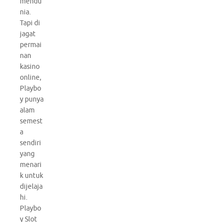
mendu
nia.
Tapi di
jagat
permai
nan
kasino
online,
Playbo
y punya
alam
semest
a
sendiri
yang
menari
k untuk
dijelaja
hi.
Playbo
y Slot