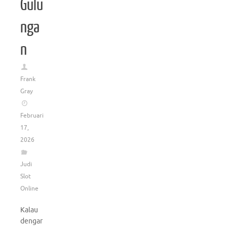
Gulu
nga
n
Frank
Gray
Februari
17,
2026
Judi
Slot
Online
Kalau
dengar