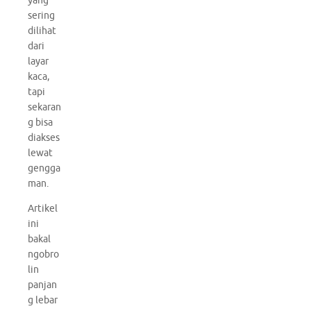
yang
sering
dilihat
dari
layar
kaca,
tapi
sekaran
g bisa
diakses
lewat
gengga
man.
Artikel
ini
bakal
ngobro
lin
panjan
g lebar