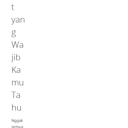
t
yan
g
Wa
jib
Ka
mu
Ta
hu
Nggak
semua