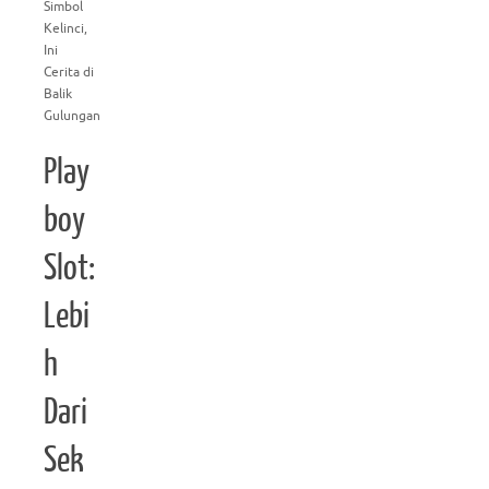
Simbol
Kelinci,
Ini
Cerita di
Balik
Gulungan
Play
boy
Slot:
Lebi
h
Dari
Sek