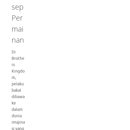
sep
Per
mai
nan
Di
Brothe
rs
Kingdo
m,
pelaku
bakal
dibawa
ke
dalam
dunia
imajina
si yang