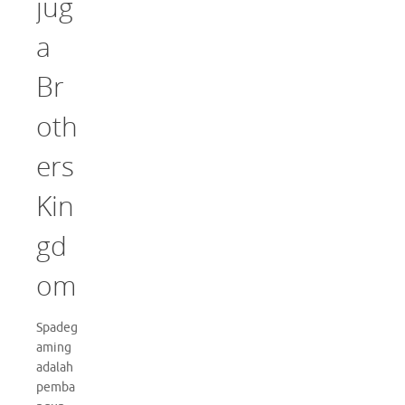
jug
a
Br
oth
ers
Kin
gd
om
Spadeg
aming
adalah
pemba