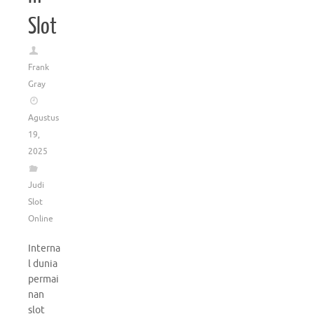
Slot
Frank
Gray
Agustus
19,
2025
Judi
Slot
Online
Interna
l dunia
permai
nan
slot