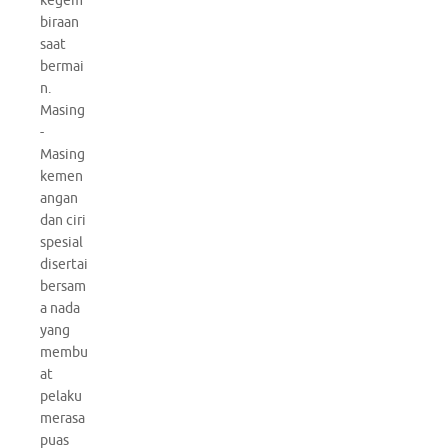
kegem
biraan
saat
bermai
n.
Masing
-
Masing
kemen
angan
dan ciri
spesial
disertai
bersam
a nada
yang
membu
at
pelaku
merasa
puas