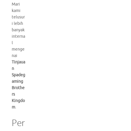
Mari
kami
telusur
i lebih
banyak
interna
l
menge
nai
Tinjaua
n
Spadeg
aming
Brothe
rs
Kingdo
m
.
Per