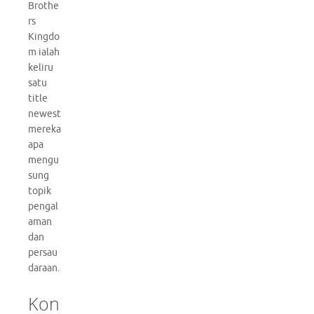
Brothe
rs
Kingdo
m ialah
keliru
satu
title
newest
mereka
apa
mengu
sung
topik
pengal
aman
dan
persau
daraan.
Kon