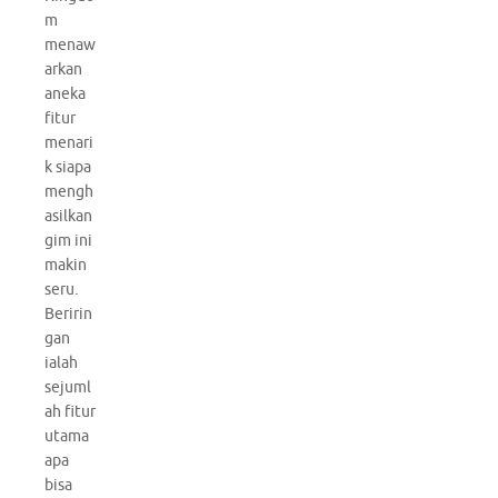
m
menaw
arkan
aneka
fitur
menari
k siapa
mengh
asilkan
gim ini
makin
seru.
Beririn
gan
ialah
sejuml
ah fitur
utama
apa
bisa