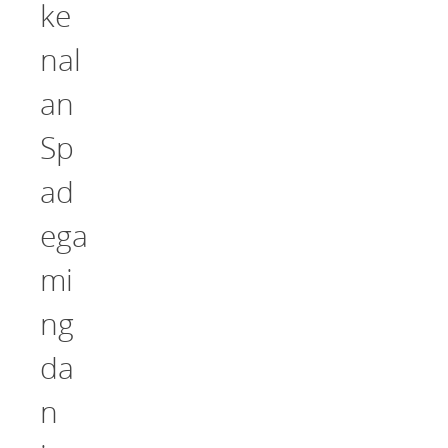
ke
nal
an
Sp
ad
ega
mi
ng
da
n