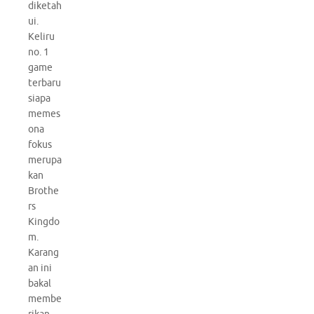
diketah
ui.
Keliru
no. 1
game
terbaru
siapa
memes
ona
fokus
merupa
kan
Brothe
rs
Kingdo
m.
Karang
an ini
bakal
membe