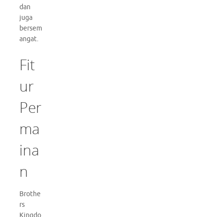
dan
juga
bersem
angat.
Fit
ur
Per
ma
ina
n
Brothe
rs
Kingdo