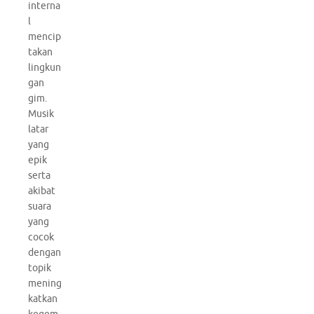
interna
l
mencip
takan
lingkun
gan
gim.
Musik
latar
yang
epik
serta
akibat
suara
yang
cocok
dengan
topik
mening
katkan