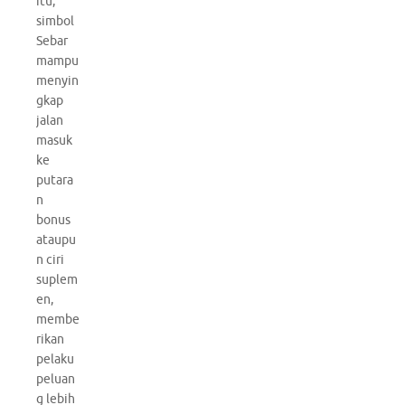
itu,
simbol
Sebar
mampu
menyin
gkap
jalan
masuk
ke
putara
n
bonus
ataupu
n ciri
suplem
en,
membe
rikan
pelaku
peluan
g lebih