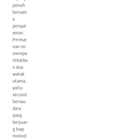
penuh
bersam
a
pengal
aman.
Permai
nan ini
mempe
rlihatka
n dua
watak
utama,
yaitu
second
bersau
dara
yang
berjuan
g bagi
melind