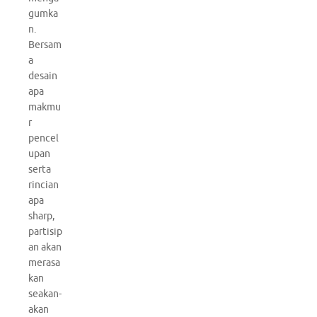
gumka
n.
Bersam
a
desain
apa
makmu
r
pencel
upan
serta
rincian
apa
sharp,
partisip
an akan
merasa
kan
seakan-
akan