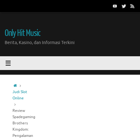
Skip
to
content
Only Hit Music
Berita, Kasino, dan Informasi Terkini
Home
Judi Slot
Online
Review
Spadegaming
Brothers
Kingdom:
Pengalaman