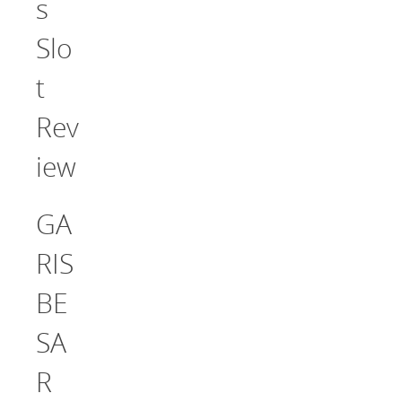
s
Slo
t
Rev
iew
GA
RIS
BE
SA
R