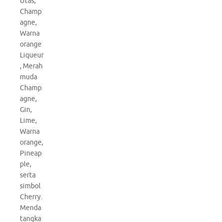
Utas,
Champ
agne,
Warna
orange
Liqueur
, Merah
muda
Champ
agne,
Gin,
Lime,
Warna
orange,
Pineap
ple,
serta
simbol
Cherry.
Menda
tangka