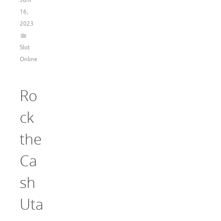
Juni
16,
2023
Slot
Online
Ro
ck
the
Ca
sh
Uta