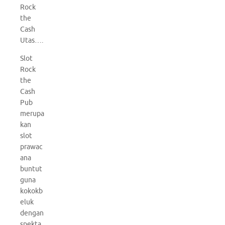
Rock
the
Cash
Utas….
Slot
Rock
the
Cash
Pub
merupa
kan
slot
prawac
ana
buntut
guna
kokokb
eluk
dengan
spekta