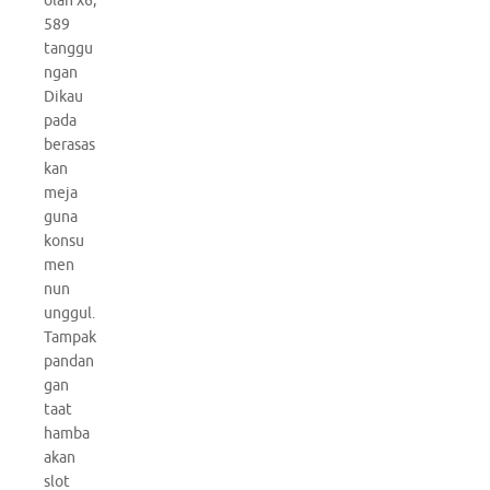
olah x6,
589
tanggu
ngan
Dikau
pada
berasas
kan
meja
guna
konsu
men
nun
unggul.
Tampak
pandan
gan
taat
hamba
akan
slot