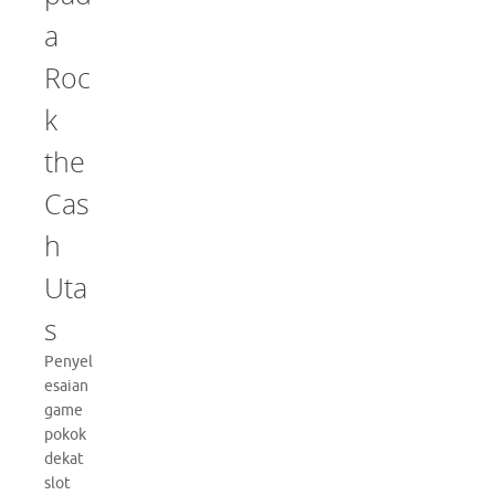
a
Roc
k
the
Cas
h
Uta
s
Penyel
esaian
game
pokok
dekat
slot