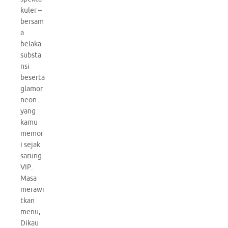
kuler –
bersam
a
belaka
substa
nsi
beserta
glamor
neon
yang
kamu
memor
i sejak
sarung
VIP.
Masa
merawi
tkan
menu,
Dikau