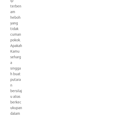
ip
terben
am
heboh
yang
tidak
cuman
pokok.
Apakah
Kamu
seharg
a
singga
h buat
putara
n
bersilaj
u alias
berkec
ukupan
dalam