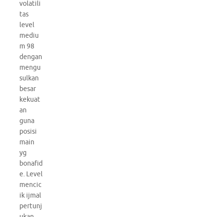
volatili
tas
level
mediu
m 98
dengan
mengu
sulkan
besar
kekuat
an
guna
posisi
main
yg
bonafid
e. Level
mencic
ik ijmal
pertunj
ukan