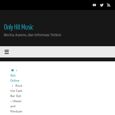
Skip
to
content
Only Hit Music
Berita, Kasino, dan Informasi Terkini
Home
Slot
Online
Rock
the Cash
Bar Slot
– Ulasan
and
Panduan