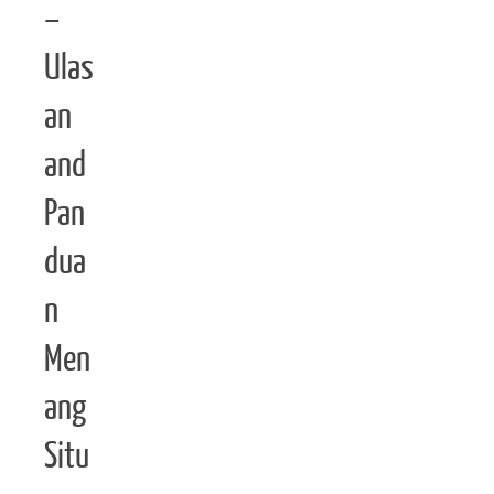
–
Ulas
an
and
Pan
dua
n
Men
ang
Situ