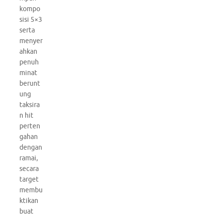
kompo
sisi 5×3
serta
menyer
ahkan
penuh
minat
berunt
ung
taksira
n hit
perten
gahan
dengan
ramai,
secara
target
membu
ktikan
buat