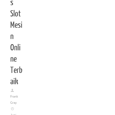
s
Slot
Mesi
n
Onli
ne
Terb
aik
Frank
Gray