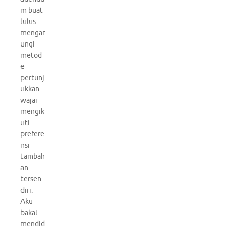
m buat
lulus
mengar
ungi
metod
e
pertunj
ukkan
wajar
mengik
uti
prefere
nsi
tambah
an
tersen
diri.
Aku
bakal
mendid