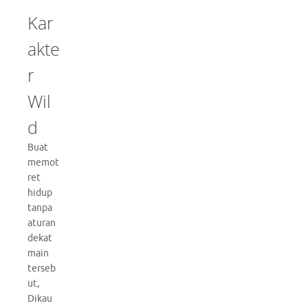
Kar
akte
r
Wil
d
Buat
memot
ret
hidup
tanpa
aturan
dekat
main
terseb
ut,
Dikau