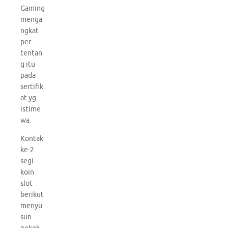
Gaming
menga
ngkat
per
tentan
g itu
pada
sertifik
at yg
istime
wa.
Kontak
ke-2
segi
koin
slot
berikut
menyu
sun