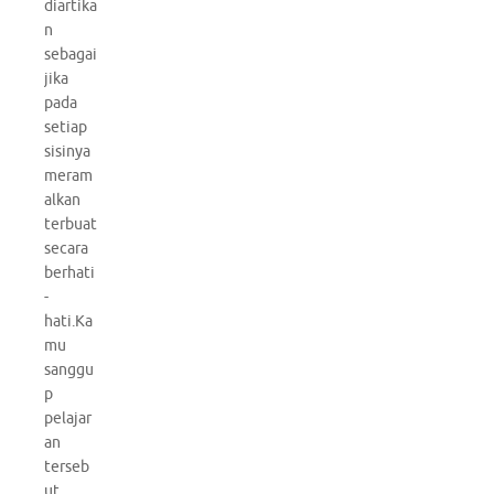
diartika
n
sebagai
jika
pada
setiap
sisinya
meram
alkan
terbuat
secara
berhati
-
hati.Ka
mu
sanggu
p
pelajar
an
terseb
ut