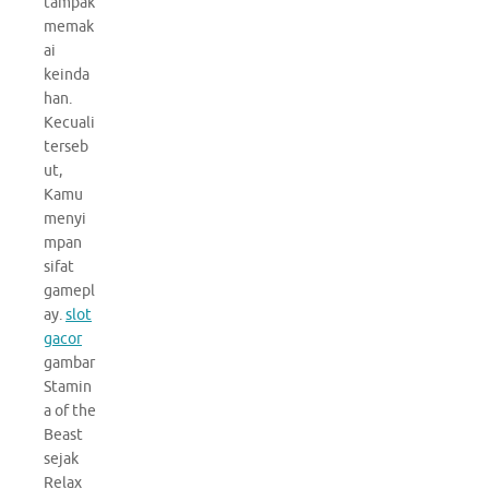
tampak
memak
ai
keinda
han.
Kecuali
terseb
ut,
Kamu
menyi
mpan
sifat
gamepl
ay.
slot
gacor
gambar
Stamin
a of the
Beast
sejak
Relax