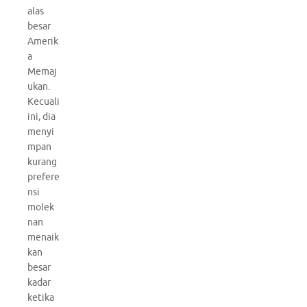
alas
besar
Amerik
a
Memaj
ukan.
Kecuali
ini, dia
menyi
mpan
kurang
prefere
nsi
molek
nan
menaik
kan
besar
kadar
ketika