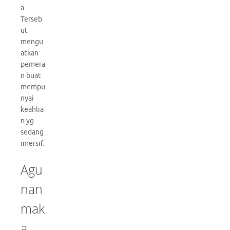
a.
Terseb
ut
mengu
atkan
pemera
n buat
mempu
nyai
keahlia
n yg
sedang
imersif.
Agu
nan
mak
a