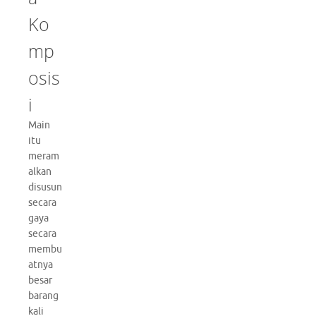
Ko
mp
osis
i
Main
itu
meram
alkan
disusun
secara
gaya
secara
membu
atnya
besar
barang
kali