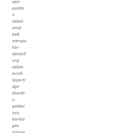
opsi
positio
n
dalam
amat
baik
merupa
kan
darstell
ung
dalam
jernih.
Seperti
dgn
diverbi
o
galaksi
nya,
kisi-kisi
gim
indone