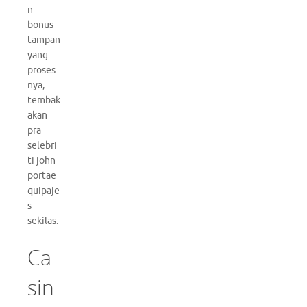
n
bonus
tampan
yang
proses
nya,
tembak
akan
pra
selebri
ti john
portae
quipaje
s
sekilas.
Ca
sin