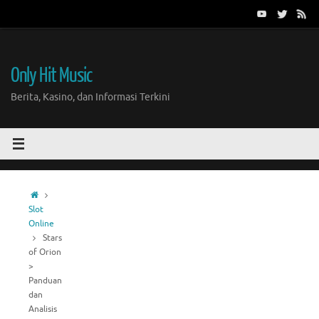
Skip
to
content
Only Hit Music
Berita, Kasino, dan Informasi Terkini
Home
Slot
Online
Stars
of Orion
>
Panduan
dan
Analisis