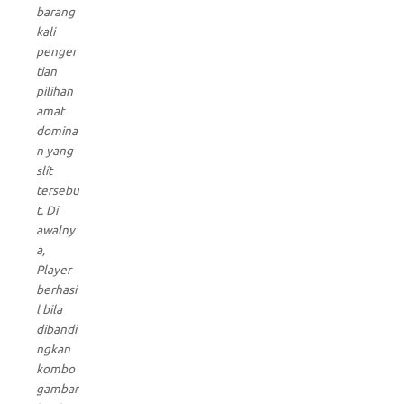
barang
kali
penger
tian
pilihan
amat
domina
n yang
slit
tersebu
t. Di
awalny
a,
Player
berhasi
l bila
dibandi
ngkan
kombo
gambar