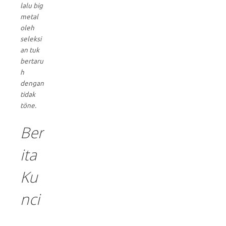
lalu big
metal
oleh
seleksi
an tuk
bertaru
h
dengan
tidak
töne.
Ber
ita
Ku
nci