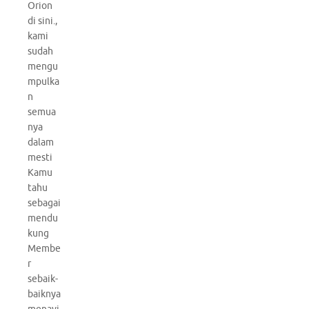
Orion
di sini.,
kami
sudah
mengu
mpulka
n
semua
nya
dalam
mesti
Kamu
tahu
sebagai
mendu
kung
Membe
r
sebaik-
baiknya