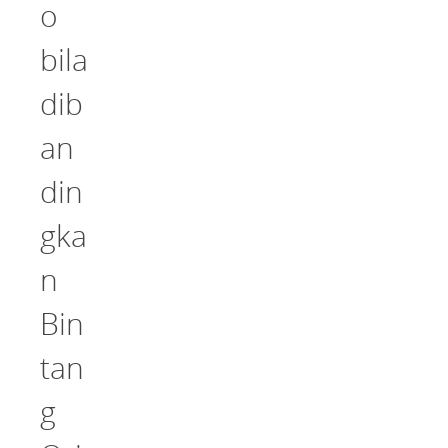
o
bila
dib
an
din
gka
n
Bin
tan
g