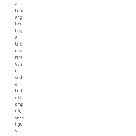
ai
tent
ang
ber
bag
ai
trik
dan
tips
yan
g
sud
ah
terb
ukti
amp
uh,
seka
ligu
s