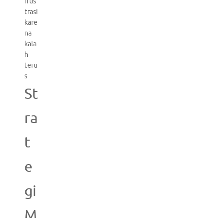
frus
trasi
kare
na
kala
h
teru
s
St
ra
t
e
gi
M