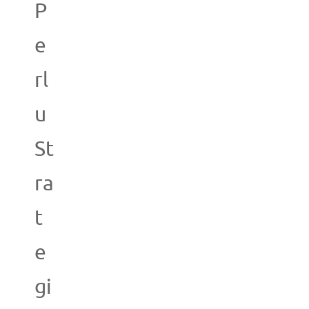
P
e
rl
u
St
ra
t
e
gi