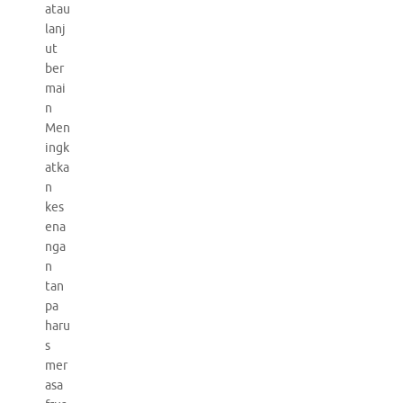
atau
lanj
ut
ber
mai
n
Men
ingk
atka
n
kes
ena
nga
n
tan
pa
haru
s
mer
asa