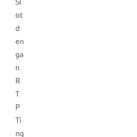
Sl
ot
d
en
ga
n
R
T
P
Ti
ng