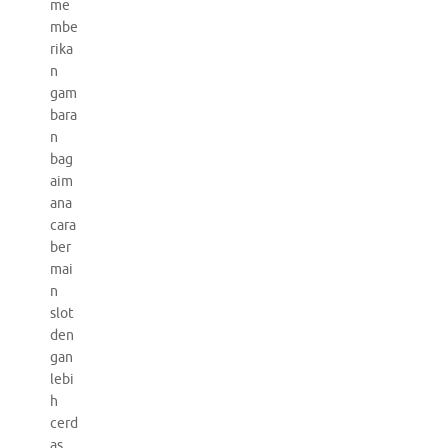
me
mbe
rika
n
gam
bara
n
bag
aim
ana
cara
ber
mai
n
slot
den
gan
lebi
h
cerd
as