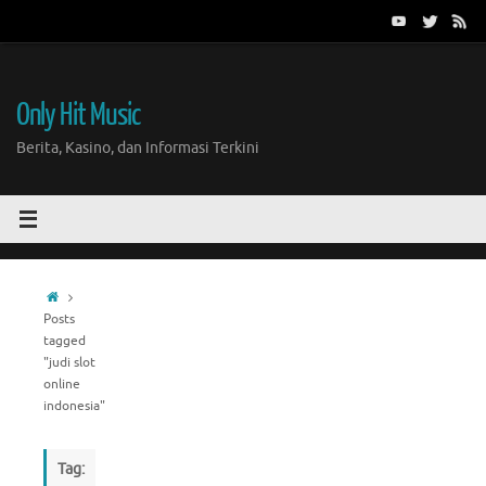
Skip
to
content
Only Hit Music
Berita, Kasino, dan Informasi Terkini
Home
Posts
tagged
"judi slot
online
indonesia"
Tag: