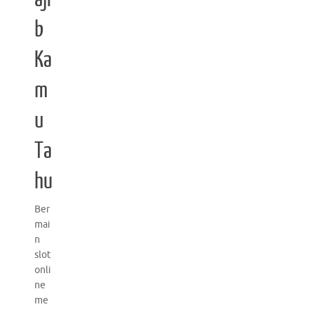
b
Ka
m
u
Ta
hu
Ber
mai
n
slot
onli
ne
me