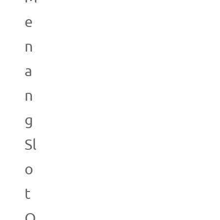
e
n
a
n
g
Sl
o
t
O