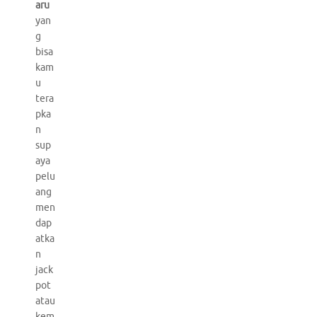
aru
yan
g
bisa
kam
u
tera
pka
n
sup
aya
pelu
ang
men
dap
atka
n
jack
pot
atau
kem