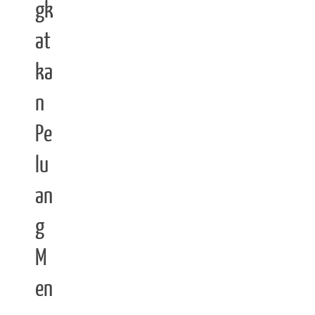
gk
at
ka
n
Pe
lu
an
g
M
en