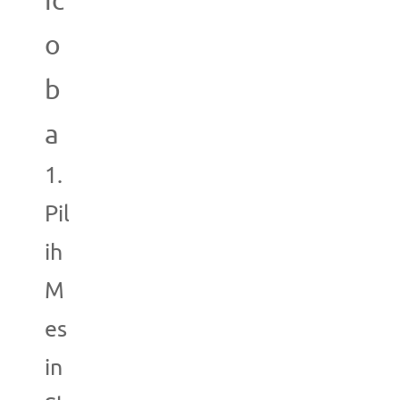
ic
o
b
a
1.
Pil
ih
M
es
in