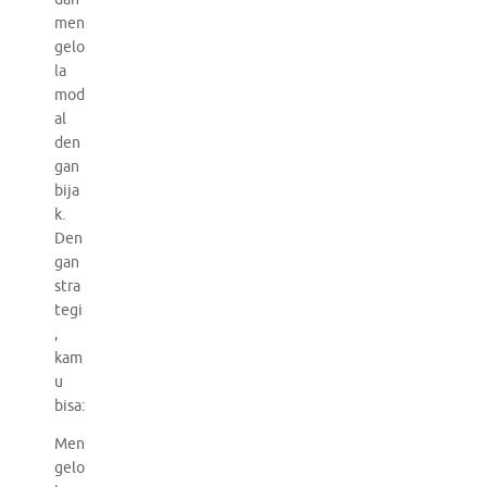
men
gelo
la
mod
al
den
gan
bija
k.
Den
gan
stra
tegi
,
kam
u
bisa:
Men
gelo