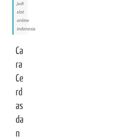
judi
slot
online
indonesia
Ca
ra
Ce
rd
as
da
n