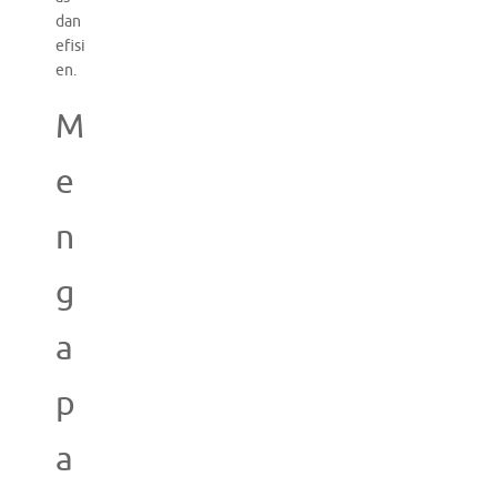
dan
efisi
en.
M
e
n
g
a
p
a