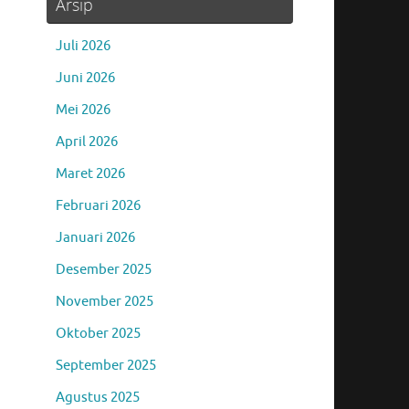
Arsip
Juli 2026
Juni 2026
Mei 2026
April 2026
Maret 2026
Februari 2026
Januari 2026
Desember 2025
November 2025
Oktober 2025
September 2025
Agustus 2025