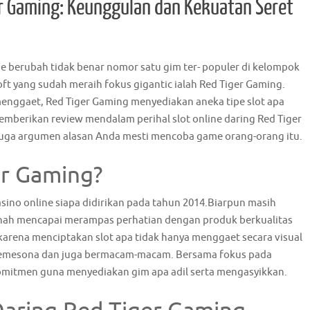
ger Gaming: Keunggulan dan Kekuatan Seret
ine berubah tidak benar nomor satu gim ter- populer di kelompok
oft yang sudah meraih fokus gigantic ialah Red Tiger Gaming.
enggaet, Red Tiger Gaming menyediakan aneka tipe slot apa
memberikan review mendalam perihal slot online daring Red Tiger
uga argumen alasan Anda mesti mencoba game orang-orang itu.
er Gaming?
asino online siapa didirikan pada tahun 2014.Biarpun masih
pernah mencapai merampas perhatian dengan produk berkualitas
 karena menciptakan slot apa tidak hanya menggaet secara visual
emesona dan juga bermacam-macam. Bersama fokus pada
mitmen guna menyediakan gim apa adil serta mengasyikkan.