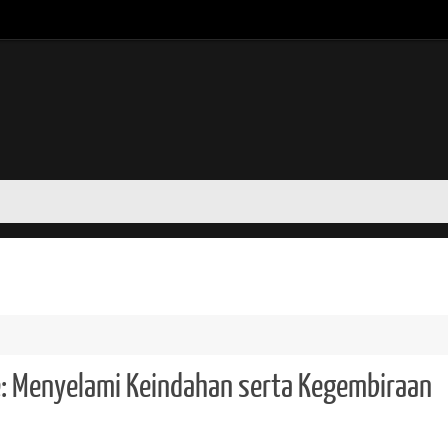
ne: Menyelami Keindahan serta Kegembiraan