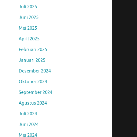
Juli 2025
Juni 2025
Mei 2025
April 2025
Februari 2025
Januari 2025
a
Desember 2024
Oktober 2024
September 2024
Agustus 2024
Juli 2024
Juni 2024
Mei 2024