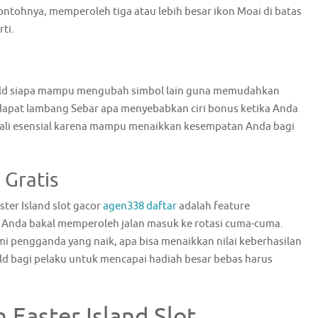
ntohnya, memperoleh tiga atau lebih besar ikon Moai di batas
ti.
 Wild siapa mampu mengubah simbol lain guna memudahkan
apat lambang Sebar apa menyebabkan ciri bonus ketika Anda
ekali esensial karena mampu menaikkan kesempatan Anda bagi
 Gratis
ter Island slot gacor
agen338 daftar
adalah feature
Anda bakal memperoleh jalan masuk ke rotasi cuma-cuma.
 pengganda yang naik, apa bisa menaikkan nilai keberhasilan
ld bagi pelaku untuk mencapai hadiah besar bebas harus
Easter Island Slot