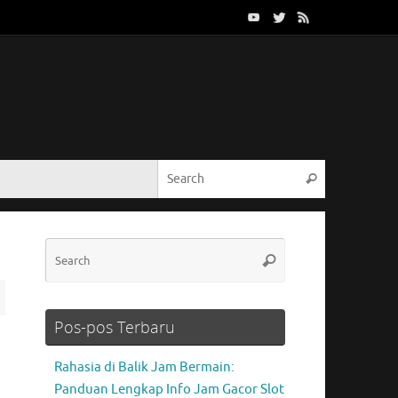
Search for:
Search
Search
Search
for:
Pos-pos Terbaru
Rahasia di Balik Jam Bermain:
Panduan Lengkap Info Jam Gacor Slot