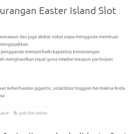
rangan Easter Island Slot
menawan dan juga akibat vokal siapa menggoda membuat
mengasyikkan.
ga pengganda memperbaiki kapasitas kemenangan.
h menghasilkan tepat guna newbie maupun partisipan
 keberhasilan gigantic, volatilitas tinggian bermakna Anda
ma.
Gacor
judi slot online