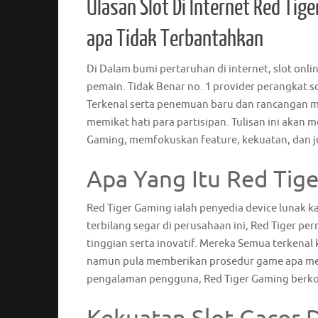
Ulasan Slot Di Internet Red Ti
apa Tidak Terbantahkan
Di Dalam bumi pertaruhan di internet, slot onl
pemain. Tidak Benar no. 1 provider perangkat s
Terkenal serta penemuan baru dan rancangan m
memikat hati para partisipan. Tulisan ini akan 
Gaming, memfokuskan feature, kekuatan, dan j
Apa Yang Itu Red Tig
Red Tiger Gaming ialah penyedia device lunak k
terbilang segar di perusahaan ini, Red Tiger 
tinggian serta inovatif. Mereka Semua terkenal
namun pula memberikan prosedur game apa m
pengalaman pengguna, Red Tiger Gaming berko