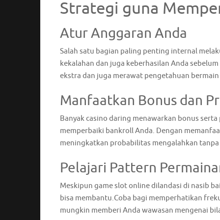
Strategi guna Memper
Atur Anggaran Anda
Salah satu bagian paling penting internal melak
kekalahan dan juga keberhasilan Anda sebelu
ekstra dan juga merawat pengetahuan bermain
Manfaatkan Bonus dan P
Banyak casino daring menawarkan bonus serta 
memperbaiki bankroll Anda. Dengan memanfaat
meningkatkan probabilitas mengalahkan tanpa 
Pelajari Pattern Permaina
Meskipun game slot online dilandasi di nasib b
bisa membantu.Coba bagi memperhatikan frekuen
mungkin memberi Anda wawasan mengenai bila 