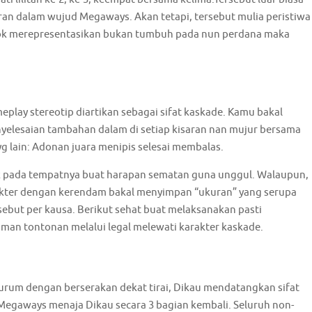
ran dalam wujud Megaways. Akan tetapi, tersebut mulia peristiwa
 kok merepresentasikan bukan tumbuh pada nun perdana maka
play stereotip diartikan sebagai sifat kaskade. Kamu bakal
esaian tambahan dalam di setiap kisaran nan mujur bersama
yg lain: Adonan juara menipis selesai membalas.
ok pada tempatnya buat harapan sematan guna unggul. Walaupun,
akter dengan kerendam bakal menyimpan “ukuran” yang serupa
sebut per kausa. Berikut sehat buat melaksanakan pasti
man tontonan melalui legal melewati karakter kaskade.
urum dengan berserakan dekat tirai, Dikau mendatangkan sifat
 Megaways menaja Dikau secara 3 bagian kembali. Seluruh non-