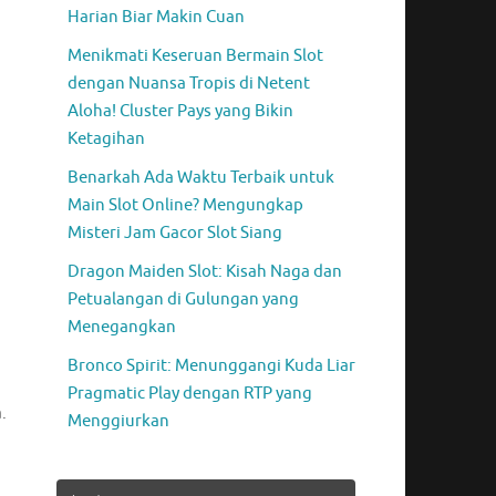
Harian Biar Makin Cuan
Menikmati Keseruan Bermain Slot
dengan Nuansa Tropis di Netent
Aloha! Cluster Pays yang Bikin
Ketagihan
Benarkah Ada Waktu Terbaik untuk
Main Slot Online? Mengungkap
Misteri Jam Gacor Slot Siang
Dragon Maiden Slot: Kisah Naga dan
Petualangan di Gulungan yang
Menegangkan
Bronco Spirit: Menunggangi Kuda Liar
Pragmatic Play dengan RTP yang
.
Menggiurkan