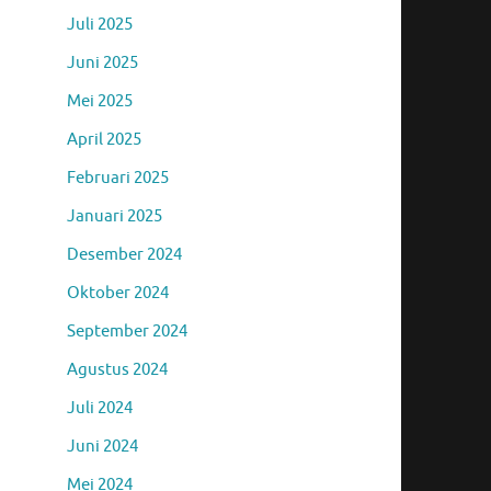
Juli 2025
Juni 2025
Mei 2025
April 2025
Februari 2025
Januari 2025
Desember 2024
Oktober 2024
September 2024
n
Agustus 2024
Juli 2024
Juni 2024
Mei 2024