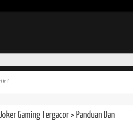
i Ini"
 Joker Gaming Tergacor > Panduan Dan