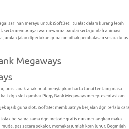
gai sari nan merayu untuk iSoftBet. Itu alat dalam kurang lebih
l, serta mempunyai warna-warna pandai serta jumlah animasi
a jumlah jalan diperlukan guna memihak pembalasan secara lulus
 Bank Megaways
ays
ng porsi anak-anak buat menyiapkan harta tunai tentang masa
rkait dgn slot gambar Piggy Bank Megaways merepresentasikan.
ek ajaib guna slot, iSoftBet membuatnya berjalan dgn terlalu cara
ertolak bersama-sama dgn metode grafis nun meriangkan maka
muda, pas secara sekalor, memakai jumlah koin luhur. Beginilah