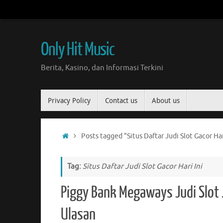
Skip
to
content
Only Hit Music
Berita, Kasino, dan Informasi Terkini
Skip
Privacy Policy
Contact us
About us
to
content
Home
Posts tagged "Situs Daftar Judi Slot Gacor Har
Tag:
Situs Daftar Judi Slot Gacor Hari Ini
Piggy Bank Megaways Judi Slot
Ulasan