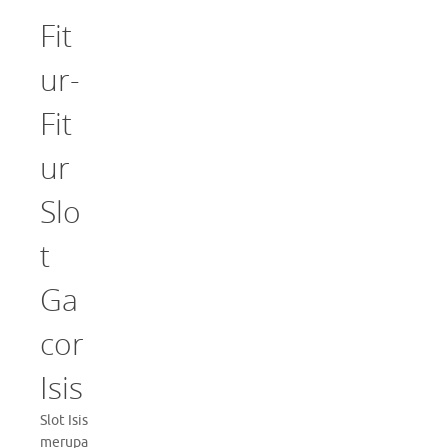
Fit
ur-
Fit
ur
Slo
t
Ga
cor
Isis
Slot Isis
merupa