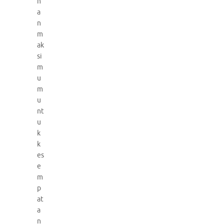
h
a
n
m
ak
si
m
u
m
u
nt
u
k
k
es
e
m
p
at
a
n