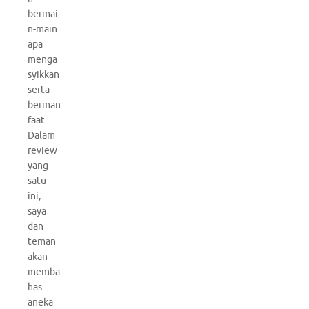
bermai
n-main
apa
menga
syikkan
serta
berman
faat.
Dalam
review
yang
satu
ini,
saya
dan
teman
akan
memba
has
aneka