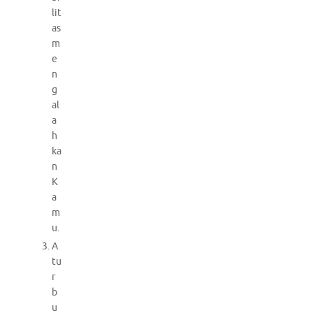
lit
as
m
e
n
g
al
a
h
ka
n
K
a
m
u.
A
tu
r
b
u