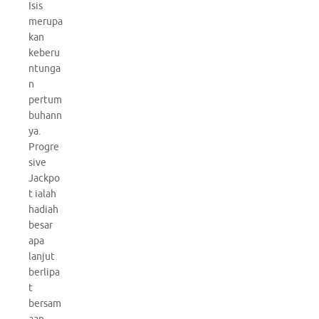
Isis
merupa
kan
keberu
ntunga
n
pertum
buhann
ya.
Progre
sive
Jackpo
t ialah
hadiah
besar
apa
lanjut
berlipa
t
bersam