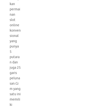
kan
permai
nan
slot
online
konven
sional
yang
punya
5
putara
n dan
juga 25
garis
peluna
san.Gi
m yang
satu ini
memili
ki