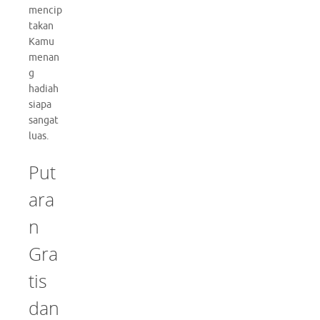
mencip
takan
Kamu
menan
g
hadiah
siapa
sangat
luas.
Put
ara
n
Gra
tis
dan