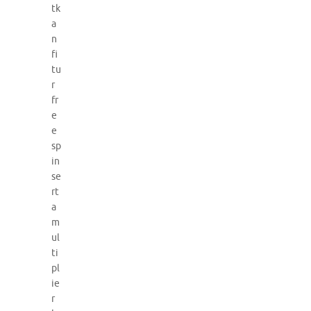
tk
a
n
fi
tu
r
fr
e
e
sp
in
se
rt
a
m
ul
ti
pl
ie
r