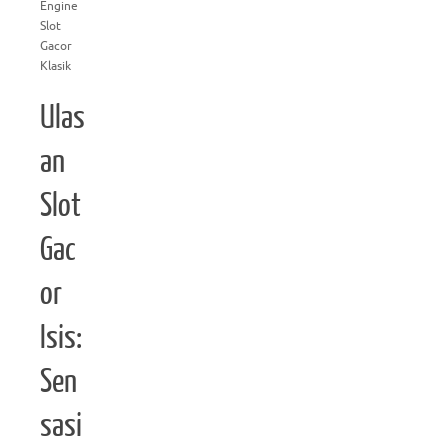
Engine
Slot
Gacor
Klasik
Ulas
an
Slot
Gac
or
Isis:
Sen
sasi