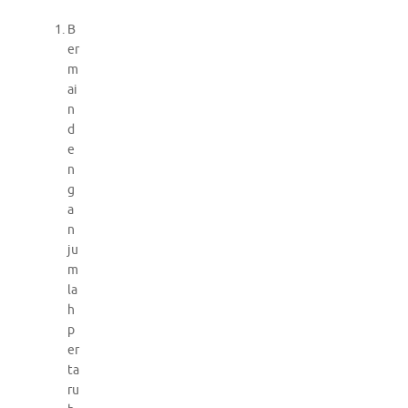
B
er
m
ai
n
d
e
n
g
a
n
ju
m
la
h
p
er
ta
ru