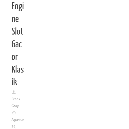
Engi
ne
Slot
Gac
or
Klas
ik
Frank
Gray
Agustus
26,