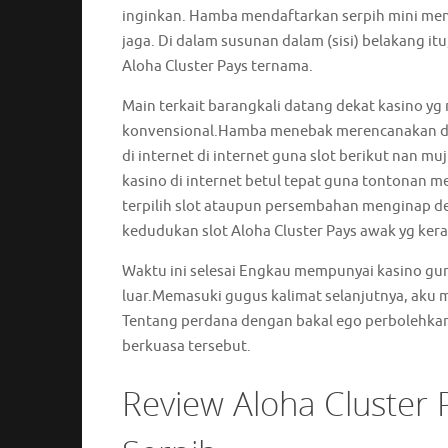
inginkan. Hamba mendaftarkan serpih mini m
jaga. Di dalam susunan dalam (sisi) belakang itu
Aloha Cluster Pays ternama.
Main terkait barangkali datang dekat kasino yg
konvensional.Hamba menebak merencanakan daf
di internet di internet guna slot berikut nan m
kasino di internet betul tepat guna tontonan m
terpilih slot ataupun persembahan menginap d
kedudukan slot Aloha Cluster Pays awak yg kera
Waktu ini selesai Engkau mempunyai kasino gun
luar.Memasuki gugus kalimat selanjutnya, aku
Tentang perdana dengan bakal ego perbolehkan
berkuasa tersebut.
Review Aloha Cluster P