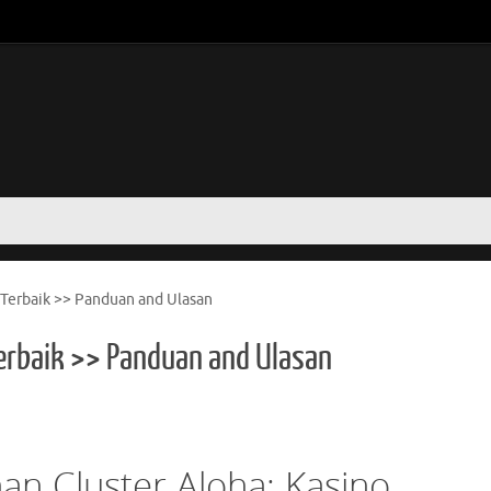
 Terbaik >> Panduan and Ulasan
Terbaik >> Panduan and Ulasan
an Cluster Aloha: Kasino