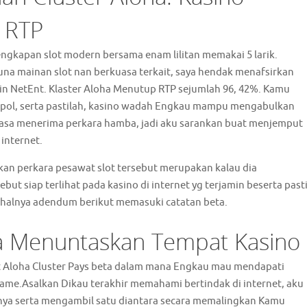
 RTP
lengkapan slot modern bersama enam lilitan memakai 5 larik.
una mainan slot nan berkuasa terkait, saya hendak menafsirkan
n NetEnt. Klaster Aloha Menutup RTP sejumlah 96, 42%. Kamu
n pol, serta pastilah, kasino wadah Engkau mampu mengabulkan
masa menerima perkara hamba, jadi aku sarankan buat menjemput
 internet.
an perkara pesawat slot tersebut merupakan kalau dia
ut siap terlihat pada kasino di internet yg terjamin beserta pasti
 halnya adendum berikut memasuki catatan beta.
ia Menuntaskan Tempat Kasino
ot Aloha Cluster Pays beta dalam mana Engkau mau mendapati
ame.Asalkan Dikau terakhir memahami bertindak di internet, aku
a serta mengambil satu diantara secara memalingkan Kamu