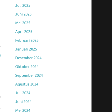
Juli 2025
Juni 2025
Mei 2025
April 2025
Februari 2025
.
Januari 2025
i
Desember 2024
Oktober 2024
September 2024
Agustus 2024
Juli 2024
u
Juni 2024
r
Mei 2024