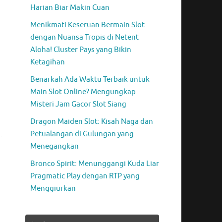
Harian Biar Makin Cuan
Menikmati Keseruan Bermain Slot
dengan Nuansa Tropis di Netent
Aloha! Cluster Pays yang Bikin
Ketagihan
Benarkah Ada Waktu Terbaik untuk
Main Slot Online? Mengungkap
Misteri Jam Gacor Slot Siang
Dragon Maiden Slot: Kisah Naga dan
.
Petualangan di Gulungan yang
Menegangkan
Bronco Spirit: Menunggangi Kuda Liar
Pragmatic Play dengan RTP yang
Menggiurkan