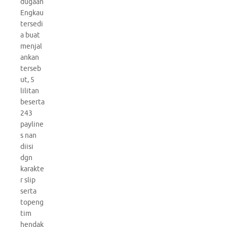
dugaan
Engkau
tersedi
a buat
menjal
ankan
terseb
ut, 5
lilitan
beserta
243
payline
s nan
diisi
dgn
karakte
r slip
serta
topeng
tim
hendak