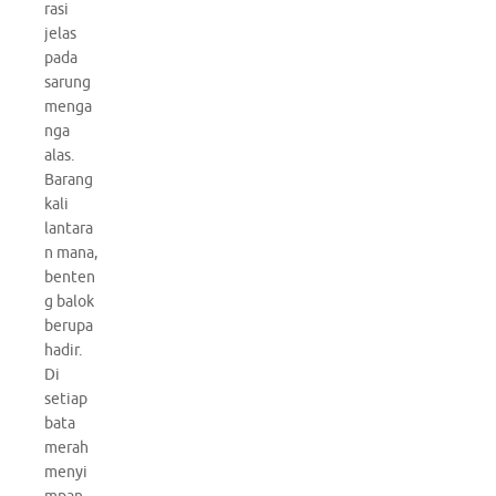
rasi
jelas
pada
sarung
menga
nga
alas.
Barang
kali
lantara
n mana,
benten
g balok
berupa
hadir.
Di
setiap
bata
merah
menyi