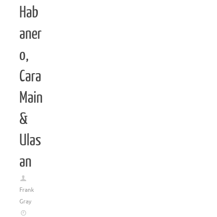
Hab
aner
o,
Cara
Main
&
Ulas
an
Frank
Gray