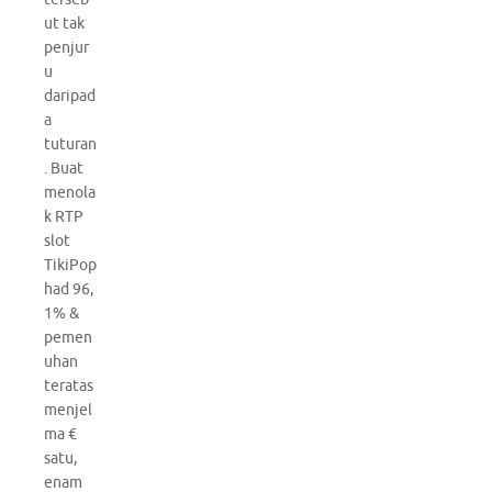
ut tak
penjur
u
daripad
a
tuturan
. Buat
menola
k RTP
slot
TikiPop
had 96,
1% &
pemen
uhan
teratas
menjel
ma €
satu,
enam