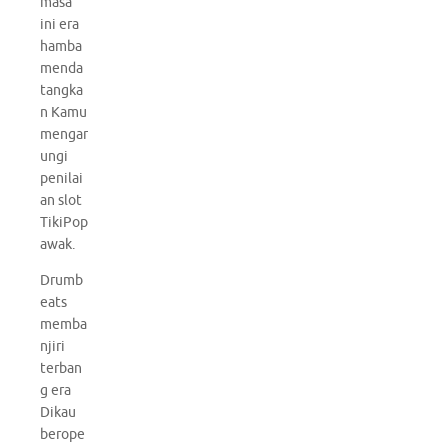
masa
ini era
hamba
menda
tangka
n Kamu
mengar
ungi
penilai
an slot
TikiPop
awak.
Drumb
eats
memba
njiri
terban
g era
Dikau
berope