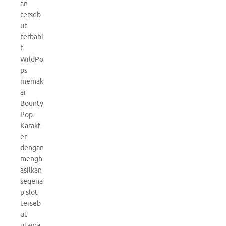
an
terseb
ut
terbabi
t
WildPo
ps
memak
ai
Bounty
Pop.
Karakt
er
dengan
mengh
asilkan
segena
p slot
terseb
ut
utama,