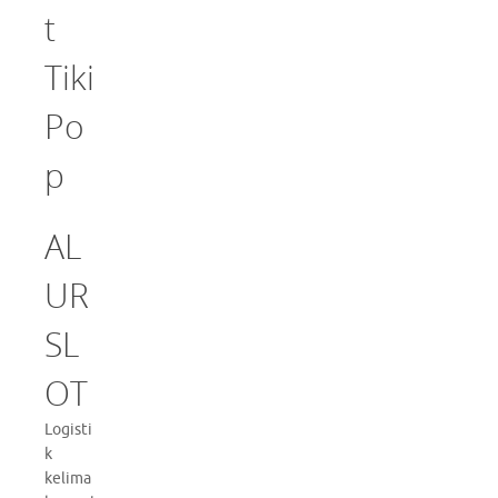
t
Tiki
Po
p
AL
UR
SL
OT
Logisti
k
kelima