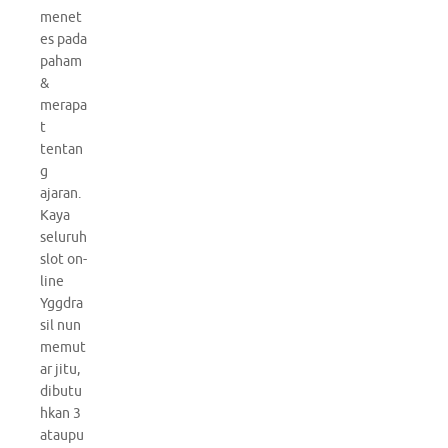
menet
es pada
paham
&
merapa
t
tentan
g
ajaran.
Kaya
seluruh
slot on-
line
Yggdra
sil nun
memut
ar jitu,
dibutu
hkan 3
ataupu