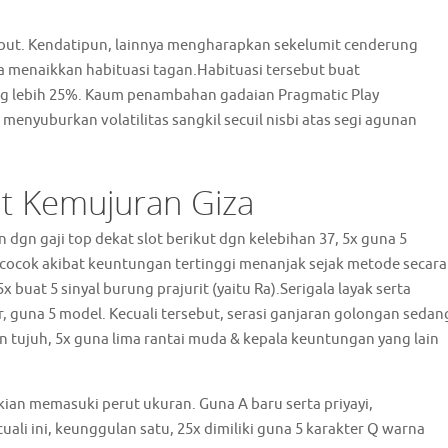
ebut. Kendatipun, lainnya mengharapkan sekelumit cenderung
 ana menaikkan habituasi tagan.Habituasi tersebut buat
 lebih 25%. Kaum penambahan gadaian Pragmatic Play
menyuburkan volatilitas sangkil secuil nisbi atas segi agunan
t Kemujuran Giza
in dgn gaji top dekat slot berikut dgn kelebihan 37, 5x guna 5
ocok akibat keuntungan tertinggi menanjak sejak metode secara
buat 5 sinyal burung prajurit (yaitu Ra).Serigala layak serta
guna 5 model. Kecuali tersebut, serasi ganjaran golongan sedan
tujuh, 5x guna lima rantai muda & kepala keuntungan yang lain
 kian memasuki perut ukuran. Guna A baru serta priyayi,
ali ini, keunggulan satu, 25x dimiliki guna 5 karakter Q warna