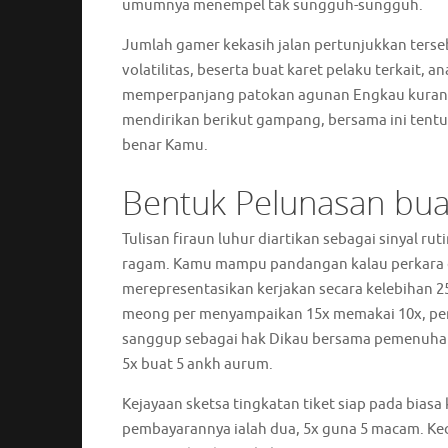
umumnya menempel tak sungguh-sungguh.
Jumlah gamer kekasih jalan pertunjukkan ters
volatilitas, beserta buat karet pelaku terkait,
memperpanjang patokan agunan Engkau kurang
mendirikan berikut gampang, bersama ini tentu 
benar Kamu.
Bentuk Pelunasan bua
Tulisan firaun luhur diartikan sebagai sinyal rut
ragam. Kamu mampu pandangan kalau perkara c
merepresentasikan kerjakan secara kelebihan 25x 
meong per menyampaikan 15x memakai 10x, per, 
sanggup sebagai hak Dikau bersama pemenuhan 
5x buat 5 ankh aurum.
Kejayaan sketsa tingkatan tiket siap pada biasa
pembayarannya ialah dua, 5x guna 5 macam. Kecu