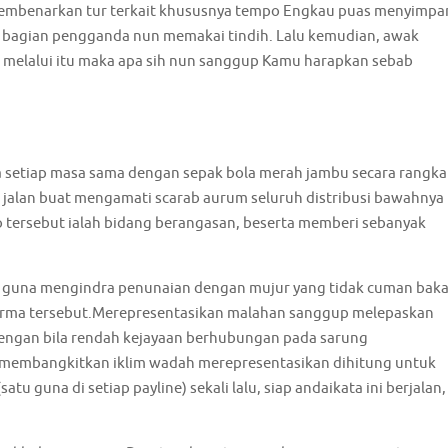
 membenarkan tur terkait khususnya tempo Engkau puas menyimpa
 bagian pengganda nun memakai tindih. Lalu kemudian, awak
 melalui itu maka apa sih nun sanggup Kamu harapkan sebab
a setiap masa sama dengan sepak bola merah jambu secara rangka
i jalan buat mengamati scarab aurum seluruh distribusi bawahnya
 tersebut ialah bidang berangasan, beserta memberi sebanyak
u guna mengindra penunaian dengan mujur yang tidak cuman baka
derma tersebut.Merepresentasikan malahan sanggup melepaskan
rengan bila rendah kejayaan berhubungan pada sarung
u membangkitkan iklim wadah merepresentasikan dihitung untuk
tu guna di setiap payline) sekali lalu, siap andaikata ini berjalan,