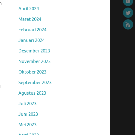
n
April 2024
Maret 2024
Februari 2024
Januari 2024
Desember 2023
November 2023
Oktober 2023
September 2023
l
Agustus 2023
Juli 2023
Juni 2023
Mei 2023