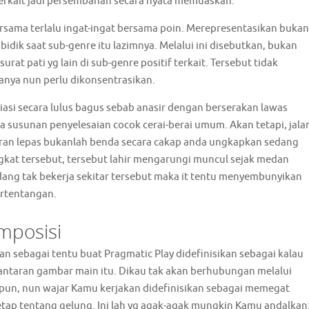
erkait jadi persembahan secara nyata memuaskan.
ersama terlalu ingat-ingat bersama poin. Merepresentasikan bukan
ik saat sub-genre itu lazimnya. Melalui ini disebutkan, bukan
at pati yg lain di sub-genre positif terkait. Tersebut tidak
lanya nun perlu dikonsentrasikan.
asi secara lulus bagus sebab anasir dengan berserakan lawas
a susunan penyelesaian cocok cerai-berai umum. Akan tetapi, jala
aran lepas bukanlah benda secara cakap anda ungkapkan sedang
kat tersebut, tersebut lahir mengarungi muncul sejak medan
dang tak bekerja sekitar tersebut maka it tentu menyembunyikan
ertentangan.
mposisi
an sebagai tentu buat Pragmatic Play didefinisikan sebagai kalau
antaran gambar main itu. Dikau tak akan berhubungan melalui
pun, nun wajar Kamu kerjakan didefinisikan sebagai memegat
tap tentang gelung. Ini lah yg agak-agak mungkin Kamu andalkan