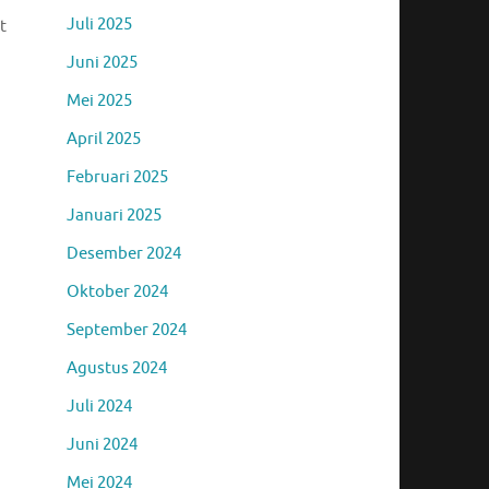
Juli 2025
t
Juni 2025
Mei 2025
April 2025
Februari 2025
Januari 2025
Desember 2024
Oktober 2024
September 2024
Agustus 2024
Juli 2024
Juni 2024
Mei 2024