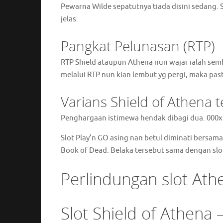
Pewarna Wilde sepatutnya tiada disini sedang. 
jelas.
Pangkat Pelunasan (RTP)
RTP Shield ataupun Athena nun wajar ialah sem
melalui RTP nun kian lembut yg pergi, maka past
Varians Shield of Athena 
Penghargaan istimewa hendak dibagi dua. 000x b
Slot Play’n GO asing nan betul diminati bersama
Book of Dead. Belaka tersebut sama dengan slo
Perlindungan slot At
Slot Shield of Athena