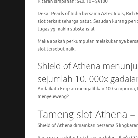
Kitaran simpanan: $€0. 10 – $€100
Dekat Pearls of India bersama Aztec Idols, Ric
slot terkait seharga patut. Sesudah kurang perio
tugas yg makin substansial.
Maka apakah perkumpulan melakukannya bersam
slot tersebut naik.
Shield of Athena menunju
sejumlah 10. 000x gadaia
Andaikata Engkau mengalihkan 100 sempurna,
menyeleweng?
Tameng slot Athena – 
Shield of Athena dimainkan bersama 5 lingkaran 
Pada mana sekitar tarikh secara lulus, Play’n 