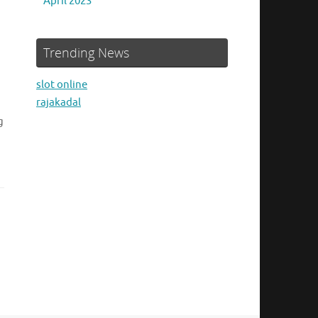
April 2023
Trending News
slot online
rajakadal
g