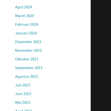
April 2024
Maret 2024
Februari 2024
Januari 2024
Desember 2023
November 2023
Oktober 2023
September 2023
Agustus 2023
Juli 2023
Juni 2023
Mei 2023