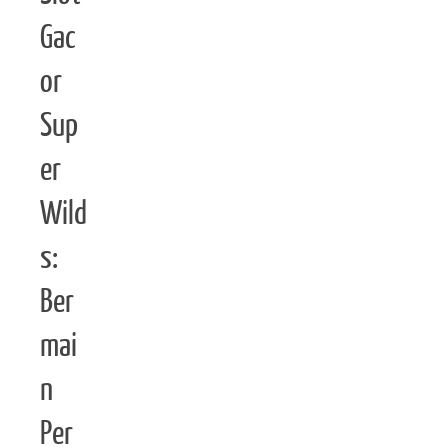
Gac
or
Sup
er
Wild
s:
Ber
mai
n
Per