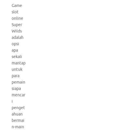
Game
slot
online
Super
Wilds
adalah
opsi
apa
sekali
mantap
untuk
para
pemain
siapa
mencar
i
penget
ahuan
bermai
n-main