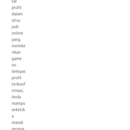
tar
profil
dalam
situs
judi
online
yang
membe
rikan
game
ini.
Selepas
profil
terkonf
irmasi,
Anda
mampu
seketik
a
masuk
permai