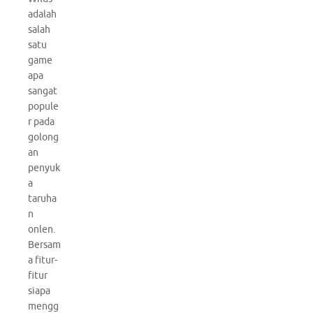
adalah
salah
satu
game
apa
sangat
popule
r pada
golong
an
penyuk
a
taruha
n
onlen.
Bersam
a fitur-
fitur
siapa
mengg