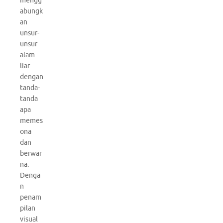
mengg
abungk
an
unsur-
unsur
alam
liar
dengan
tanda-
tanda
apa
memes
ona
dan
berwar
na.
Denga
n
penam
pilan
visual