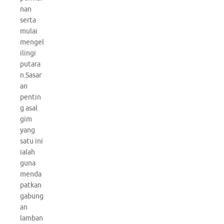
nan
serta
mulai
mengel
ilingi
putara
n.Sasar
an
pentin
g asal
gim
yang
satu ini
ialah
guna
menda
patkan
gabung
an
lamban