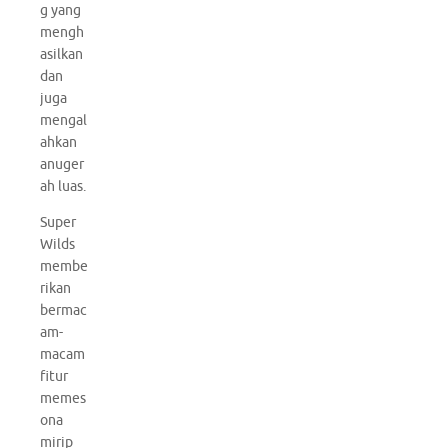
g yang
mengh
asilkan
dan
juga
mengal
ahkan
anuger
ah luas.
Super
Wilds
membe
rikan
bermac
am-
macam
fitur
memes
ona
mirip