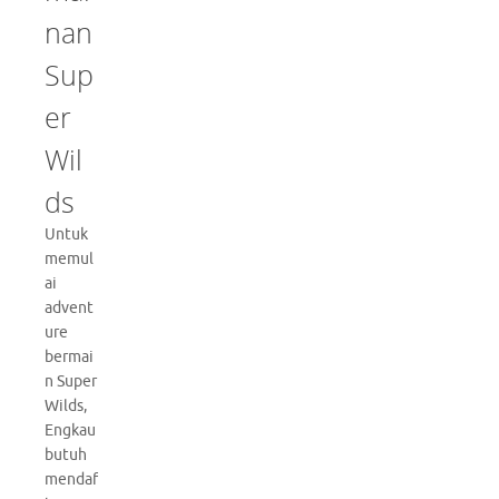
nan
Sup
er
Wil
ds
Untuk
memul
ai
advent
ure
bermai
n Super
Wilds,
Engkau
butuh
mendaf