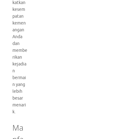
katkan
kesem
patan
kemen
angan
Anda
dan
membe
rikan
kejadia
n
bermai
n yang
lebih
besar
menari
k.
Ma