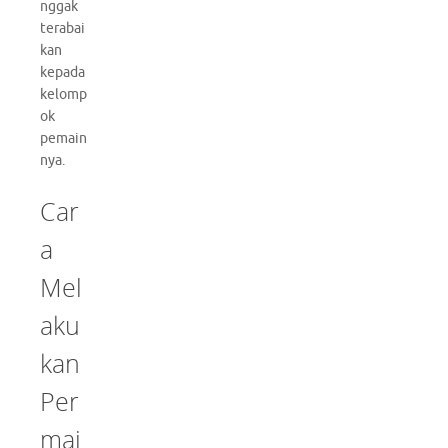
nggak
terabai
kan
kepada
kelomp
ok
pemain
nya.
Car
a
Mel
aku
kan
Per
mai