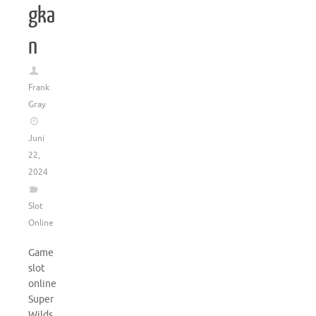
gka
n
Frank
Gray
Juni
22,
2024
Slot
Online
Game
slot
online
Super
Wilds