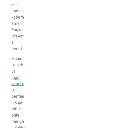
kan
jumlah
keberh
asilan
Engkau
bersam
a
berarti.
Selain
terseb
ut,
login
wineto
to
bermai
n Super
Wilds
pula
mengh
adiahka