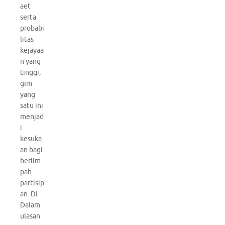
aet
serta
probabi
litas
kejayaa
n yang
tinggi,
gim
yang
satu ini
menjad
i
kesuka
an bagi
berlim
pah
partisip
an. Di
Dalam
ulasan