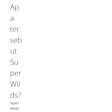
Ap
a
ter
seb
ut
Su
per
Wil
ds?
Super
Wilds