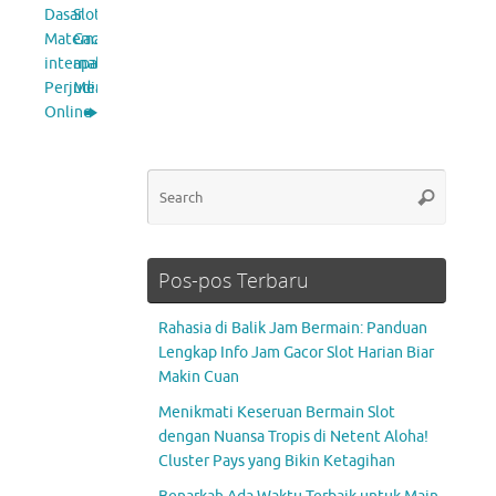
Dasar
Slot
Matematika
Gacor
internal
apa
Perjudian
Mengasyikkan
Online
Search
Search
for:
Pos-pos Terbaru
Rahasia di Balik Jam Bermain: Panduan
Lengkap Info Jam Gacor Slot Harian Biar
Makin Cuan
Menikmati Keseruan Bermain Slot
dengan Nuansa Tropis di Netent Aloha!
Cluster Pays yang Bikin Ketagihan