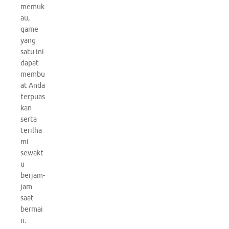
memuk
au,
game
yang
satu ini
dapat
membu
at Anda
terpuas
kan
serta
terilha
mi
sewakt
u
berjam-
jam
saat
bermai
n.