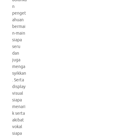
n
penget
ahuan
bermai
n-main
siapa
seru
dan
juga
menga
syikkan
. Serta
display
visual
siapa
menari
k serta
akibat
vokal
siapa