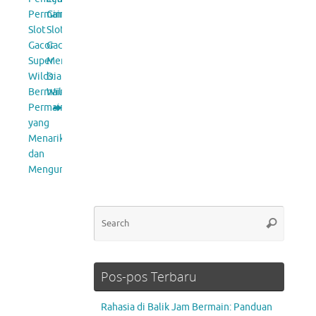
Permainan
Gim
Slot
Slot
Gacor
Gacor
Super
Menggema
Wilds:
Diamond
Bermain
Wild
Permainan
yang
Menarik
dan
Menguntungkan
Search
Search
for:
Pos-pos Terbaru
Rahasia di Balik Jam Bermain: Panduan