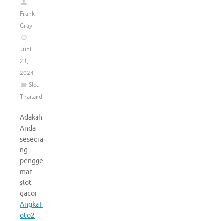
Frank
Gray
Juni
23,
2024
Slot
Thailand
Adakah
Anda
seseora
ng
pengge
mar
slot
gacor
AngkaT
oto2