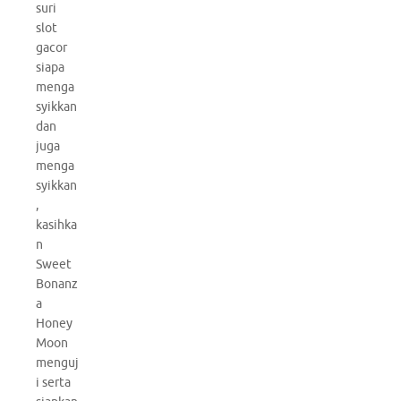
suri
slot
gacor
siapa
menga
syikkan
dan
juga
menga
syikkan
,
kasihka
n
Sweet
Bonanz
a
Honey
Moon
menguj
i serta