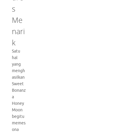
s
Me
nari
k
Satu
hal
yang
mengh
asilkan
Sweet
Bonanz
a
Honey
Moon
begitu
memes
ona