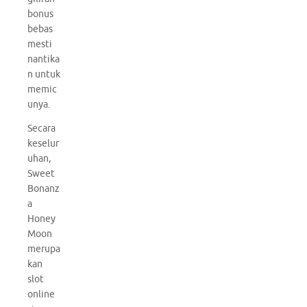
bonus
bebas
mesti
nantika
n untuk
memic
unya.
Secara
keselur
uhan,
Sweet
Bonanz
a
Honey
Moon
merupa
kan
slot
online