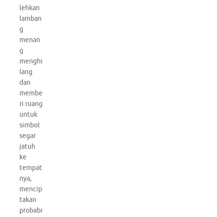
lehkan
lamban
g
menan
g
menghi
lang
dan
membe
ri ruang
untuk
simbol
segar
jatuh
ke
tempat
nya,
mencip
takan
probabi