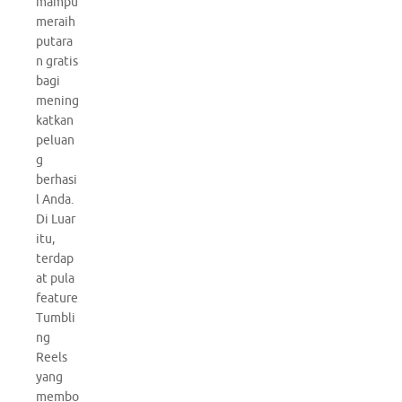
mampu
meraih
putara
n gratis
bagi
mening
katkan
peluan
g
berhasi
l Anda.
Di Luar
itu,
terdap
at pula
feature
Tumbli
ng
Reels
yang
membo