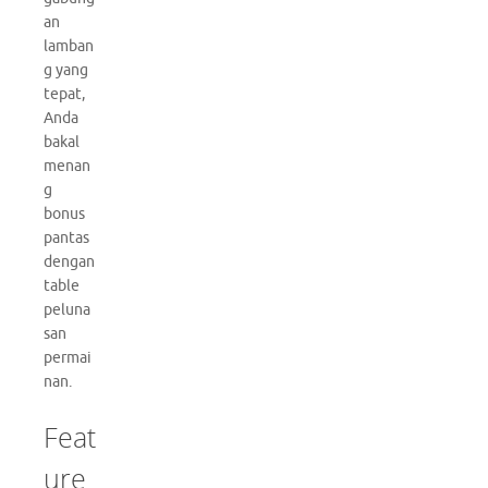
an
lamban
g yang
tepat,
Anda
bakal
menan
g
bonus
pantas
dengan
table
peluna
san
permai
nan.
Feat
ure