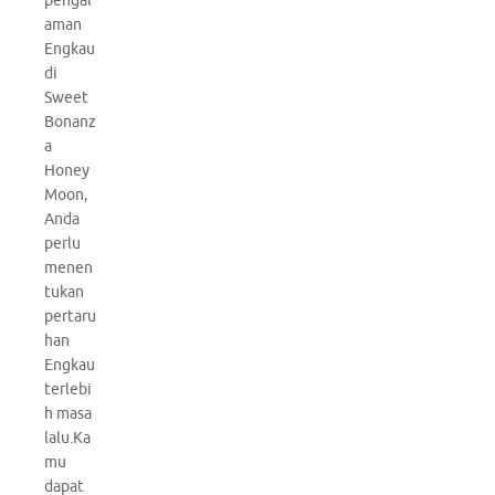
pengal
aman
Engkau
di
Sweet
Bonanz
a
Honey
Moon,
Anda
perlu
menen
tukan
pertaru
han
Engkau
terlebi
h masa
lalu.Ka
mu
dapat