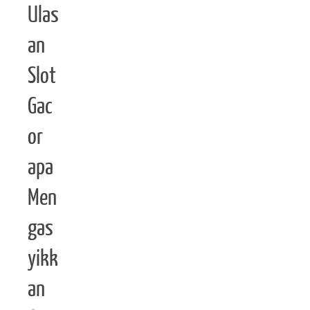
Ulas
an
Slot
Gac
or
apa
Men
gas
yikk
an