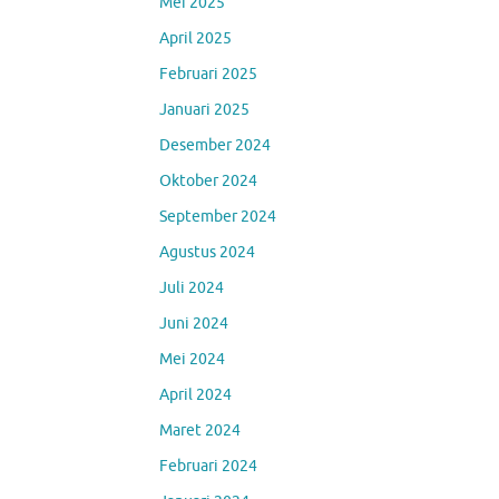
Mei 2025
April 2025
Februari 2025
Januari 2025
Desember 2024
Oktober 2024
September 2024
Agustus 2024
Juli 2024
Juni 2024
Mei 2024
April 2024
Maret 2024
Februari 2024