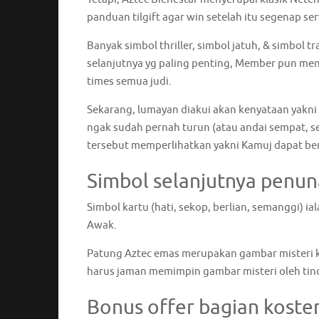
panduan tilgift agar win setelah itu segenap s
Banyak simbol thriller, simbol jatuh, & simbol
selanjutnya yg paling penting, Member pun men
times semua judi.
Sekarang, lumayan diakui akan kenyataan yakni 
ngak sudah pernah turun (atau andai sempat, se
tersebut memperlihatkan yakni Kamuj dapat beru
Simbol selanjutnya penun
Simbol kartu (hati, sekop, berlian, semanggi) ial
Awak.
Patung Aztec emas merupakan gambar misteri 
harus jaman memimpin gambar misteri oleh tin
Bonus offer bagian koste