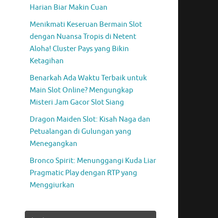
Harian Biar Makin Cuan
Menikmati Keseruan Bermain Slot
dengan Nuansa Tropis di Netent
Aloha! Cluster Pays yang Bikin
Ketagihan
Benarkah Ada Waktu Terbaik untuk
Main Slot Online? Mengungkap
Misteri Jam Gacor Slot Siang
Dragon Maiden Slot: Kisah Naga dan
Petualangan di Gulungan yang
Menegangkan
Bronco Spirit: Menunggangi Kuda Liar
Pragmatic Play dengan RTP yang
Menggiurkan