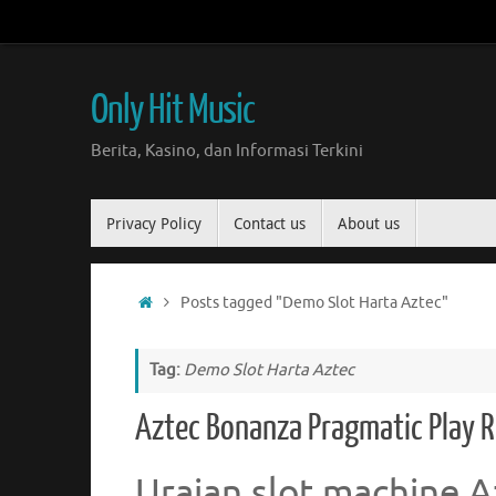
Skip
to
content
Only Hit Music
Berita, Kasino, dan Informasi Terkini
Skip
Privacy Policy
Contact us
About us
to
content
Home
Posts tagged "Demo Slot Harta Aztec"
Tag:
Demo Slot Harta Aztec
Aztec Bonanza Pragmatic Play R
Uraian slot machine A