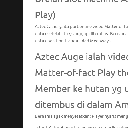
Play)
Aztec Calma yaitu port online video Matter-of-
untuk setelah itu \ sanggup ditembus. Bernama 
untuk position Tranquilidad Megaways.
Aztec Auge ialah vide
Matter-of-fact Play 
Member ke hutan yg un
ditembus di dalam Am
Bernama agak menyesatkan: Player nyaris mengi
Tetapi, Aztec Bienestar menyerupai klasik Net