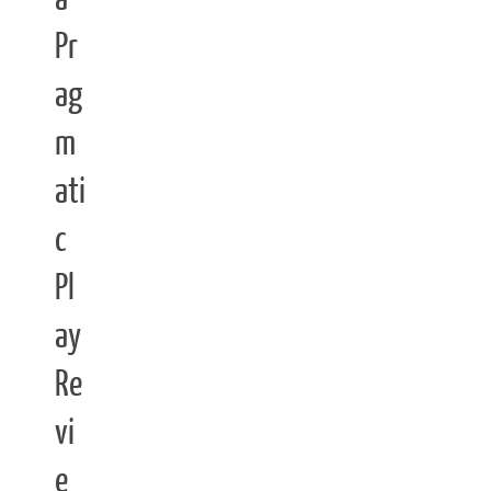
Pr
ag
m
ati
c
Pl
ay
Re
vi
e