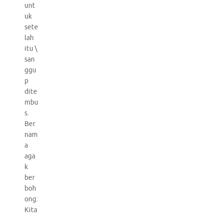
unt
uk
sete
lah
itu \
san
ggu
p
dite
mbu
s.
Ber
nam
a
aga
k
ber
boh
ong:
Kita