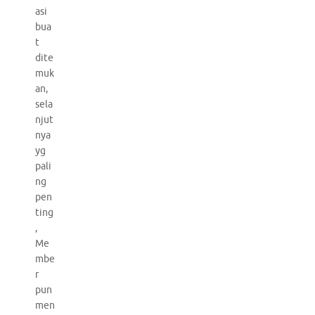
asi
bua
t
dite
muk
an,
sela
njut
nya
yg
pali
ng
pen
ting
,
Me
mbe
r
pun
men