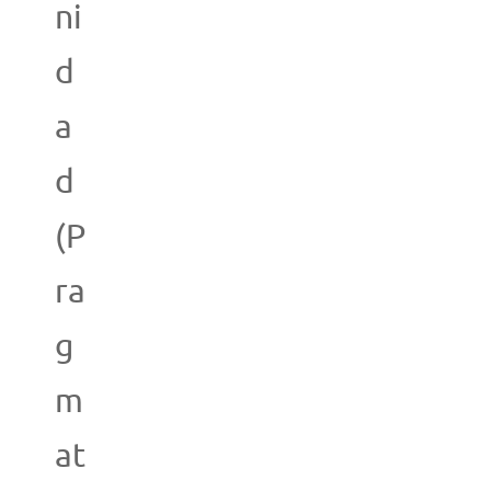
ni
d
a
d
(P
ra
g
m
at