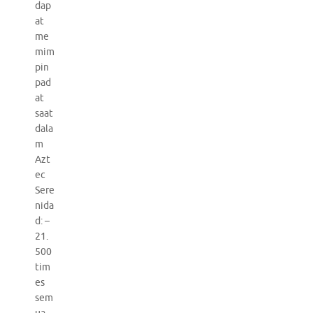
dap
at
me
mim
pin
pad
at
saat
dala
m
Azt
ec
Sere
nida
d: –
21.
500
tim
es
sem