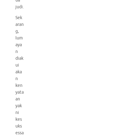
ua
judi.
Sek
aran
g,
lum
aya
n
diak
ui
aka
n
ken
yata
an
yak
ni
kes
uks
essa