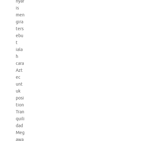
nyar
is
men
gira
ters
ebu
t
iala
h
cara
Azt
ec
unt
uk
posi
tion
Tran
quili
dad
Meg
awa