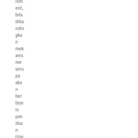
inm
ent,
bila
diba
ndin
gka
n
mek
anis
me
seru
pa
aka
n
ber
bisn
is
pan
dua
n
tilgi