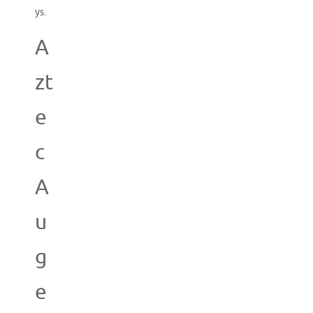
ys.
A
zt
e
c
A
u
g
e