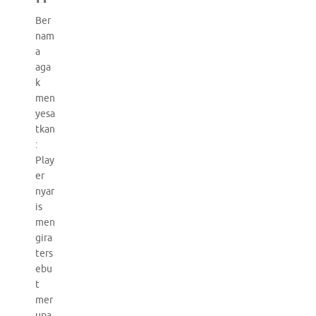
Ber
nam
a
aga
k
men
yesa
tkan
:
Play
er
nyar
is
men
gira
ters
ebu
t
mer
upa