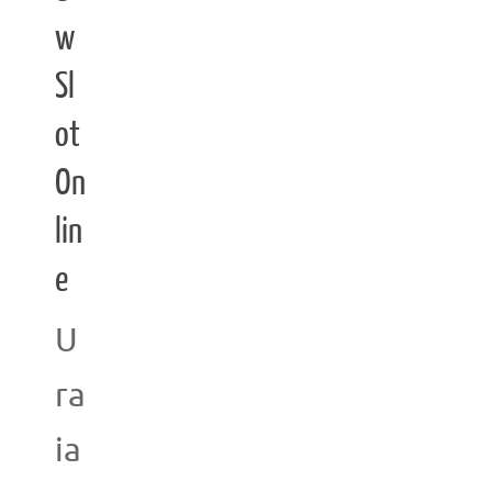
w
Sl
ot
On
lin
e
U
ra
ia