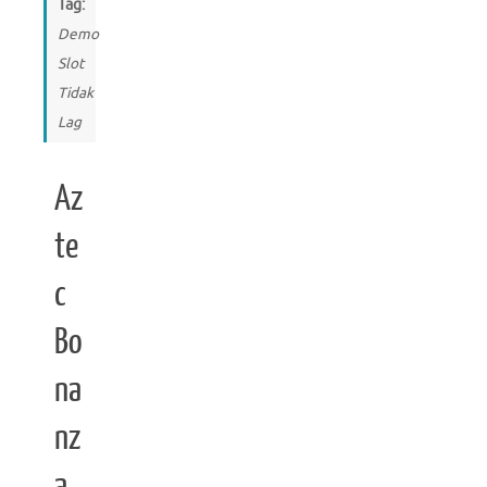
Tag:
Demo
Slot
Tidak
Lag
Az
te
c
Bo
na
nz
a