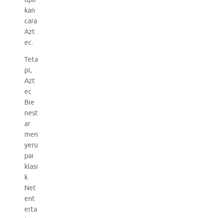
kan
cara
Azt
ec.
Teta
pi,
Azt
ec
Bie
nest
ar
men
yeru
pai
klasi
k
Net
ent
erta