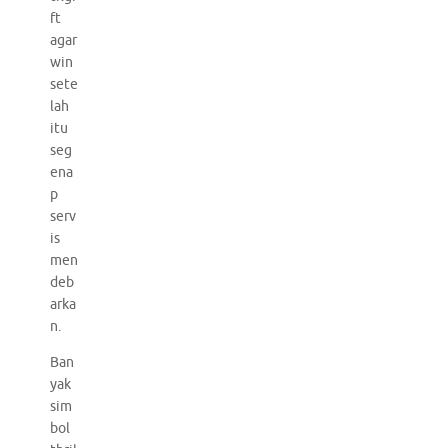
ft
agar
win
sete
lah
itu
seg
ena
p
serv
is
men
deb
arka
n.
Ban
yak
sim
bol