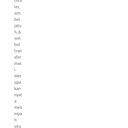
thril
ler,
sim
bol
jatu
h, &
sim
bol
tran
sfor
mas
i.
Mer
upa
kan
nyat
a
meli
mpa
h
situ