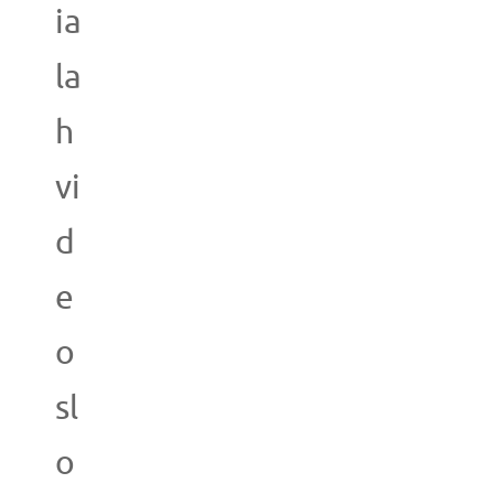
ia
la
h
vi
d
e
o
sl
o