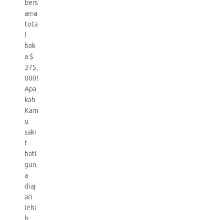
bers
ama
tota
l
bak
a $
375,
000!
Apa
kah
Kam
u
saki
t
hati
gun
a
diaj
ari
lebi
h