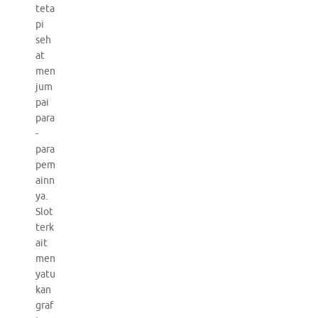
teta
pi
seh
at
men
jum
pai
para
-
para
pem
ainn
ya.
Slot
terk
ait
men
yatu
kan
graf