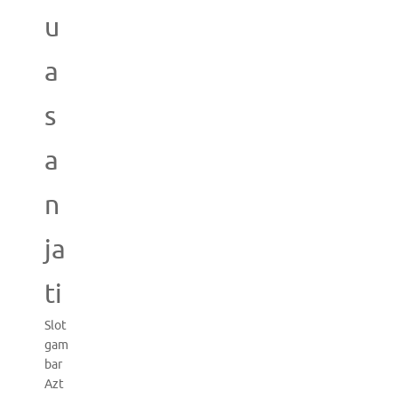
u
a
s
a
n
ja
ti
Slot
gam
bar
Azt