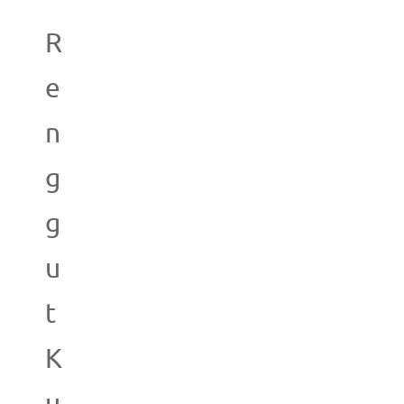
R
e
n
g
g
u
t
K