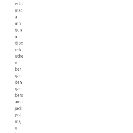
erta
mat
a
inti
gun
a
dipe
reb
utka
n
ber
gan
den
gan
bers
ama
jack
pot
maj
u