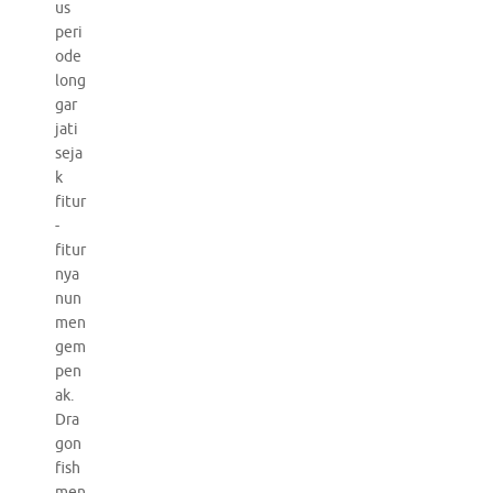
us
peri
ode
long
gar
jati
seja
k
fitur
-
fitur
nya
nun
men
gem
pen
ak.
Dra
gon
fish
men