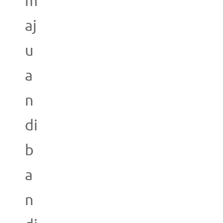
m
aj
u
a
n
di
b
a
n