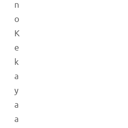
n
o
K
e
k
a
y
a
a