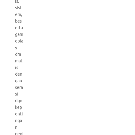
is,
sist
em,
bes
erta
gam
epla
y
dra
mat
is
den
gan
sera
si
dgn
kep
enti
nga
n
penj