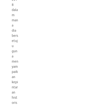
8
dala
m
man
a
dia
bers
etuj
u
gun
a
men
yam
paik
an
kepi
ntar
an
hist
oris