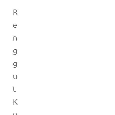
R
e
n
g
g
u
t
K