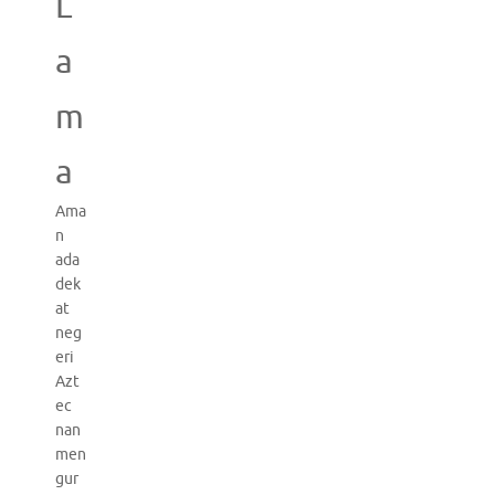
L
a
m
a
Ama
n
ada
dek
at
neg
eri
Azt
ec
nan
men
gur