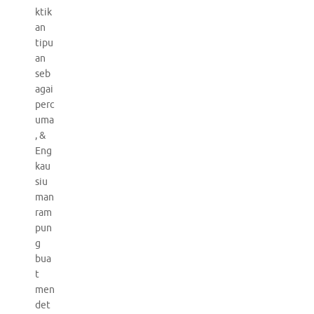
ktik
an
tipu
an
seb
agai
perc
uma
, &
Eng
kau
siu
man
ram
pun
g
bua
t
men
det