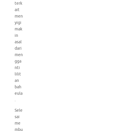
terk
ait
men
yigi
mak
in
asal
dari
men
gga
nti
lilit
an
bah
eula
.
Sele
sai
me
mbu