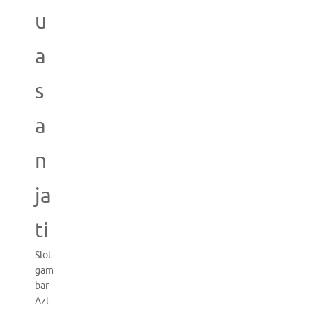
u
a
s
a
n
ja
ti
Slot
gam
bar
Azt