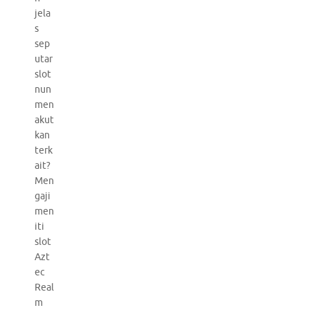
jela
s
sep
utar
slot
nun
men
akut
kan
terk
ait?
Men
gaji
men
iti
slot
Azt
ec
Real
m