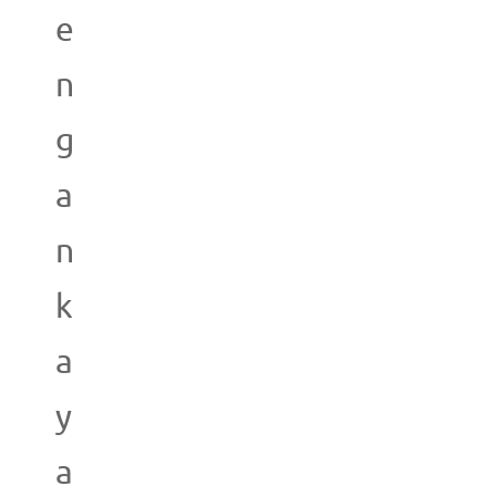
e
n
g
a
n
k
a
y
a