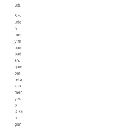
udi.
Ses
uda
h
men
yim
pan
bad
an,
gam
bar
reta
kan
men
yera
p
Dika
u
gun