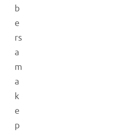
b
e
rs
a
m
a
k
e
p