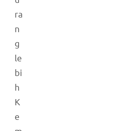
u
ra
n
g
le
bi
h
K
e