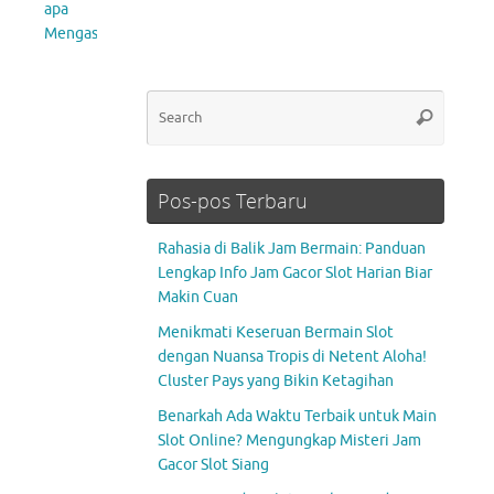
apa
Mengasyikkan
Search
Search
for:
Pos-pos Terbaru
Rahasia di Balik Jam Bermain: Panduan
Lengkap Info Jam Gacor Slot Harian Biar
Makin Cuan
Menikmati Keseruan Bermain Slot
dengan Nuansa Tropis di Netent Aloha!
Cluster Pays yang Bikin Ketagihan
Benarkah Ada Waktu Terbaik untuk Main
Slot Online? Mengungkap Misteri Jam
Gacor Slot Siang