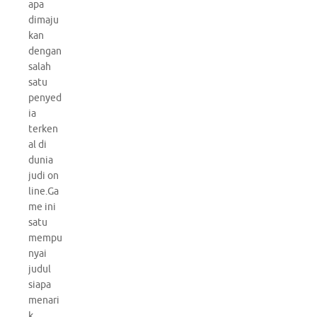
apa
dimaju
kan
dengan
salah
satu
penyed
ia
terken
al di
dunia
judi on
line.Ga
me ini
satu
mempu
nyai
judul
siapa
menari
k