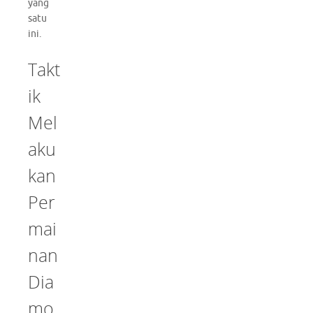
yang
satu
ini.
Takt
ik
Mel
aku
kan
Per
mai
nan
Dia
mo