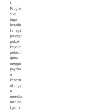
t
Progre
sive
juga
beralih
tenaga
panggil
pokok
kepada
pelaku
guna
mengu
payaka
n
keberu
ntunga
n
mereka
interna
l game