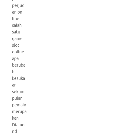
perjudi
an on
line.
salah
satu
game
slot
online
apa
beruba
h
kesuka
an
sekum
pulan
pemain
merupa
kan
Diamo
nd