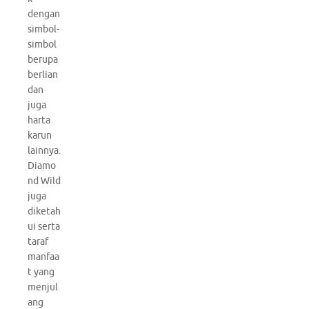
dengan
simbol-
simbol
berupa
berlian
dan
juga
harta
karun
lainnya.
Diamo
nd Wild
juga
diketah
ui serta
taraf
manfaa
t yang
menjul
ang