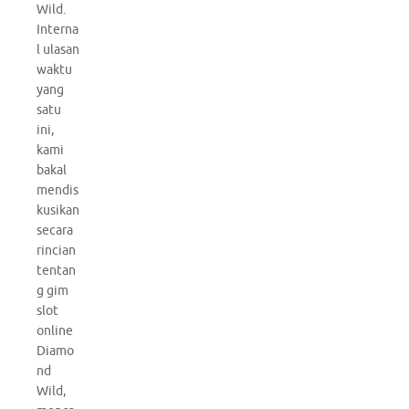
Wild.
Interna
l ulasan
waktu
yang
satu
ini,
kami
bakal
mendis
kusikan
secara
rincian
tentan
g gim
slot
online
Diamo
nd
Wild,