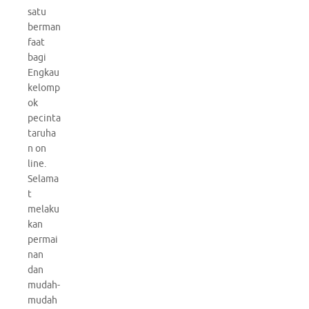
satu
berman
faat
bagi
Engkau
kelomp
ok
pecinta
taruha
n on
line.
Selama
t
melaku
kan
permai
nan
dan
mudah-
mudah