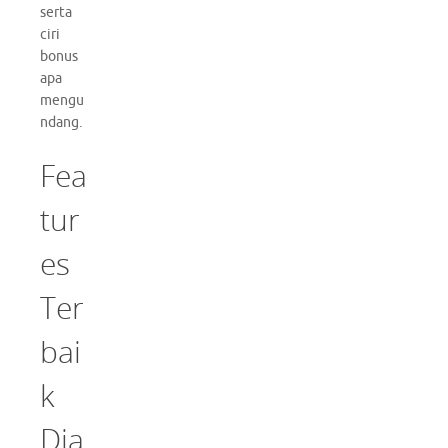
serta
ciri
bonus
apa
mengu
ndang.
Fea
tur
es
Ter
bai
k
Dia