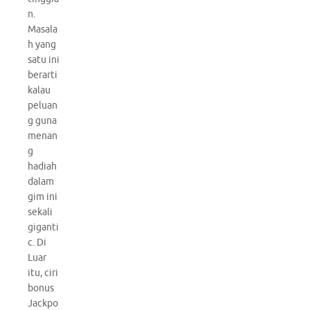
n.
Masala
h yang
satu ini
berarti
kalau
peluan
g guna
menan
g
hadiah
dalam
gim ini
sekali
giganti
c. Di
Luar
itu, ciri
bonus
Jackpo