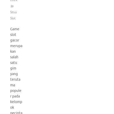
2024
Situs
Slot
Game
slot
gacor
merupa
kan
salah
satu
gim
yang
teruta
ma
popule
r pada
kelomp
ok
pecinta