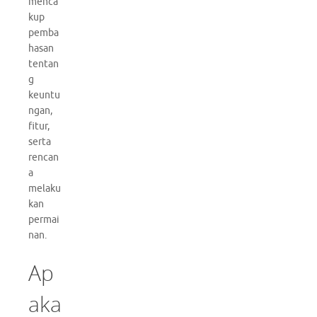
menca
kup
pemba
hasan
tentan
g
keuntu
ngan,
fitur,
serta
rencan
a
melaku
kan
permai
nan.
Ap
aka