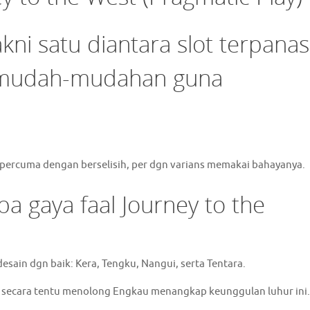
kni satu diantara slot terpanas
a mudah-mudahan guna
de percuma dengan berselisih, per dgn varians memakai bahayanya.
a gaya faal Journey to the
esain dgn baik: Kera, Tengku, Nangui, serta Tentara.
 secara tentu menolong Engkau menangkap keunggulan luhur ini.