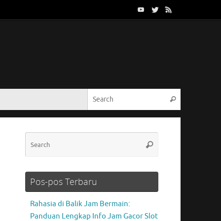
Search for:
Search
Search
Search
for:
Pos-pos Terbaru
Rahasia di Balik Jam Bermain:
Panduan Lengkap Info Jam Gacor Slot