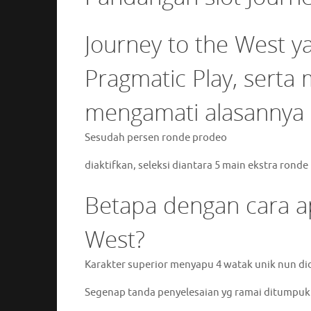
Journey to the West ya
Pragmatic Play, sert
mengamati alasannya
Sesudah persen ronde prodeo
diaktifkan, seleksi diantara 5 main ekstra ron
Betapa dengan cara ap
West?
Karakter superior menyapu 4 watak unik nun did
Segenap tanda penyelesaian yg ramai ditumpuk