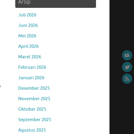
Arsip
Juli 2026
Juni 2026
Mei 2026
April 2026
Maret 2026
Februari 2026
Januari 2026
n
Desember 2025
November 2025
Oktober 2025
September 2025
Agustus 2025