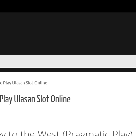
 Play Ulasan Slot Online
Play Ulasan Slot Online
y to the West (Pragmatic Play)