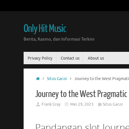
Skip
to
content
Only Hit Music
Berita, Kasino, dan Informasi Terkini
Skip
Privacy Policy
Contact us
About us
to
content
Home
Situs Gacor
Journey to the West Pragmatic
Journey to the West Pragmatic 
Frank Gray
Mei 29, 2023
Situs Gacor
Pandangan slot Journe