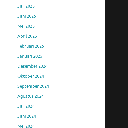
Juli 2025
Juni 2025
Mei 2025
April 2025
Februari 2025
Januari 2025
Desember 2024
Oktober 2024
September 2024
Agustus 2024
Juli 2024
Juni 2024
Mei 2024