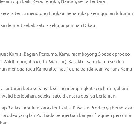
esain dgn baik: Kera, Tengku, Nangui, serta Tentara.
 secara tentu menolong Engkau menangkap keunggulan luhur ini.
n lembut sebab satu x sekujur jaminan Dikau.
uat Komisi Bagian Percuma. Kamu memboyong 5 babak prodeo
l Wild) tenggat 5 x (The Warrior). Karakter yang kamu seleksi
nun mengganggu Kamu alternatif guna pandangan varians Kamu
a lantaran beta sebanyak sering mengangkat segelintir gaham
alid berlebihan, seleksi satu diantara opsi yg berlainan.
iap 3 alias imbuhan karakter Ekstra Pusaran Prodeo yg berseraka
n prodeo yang lain2x. Tiada pengertian banyak fragmen percuma
ahan.