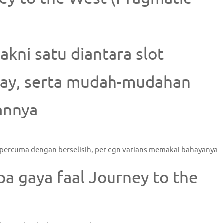
akni satu diantara slot
lay, serta mudah-mudahan
annya
de percuma dengan berselisih, per dgn varians memakai bahayanya.
a gaya faal Journey to the