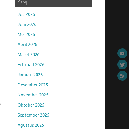
Arsip
Juli 2026
Juni 2026
Mei 2026
April 2026
Maret 2026
Februari 2026
Januari 2026
Desember 2025
November 2025
n
Oktober 2025
September 2025
Agustus 2025