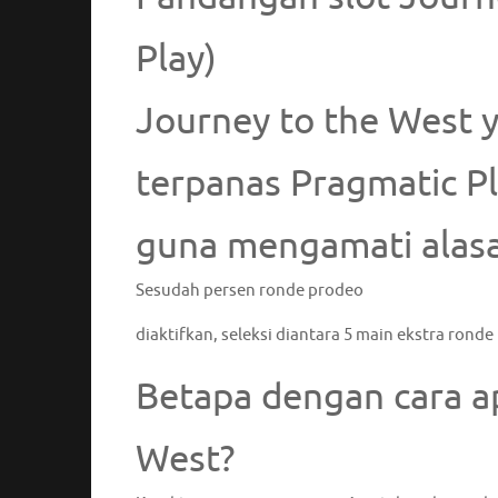
Play)
Journey to the West y
terpanas Pragmatic P
guna mengamati alas
Sesudah persen ronde prodeo
diaktifkan, seleksi diantara 5 main ekstra ron
Betapa dengan cara ap
West?