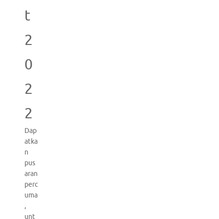
t
2
0
2
2
Dap
atka
n
pus
aran
perc
uma
,
unt