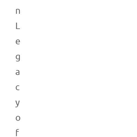
n
L
e
g
a
c
y
o
f