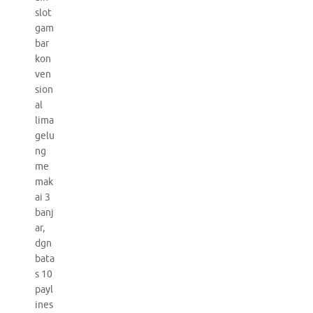
slot
gam
bar
kon
ven
sion
al
lima
gelu
ng
me
mak
ai 3
banj
ar,
dgn
bata
s 10
payl
ines