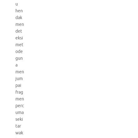
u
hen
dak
men
det
eksi
met
ode
gun
a
men
jum
pai
frag
men
perc
uma
seki
tar
wak