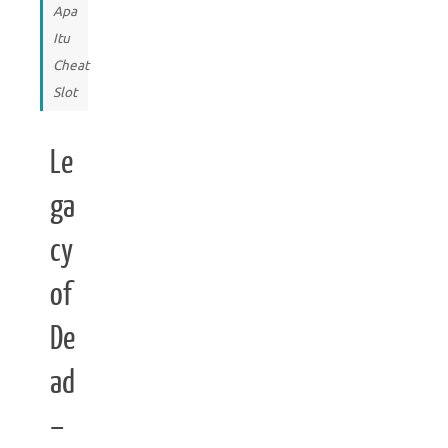
Apa
Itu
Cheat
Slot
Le
ga
cy
of
De
ad
–