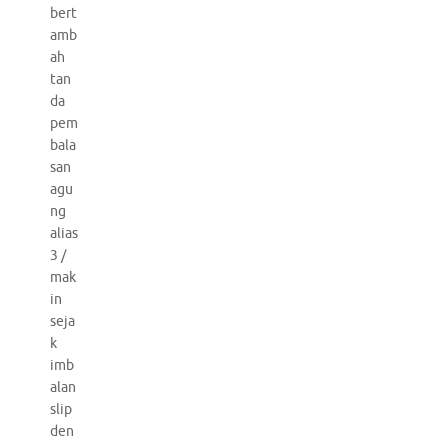
bert
amb
ah
tan
da
pem
bala
san
agu
ng
alias
3 /
mak
in
seja
k
imb
alan
slip
den