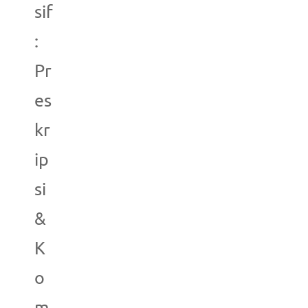
sif
:
Pr
es
kr
ip
si
&
K
o
m