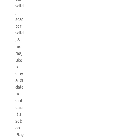
wild
,
scat
ter
wild
, &
me
maj
uka
n
siny
al di
dala
m
slot
cara
itu
seb
ab
Play