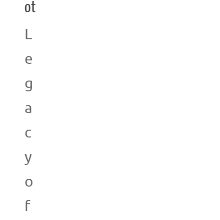
ot
L
e
g
a
c
y
o
f