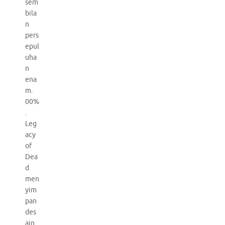
sem
bila
n
pers
epul
uha
n
ena
m.
00%
.
Leg
acy
of
Dea
d
men
yim
pan
des
ain