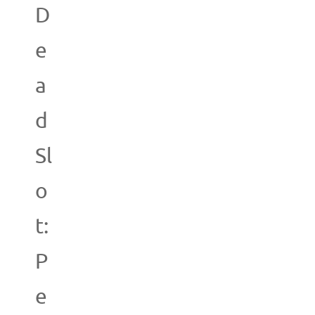
D
e
a
d
Sl
o
t:
P
e