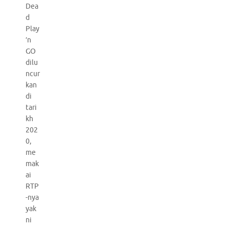
Dea
d
Play
’n
GO
dilu
ncur
kan
di
tari
kh
202
0,
me
mak
ai
RTP
-nya
yak
ni