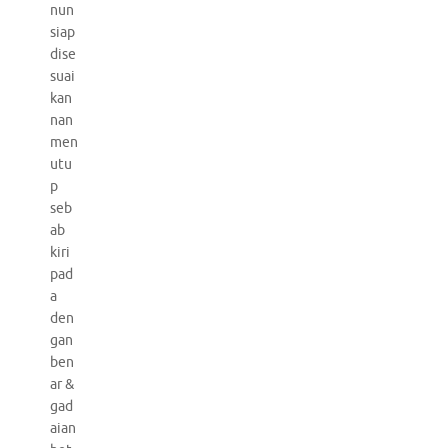
nun
siap
dise
suai
kan
nan
men
utu
p
seb
ab
kiri
pad
a
den
gan
ben
ar &
gad
aian