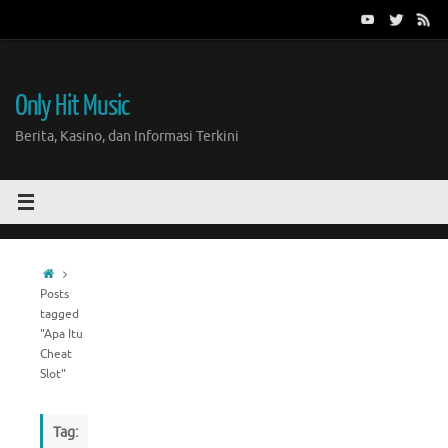
Skip
to
content
Only Hit Music
Berita, Kasino, dan Informasi Terkini
Home
Posts
tagged
"Apa Itu
Cheat
Slot"
Tag: