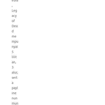
eula
,
Leg
acy
of
Dea
d
me
mpu
nyai
5
lilit
an,
3
alur,
sert
a
payl
ine
nun
mun