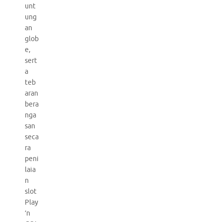
unt
ung
an
glob
e,
sert
a
teb
aran
bera
nga
san
seca
ra
peni
laia
n
slot
Play
’n