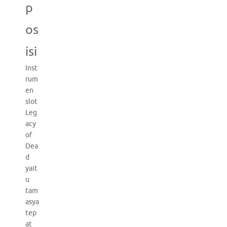
p
os
isi
Inst
rum
en
slot
Leg
acy
of
Dea
d
yait
u
tam
asya
tep
at