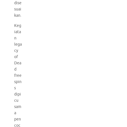
dise
suai
kan.
Keg
iata
n
lega
cy
of
Dea
d
free
spin
s
dipi
cu
sam
a
pen
coc