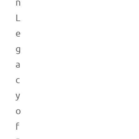
n
L
e
g
a
c
y
o
f