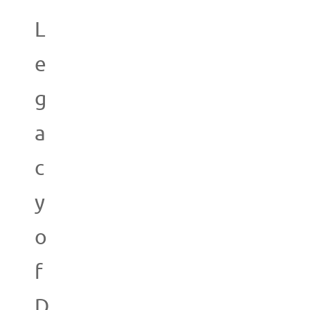
L
e
g
a
c
y
o
f
D