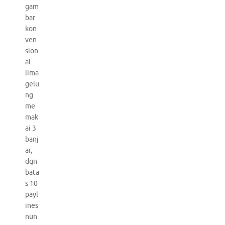
gam
bar
kon
ven
sion
al
lima
gelu
ng
me
mak
ai 3
banj
ar,
dgn
bata
s 10
payl
ines
nun