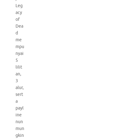
Leg
acy
of
Dea
d
me
mpu
nyai
5
lilit
an,
3
alur,
sert
a
payl
ine
nun
mun
gkin