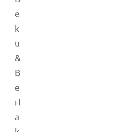
e
k
u
&
B
e
rl
a