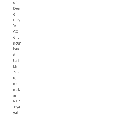
of
Dea
d
Play
’n
GO
dilu
ncur
kan
di
tari
kh
202
0,
me
mak
ai
RTP
-nya
yak