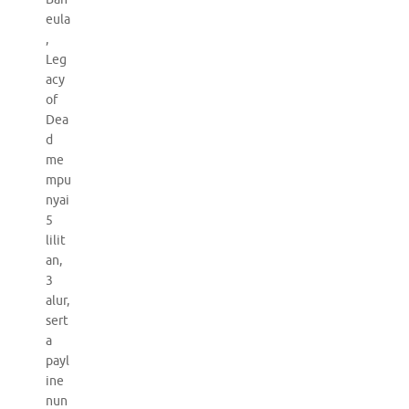
eula
,
Leg
acy
of
Dea
d
me
mpu
nyai
5
lilit
an,
3
alur,
sert
a
payl
ine
nun