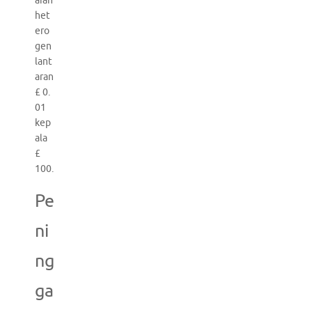
aian
het
ero
gen
lant
aran
£ 0.
01
kep
ala
£
100.
Pe
ni
ng
ga