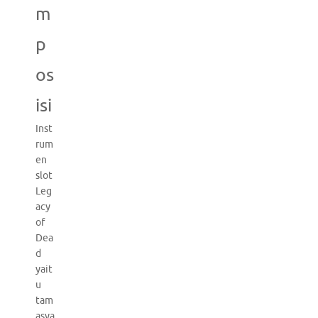
m
p
os
isi
Inst
rum
en
slot
Leg
acy
of
Dea
d
yait
u
tam
asya