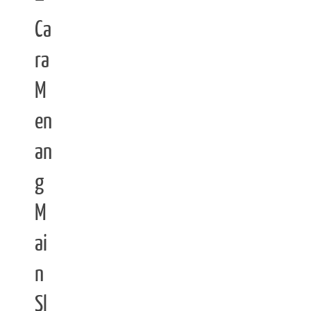
Ca
ra
M
en
an
g
M
ai
n
Sl