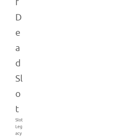
f
D
e
a
d
Sl
o
t
Slot
Leg
acy