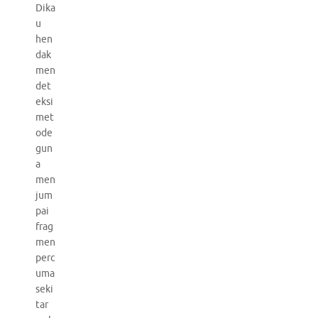
Dika
u
hen
dak
men
det
eksi
met
ode
gun
a
men
jum
pai
frag
men
perc
uma
seki
tar