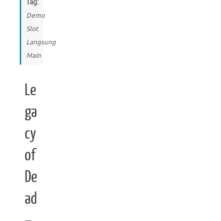
Tag:
Demo
Slot
Langsung
Main
Le
ga
cy
of
De
ad
–