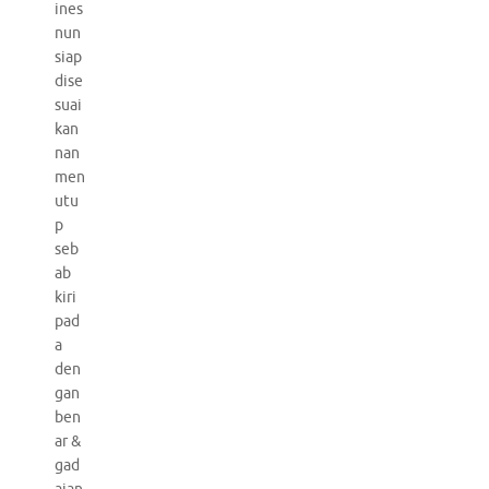
ines
nun
siap
dise
suai
kan
nan
men
utu
p
seb
ab
kiri
pad
a
den
gan
ben
ar &
gad