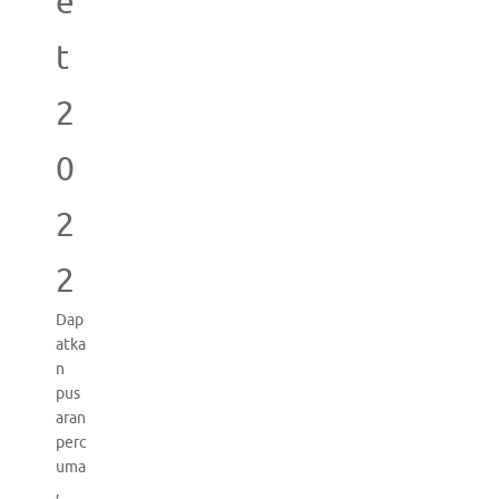
e
t
2
0
2
2
Dap
atka
n
pus
aran
perc
uma
,