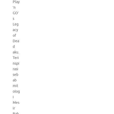
Play
’n
GO’
s
Leg
acy
of
Dea
d
aku.
Teri
nspi
rasi
seb
ab
mit
olog
i
Mes
ir
Bah