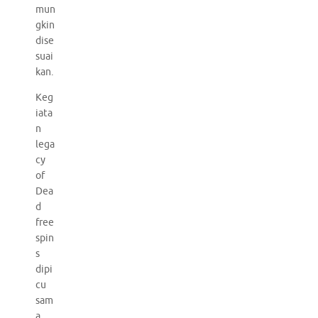
mun
gkin
dise
suai
kan.
Keg
iata
n
lega
cy
of
Dea
d
free
spin
s
dipi
cu
sam
a