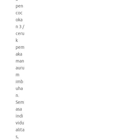
pen
coc
oka
n 3 /
ceru
k
pem
aka
man
auru
m
imb
uha
n.
Sem
asa
indi
vidu
alita
s,