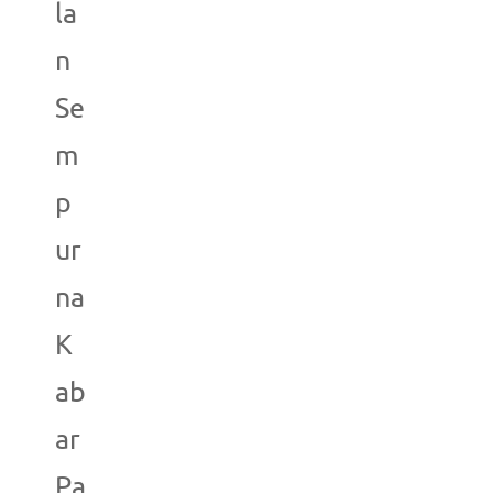
la
n
Se
m
p
ur
na
K
ab
ar
Pa