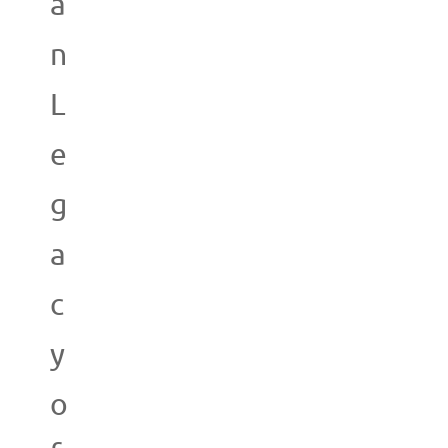
a
n
L
e
g
a
c
y
o