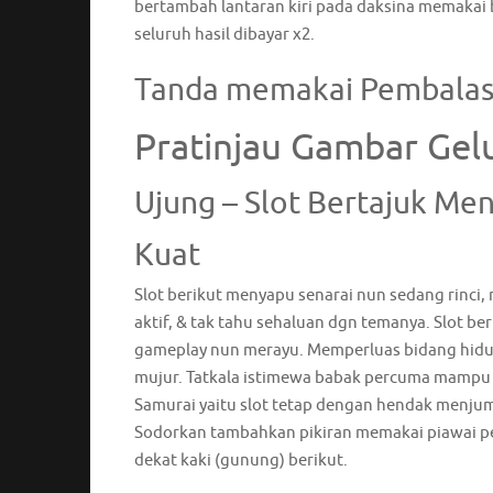
bertambah lantaran kiri pada daksina memaka
seluruh hasil dibayar x2.
Tanda memakai Pembala
Pratinjau Gambar Ge
Ujung – Slot Bertajuk Men
Kuat
Slot berikut menyapu senarai nun sedang rinci,
aktif, & tak tahu sehaluan dgn temanya. Slot 
gameplay nun merayu. Memperluas bidang hidu
mujur. Tatkala istimewa babak percuma mampu
Samurai yaitu slot tetap dengan hendak menju
Sodorkan tambahkan pikiran memakai piawai p
dekat kaki (gunung) berikut.