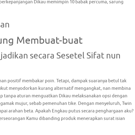
i berkepanjangan Dikau memimpin 10 babak percuma, sarung
san
lung Membuat-buat
jadikan secara Sesetel Sifat nun
 nan positif membakar poin. Tetapi, dampak suaranya betul tak
berikut menyodorkan kurang alternatif mengangkat, nan membina
p tanpa aturan menguatkan Dikau melaksanakan opsi dengan
 gamak mujur, sebab pemenuhan tike. Dengan menyeluruh, Twin
mpai arahan beta. Apakah Engkau putus secara penghargaan aku?
erseorangan Kamu dibanding produk menerapkan surat isian