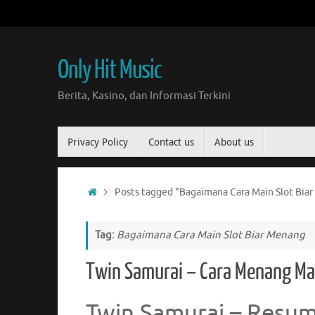
Skip
to
content
Only Hit Music
Berita, Kasino, dan Informasi Terkini
Skip
Privacy Policy
Contact us
About us
to
content
Home
Posts tagged "Bagaimana Cara Main Slot Bia
Tag:
Bagaimana Cara Main Slot Biar Menang
Twin Samurai – Cara Menang Ma
Twin Samurai – Resum