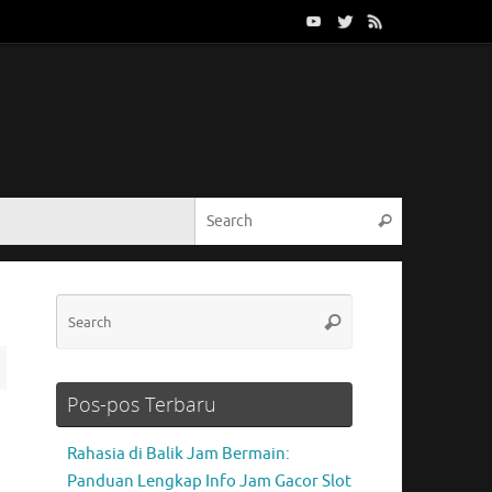
Search for:
Search
Search
Search
for:
Pos-pos Terbaru
Rahasia di Balik Jam Bermain:
Panduan Lengkap Info Jam Gacor Slot