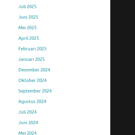
Juli 2025
Juni 2025
Mei 2025
April 2025
Februari 2025
Januari 2025
Desember 2024
Oktober 2024
September 2024
Agustus 2024
Juli 2024
Juni 2024
Mei 2024