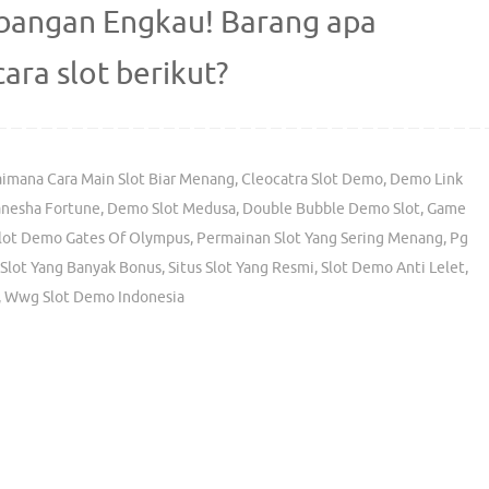
bangan Engkau! Barang apa
ara slot berikut?
imana Cara Main Slot Biar Menang
,
Cleocatra Slot Demo
,
Demo Link
anesha Fortune
,
Demo Slot Medusa
,
Double Bubble Demo Slot
,
Game
lot Demo Gates Of Olympus
,
Permainan Slot Yang Sering Menang
,
Pg
 Slot Yang Banyak Bonus
,
Situs Slot Yang Resmi
,
Slot Demo Anti Lelet
,
,
Wwg Slot Demo Indonesia