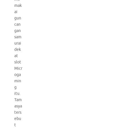
mak
ai
gun
can
gan
sam
urai
dek
at
slot
Micr
oga
min
g
itu.
Tam
asya
ters
ebu
t