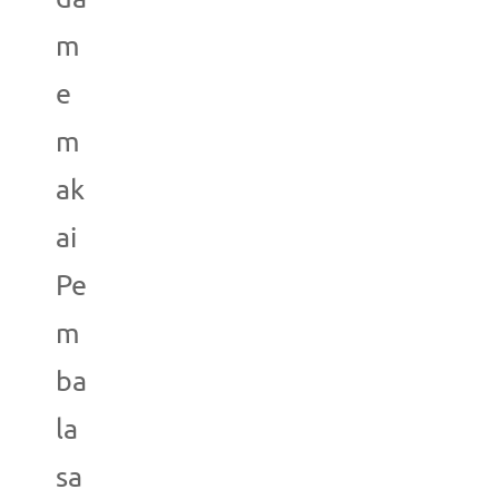
m
e
m
ak
ai
Pe
m
ba
la
sa