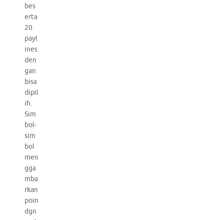
bes
erta
20
payl
ines
den
gan
bisa
dipil
ih.
Sim
bol-
sim
bol
men
gga
mba
rkan
poin
dgn