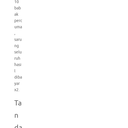
10
bab
ak
perc
uma
,
saru
ng
selu
ruh
hasi
l
diba
yar
x2.
Ta
n
da