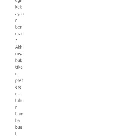
dgn
kek
ayaa
n
ben
eran
?
Akhi
rnya
buk
tika
n,
pref
ere
nsi
luhu
r
ham
ba
bua
t