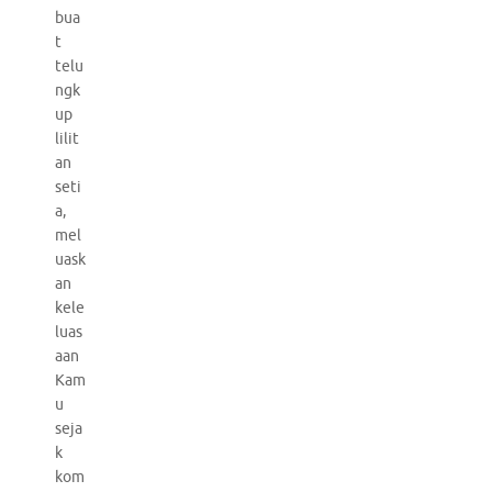
bua
t
telu
ngk
up
lilit
an
seti
a,
mel
uask
an
kele
luas
aan
Kam
u
seja
k
kom