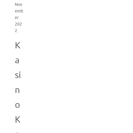
Nov
emb
er
202
2.
K
a
si
n
o
K