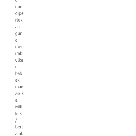
a
nun
dipe
rluk
an
gun
a
men
imb
ulka
n
bab
ak
man
asuk
a.
Mili
ki 3
/
bert
amb