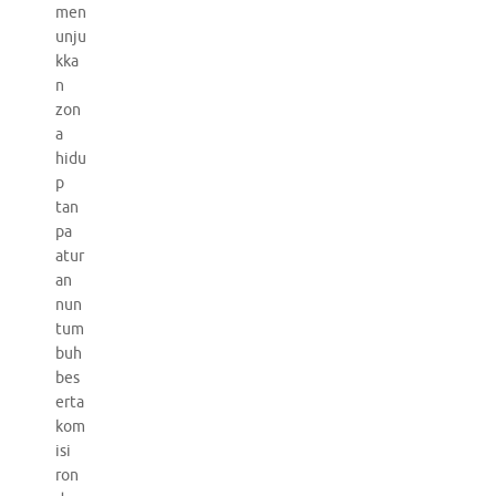
men
unju
kka
n
zon
a
hidu
p
tan
pa
atur
an
nun
tum
buh
bes
erta
kom
isi
ron