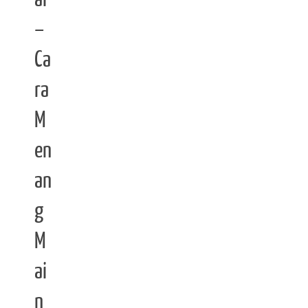
–
Ca
ra
M
en
an
g
M
ai
n