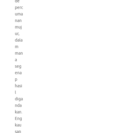
de
perc
uma
nan
muj
ur,
dala
m
man
a
seg
ena
p
hasi
l
diga
nda
kan.
Eng
kau
san