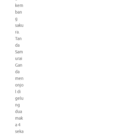
kem
ban
g
saku
ra.
Tan
da
Sam
urai
Gan
da
men
onjo
l di
gelu
ng
dua
mak
a 4
seka