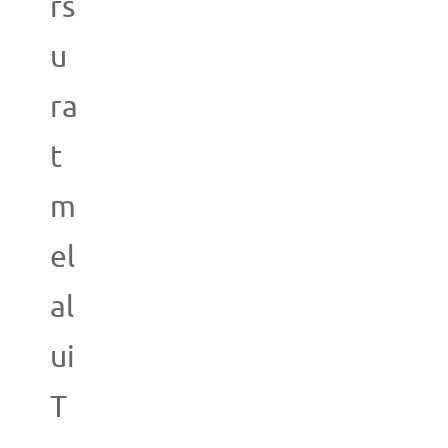
rs
u
ra
t
m
el
al
ui
T