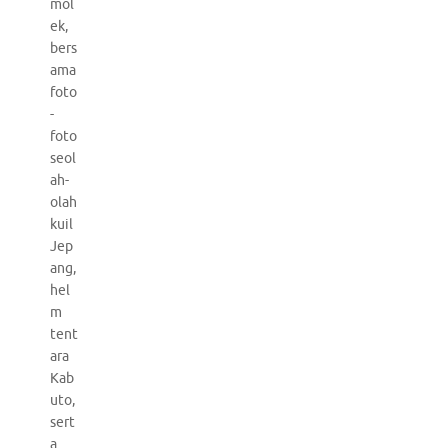
mol
ek,
bers
ama
foto
-
foto
seol
ah-
olah
kuil
Jep
ang,
hel
m
tent
ara
Kab
uto,
sert
a