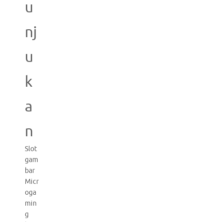
u
nj
u
k
a
n
Slot
gam
bar
Micr
oga
min
g