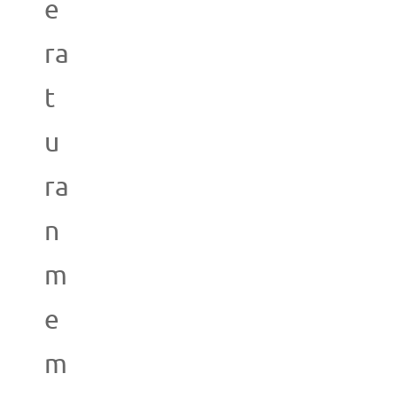
e
ra
t
u
ra
n
m
e
m