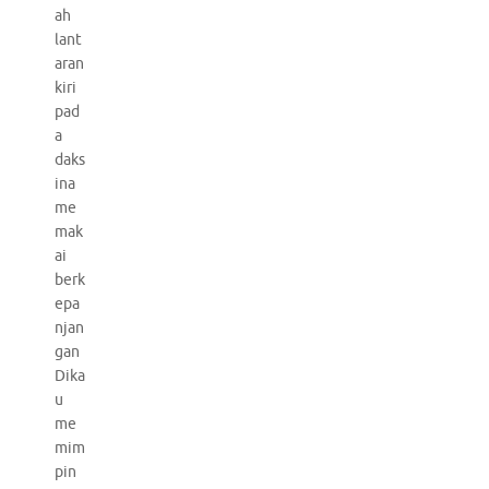
ah
lant
aran
kiri
pad
a
daks
ina
me
mak
ai
berk
epa
njan
gan
Dika
u
me
mim
pin