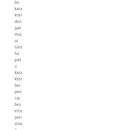
bo
kara
kter
den
gan
muj
ur.
Geis
ha
yait
u
kara
kter
ber
pen
car
bes
erta
peri
stiw