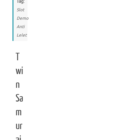
Tag:
Slot
Demo
Anti
Lelet
T
wi
n
Sa
m
ur
ai