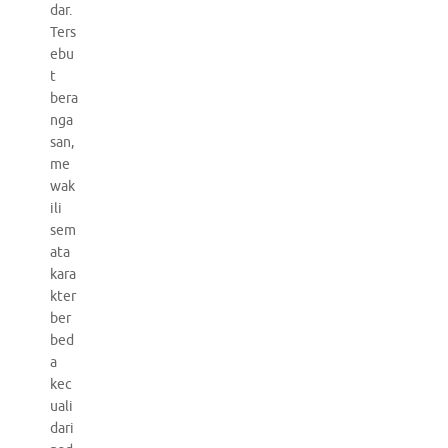
dar.
Ters
ebu
t
bera
nga
san,
me
wak
ili
sem
ata
kara
kter
ber
bed
a
kec
uali
dari