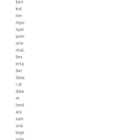
beri
kut
me
mpu
nyai
poin
orie
ntal,
bes
erta
ber
dasa
r di
dala
m
tent
ara
sam
urai
lege
ndar