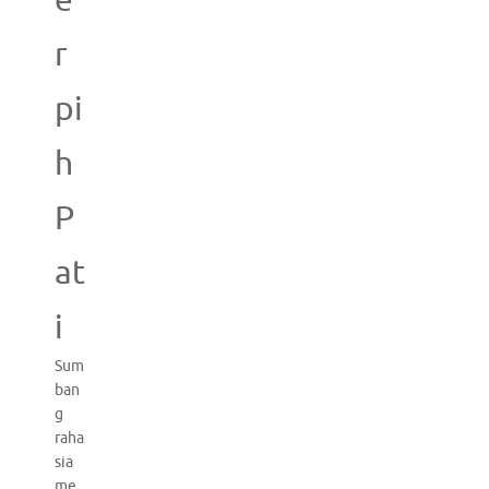
e
r
pi
h
P
at
i
Sum
ban
g
raha
sia
me