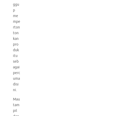
ggu
p
me
mpe
rton
ton
kan
pro
duk
itu
seb
agai
perc
uma
disi
ni.
Mau
tam
pil