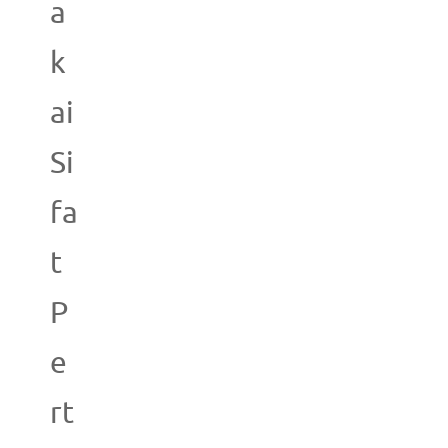
a
k
ai
Si
fa
t
P
e
rt