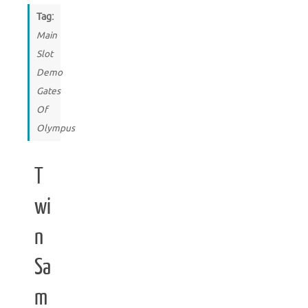
Tag:
Main
Slot
Demo
Gates
Of
Olympus
T
wi
n
Sa
m