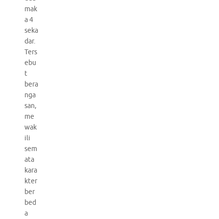
mak
a 4
seka
dar.
Ters
ebu
t
bera
nga
san,
me
wak
ili
sem
ata
kara
kter
ber
bed
a