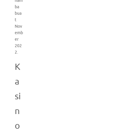
ham
ba
bua
t
Nov
emb
er
202
2.
K
a
si
n
o