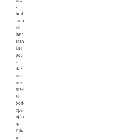
ki 3
/
bert
amb
ah
lant
aran
kiri
pad
a
daks
ina
me
mak
ai
berk
epa
njan
gan
Dika
u