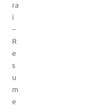
ra
i
–
R
e
s
u
m
e