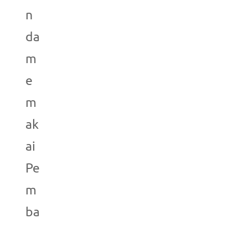
n
da
m
e
m
ak
ai
Pe
m
ba