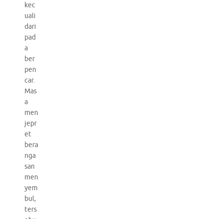
kec
uali
dari
pad
a
ber
pen
car.
Mas
a
men
jepr
et
bera
nga
san
men
yem
bul,
ters