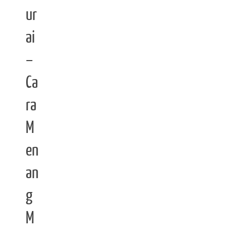
ur
ai
–
Ca
ra
M
en
an
g
M