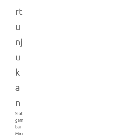
rt
u
nj
u
k
a
n
Slot
gam
bar
Micr