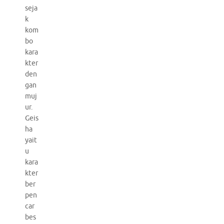
seja
k
kom
bo
kara
kter
den
gan
muj
ur.
Geis
ha
yait
u
kara
kter
ber
pen
car
bes