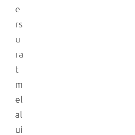
e
rs
u
ra
t
m
el
al
ui