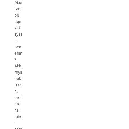
Mau
tam
pil
dgn
kek
ayaa
n
ben
eran
?
Akhi
rnya
buk
tika
n,
pref
ere
nsi
luhu
r