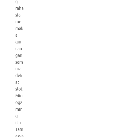
g
raha
sia
me
mak
ai
gun
can
gan
sam
urai
dek
at
slot
Micr
oga
min
g
itu.
Tam
asya