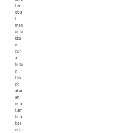
ters
ebu
t
men
unju
kka
n
zon
a
hidu
p
tan
pa
atur
an
nun
tum
buh
bes
erta