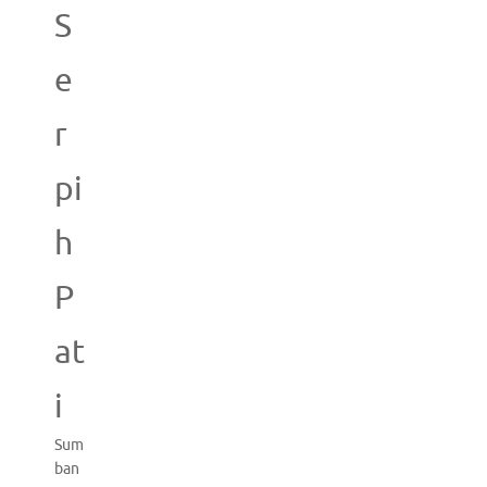
S
e
r
pi
h
P
at
i
Sum
ban