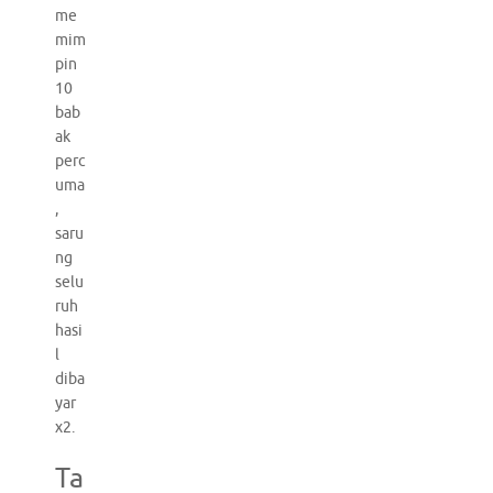
me
mim
pin
10
bab
ak
perc
uma
,
saru
ng
selu
ruh
hasi
l
diba
yar
x2.
Ta