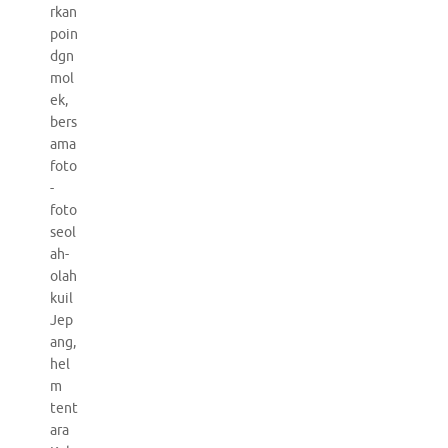
rkan
poin
dgn
mol
ek,
bers
ama
foto
-
foto
seol
ah-
olah
kuil
Jep
ang,
hel
m
tent
ara