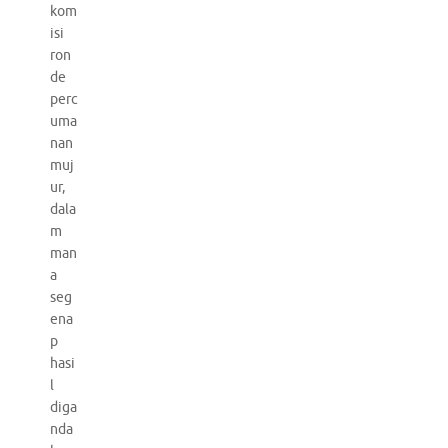
kom
isi
ron
de
perc
uma
nan
muj
ur,
dala
m
man
a
seg
ena
p
hasi
l
diga
nda