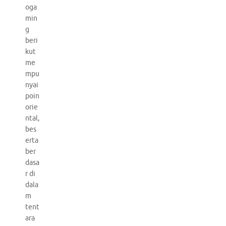
oga
min
g
beri
kut
me
mpu
nyai
poin
orie
ntal,
bes
erta
ber
dasa
r di
dala
m
tent
ara