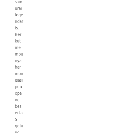
sam
urai
lege
ndar
is.
Beri
kut
me
mpu
nyai
har
mon
isasi
pen
opa
ng
bes
erta
5
gelu
ng,