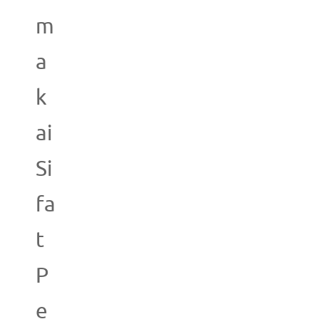
m
a
k
ai
Si
fa
t
P
e