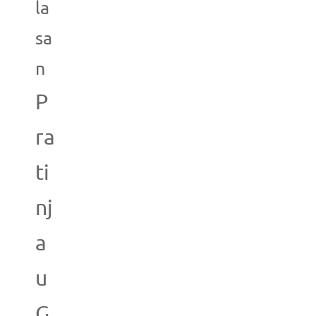
la
sa
n
P
ra
ti
nj
a
u
G