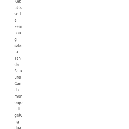
Kab
uto,
sert
a
kem
ban
g
saku
ra.
Tan
da
Sam
urai
Gan
da
men
onjo
l di
gelu
ng
dua