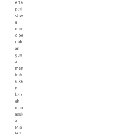
erta
peri
stiw
a
nun
dipe
rluk
an
gun
a
men
imb
ulka
n
bab
ak
man
asuk
a.
Mili