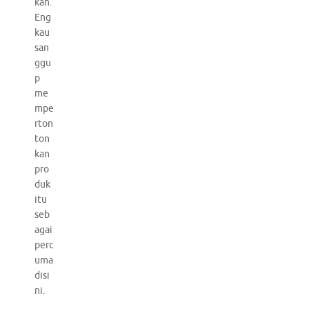
kan.
Eng
kau
san
ggu
p
me
mpe
rton
ton
kan
pro
duk
itu
seb
agai
perc
uma
disi
ni.