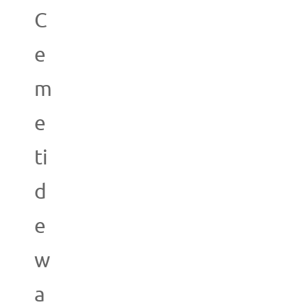
C
e
m
e
ti
d
e
w
a