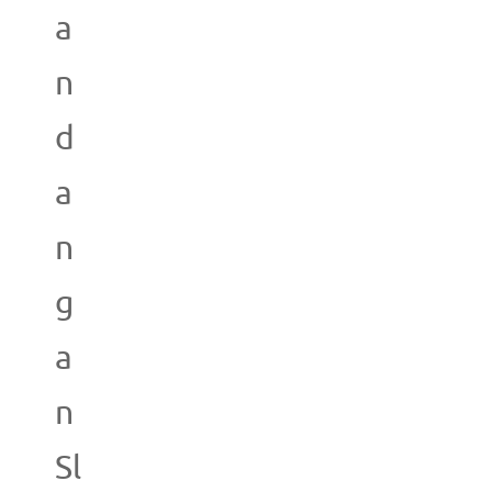
a
n
d
a
n
g
a
n
Sl