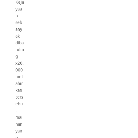
Keja
yaa
n
seb
any
ak
diba
ndin
g
x20,
000
mel
ahir
kan
ters
ebu
t
mai
nan
yan
g