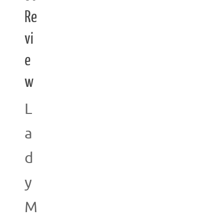
Re
vi
e
w
L
a
d
y
M