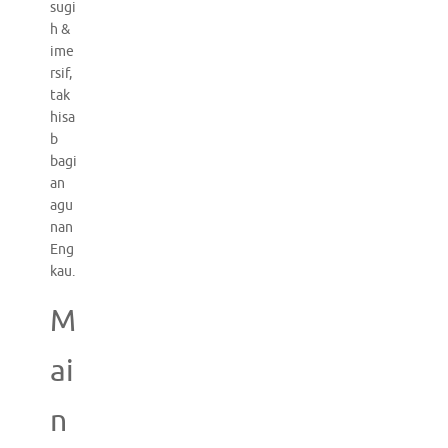
sugi
h &
ime
rsif,
tak
hisa
b
bagi
an
agu
nan
Eng
kau.
M
ai
n