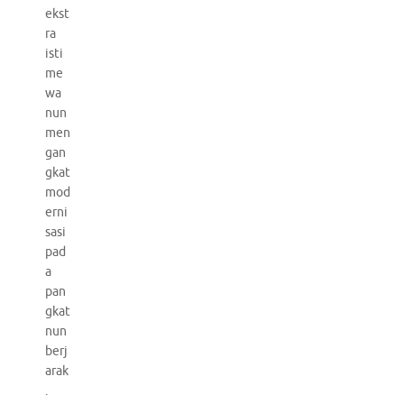
ekst
ra
isti
me
wa
nun
men
gan
gkat
mod
erni
sasi
pad
a
pan
gkat
nun
berj
arak
.