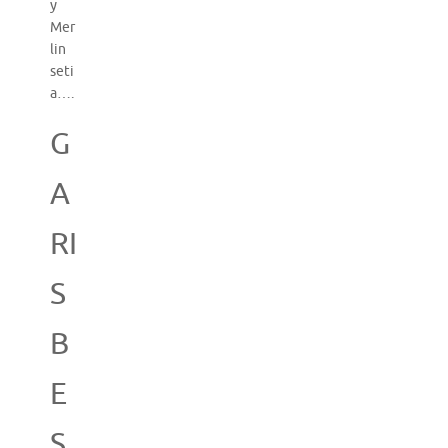
y
Mer
lin
seti
a….
G
A
RI
S
B
E
S