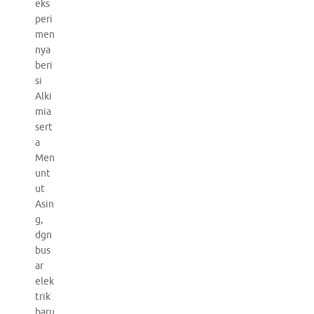
eks
peri
men
nya
beri
si
Alki
mia
sert
a
Men
unt
ut
Asin
g,
dgn
bus
ar
elek
trik
baru