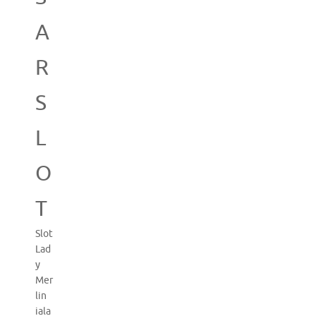
A
R
S
L
O
T
Slot
Lad
y
Mer
lin
iala