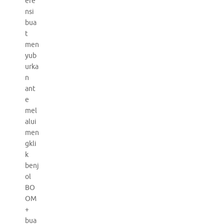
ere
nsi
bua
t
men
yub
urka
n
ant
e
mel
alui
men
gkli
k
benj
ol
BO
OM
+
bua