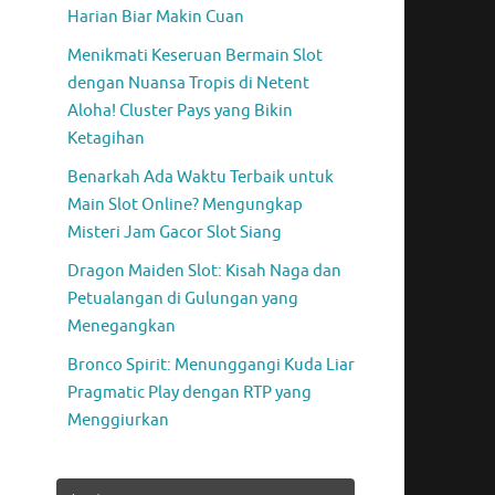
Harian Biar Makin Cuan
Menikmati Keseruan Bermain Slot
dengan Nuansa Tropis di Netent
Aloha! Cluster Pays yang Bikin
Ketagihan
Benarkah Ada Waktu Terbaik untuk
Main Slot Online? Mengungkap
Misteri Jam Gacor Slot Siang
Dragon Maiden Slot: Kisah Naga dan
Petualangan di Gulungan yang
Menegangkan
Bronco Spirit: Menunggangi Kuda Liar
Pragmatic Play dengan RTP yang
Menggiurkan