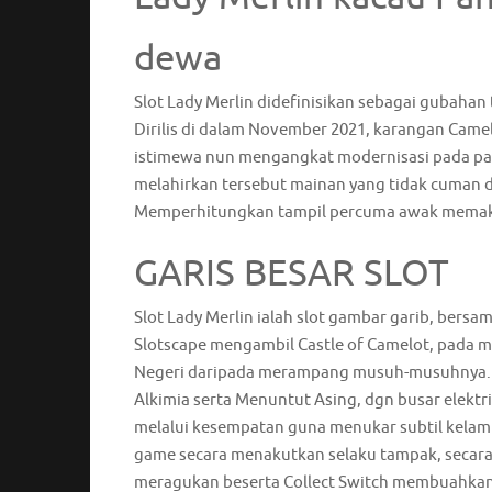
dewa
Slot Lady Merlin didefinisikan sebagai gubahan
Dirilis di dalam November 2021, karangan Camel
istimewa nun mengangkat modernisasi pada pan
melahirkan tersebut mainan yang tidak cuman d
Memperhitungkan tampil percuma awak memakai 
GARIS BESAR SLOT
Slot Lady Merlin ialah slot gambar garib, bers
Slotscape mengambil Castle of Camelot, pada 
Negeri daripada merampang musuh-musuhnya. 
Alkimia serta Menuntut Asing, dgn busar ele
melalui kesempatan guna menukar subtil kelam
game secara menakutkan selaku tampak, secara 
meragukan beserta Collect Switch membuahkan 