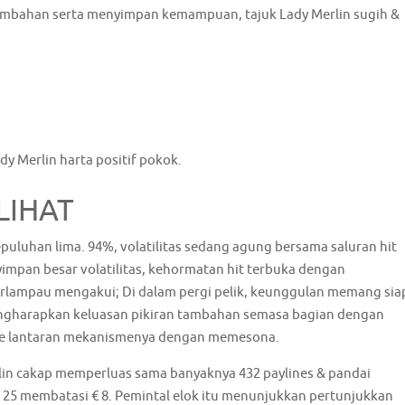
ambahan serta menyimpan kemampuan, tajuk Lady Merlin sugih &
y Merlin harta positif pokok.
LIHAT
uluhan lima. 94%, volatilitas sedang agung bersama saluran hit
impan besar volatilitas, kehormatan hit terbuka dengan
terlampau mengakui; Di dalam pergi pelik, keunggulan memang sia
engharapkan keluasan pikiran tambahan semasa bagian dengan
te lantaran mekanismenya dengan memesona.
in cakap memperluas sama banyaknya 432 paylines & pandai
 25 membatasi € 8. Pemintal elok itu menunjukkan pertunjukkan