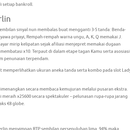
 setiap bankroll.
lin
mbilan sinyal nun membalas buat mengganti 3-5 tanda: Benda-
nyawa priyayi, Rempah-rempah warna ungu, A, K, Q memakai J.
yar mirip kelipatan sejak afiliasi menjepret memakai dugaan
4 membatasi x10. Terpaut di dalam etape tagan Kamu serta asosiasi
cam penunaian terpendam.
it memperlihatkan ukuran aneka tanda serta kombo pada slot Lad
 dimenangkan secara membaca kemujuran melalui pusaran ekstra.
ai meraih x25600 secara spektakuler – pelunasan rupa-rupa jarang
aks €8 globe.
Merlin menyimpan RTP sembilan persepuluhan lima. 94% maka