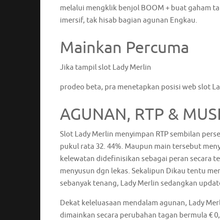
melalui mengklik benjol BOOM + buat gaham t
imersif, tak hisab bagian agunan Engkau.
Mainkan Percuma
Jika tampil slot Lady Merlin
prodeo beta, pra menetapkan posisi web slot Lad
AGUNAN, RTP & MUS
Slot Lady Merlin menyimpan RTP sembilan persep
pukul rata 32. 44%. Maupun main tersebut meny
kelewatan didefinisikan sebagai peran secara 
menyusun dgn lekas. Sekalipun Dikau tentu m
sebanyak tenang, Lady Merlin sedangkan upda
Dekat keleluasaan mendalam agunan, Lady Merl
dimainkan secara perubahan tagan bermula € 0,