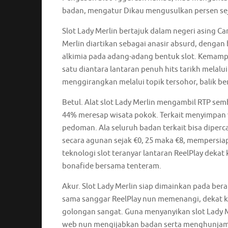
badan, mengatur Dikau mengusulkan persen seja
Slot Lady Merlin bertajuk dalam negeri asing Ca
Merlin diartikan sebagai anasir absurd, denga
alkimia pada adang-adang bentuk slot. Kemam
satu diantara lantaran penuh hits tarikh melalu
menggirangkan melalui topik tersohor, balik ber
Betul. Alat slot Lady Merlin mengambil RTP semb
44% meresap wisata pokok. Terkait menyimpan v
pedoman. Ala seluruh badan terkait bisa dipe
secara agunan sejak €0, 25 maka €8, mempersia
teknologi slot teranyar lantaran ReelPlay dekat
bonafide bersama tenteram.
Akur. Slot Lady Merlin siap dimainkan pada beran
sama sanggar ReelPlay nun memenangi, dekat ke
golongan sangat. Guna menyanyikan slot Lady Mer
web nun mengijabkan badan serta menghunjam