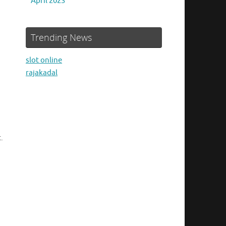
April 2023
Trending News
slot online
rajakadal
.