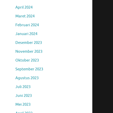
April 2024
Maret 2024
Februari 2024
Januari 2024
Desember 2023
November 2023
Oktober 2023
September 2023
Agustus 2023
Juli 2023
Juni 2023
Mei 2023