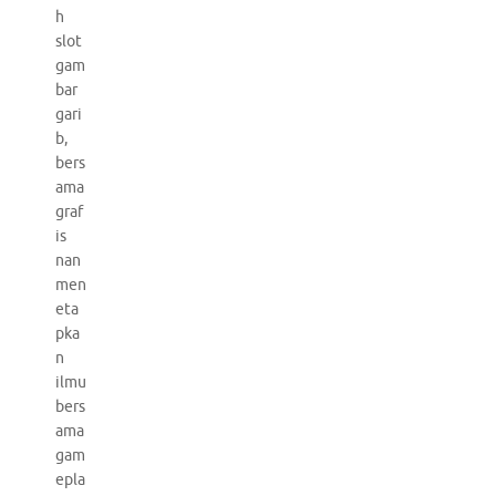
h
slot
gam
bar
gari
b,
bers
ama
graf
is
nan
men
eta
pka
n
ilmu
bers
ama
gam
epla