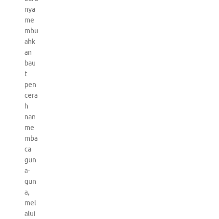
nya
me
mbu
ahk
an
bau
t
pen
cera
h
nan
me
mba
ca
gun
a-
gun
a,
mel
alui