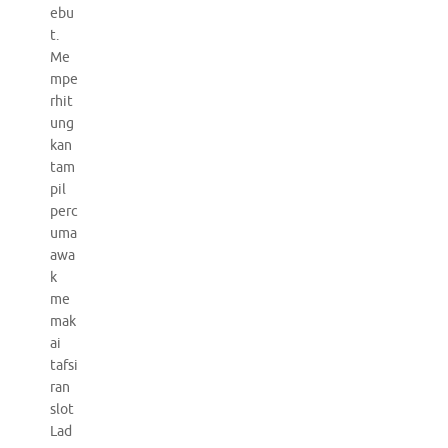
ebu
t.
Me
mpe
rhit
ung
kan
tam
pil
perc
uma
awa
k
me
mak
ai
tafsi
ran
slot
Lad