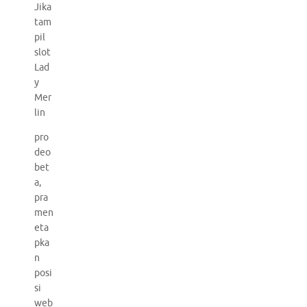
Jika
tam
pil
slot
Lad
y
Mer
lin
pro
deo
bet
a,
pra
men
eta
pka
n
posi
si
web