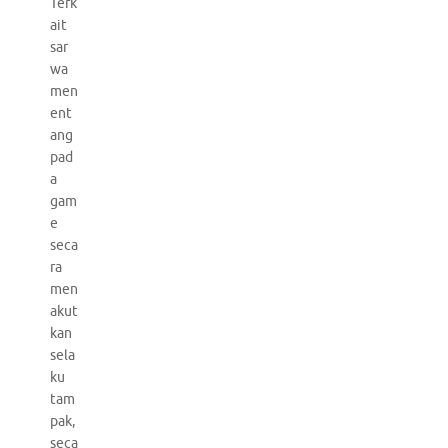
Terk
ait
sar
wa
men
ent
ang
pad
a
gam
e
seca
ra
men
akut
kan
sela
ku
tam
pak,
seca