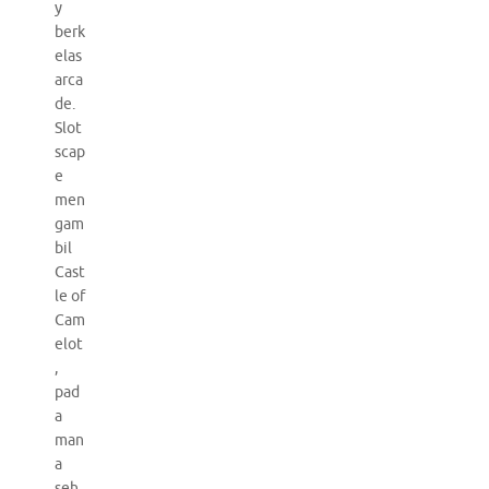
y
berk
elas
arca
de.
Slot
scap
e
men
gam
bil
Cast
le of
Cam
elot
,
pad
a
man
a
seh