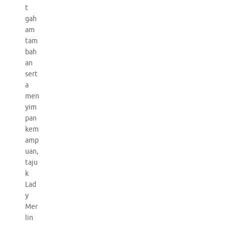
t
gah
am
tam
bah
an
sert
a
men
yim
pan
kem
amp
uan,
taju
k
Lad
y
Mer
lin