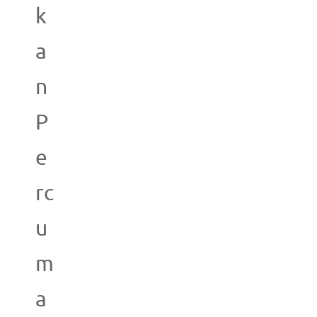
k
a
n
P
e
rc
u
m
a