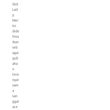
Slot
Lad
y
Mer
lin
dide
finis
ikan
seb
agai
gub
aha
n
tera
nyar
sam
a
san
ggar
ace