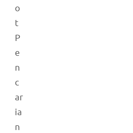
o
t
P
e
n
c
ar
ia
n