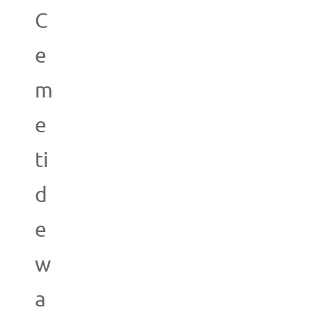
C
e
m
e
ti
d
e
w
a